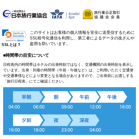
このサイトはお客様の個人情報を安全に送受信するために
SSL暗号化通信を利用し、第三者によるデータの改ざんや
盗用を防いでいます。
SSLとは？
■時間帯の目安について
日程表内の時間帯はホテルの出発時刻ではなく、交通機関の出発時刻を表示し
ています。出発・到着の時間帯（午前・午後など）は、ご利用いただく交通便
や交通事情などにより変更となる場合がありますので、ご出発前にお渡しする
「旅行日程表」にてご確認ください。