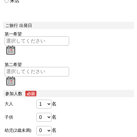
来店
ご旅行 出発日
第一希望
第二希望
参加人数
名
大人
名
子供
名
幼児(2歳未満)