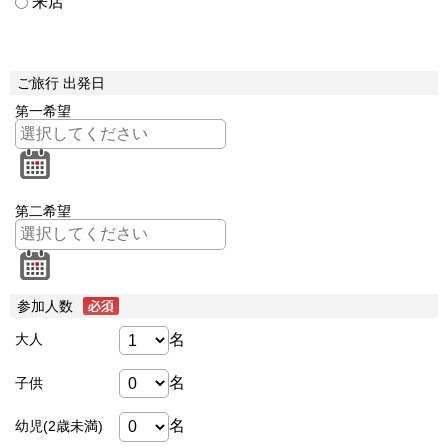
来店
ご旅行 出発日
第一希望
第二希望
参加人数
名
大人
名
子供
名
幼児(2歳未満)