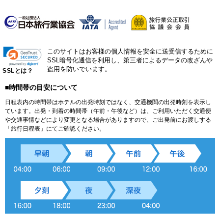
このサイトはお客様の個人情報を安全に送受信するために
SSL暗号化通信を利用し、第三者によるデータの改ざんや
盗用を防いでいます。
SSLとは？
■時間帯の目安について
日程表内の時間帯はホテルの出発時刻ではなく、交通機関の出発時刻を表示し
ています。出発・到着の時間帯（午前・午後など）は、ご利用いただく交通便
や交通事情などにより変更となる場合がありますので、ご出発前にお渡しする
「旅行日程表」にてご確認ください。