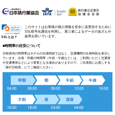
このサイトはお客様の個人情報を安全に送受信するために
SSL暗号化通信を利用し、第三者によるデータの改ざんや
盗用を防いでいます。
SSLとは？
■時間帯の目安について
日程表内の時間帯はホテルの出発時刻ではなく、交通機関の出発時刻を表示し
ています。出発・到着の時間帯（午前・午後など）は、ご利用いただく交通便
や交通事情などにより変更となる場合がありますので、ご出発前にお渡しする
「旅行日程表」にてご確認ください。