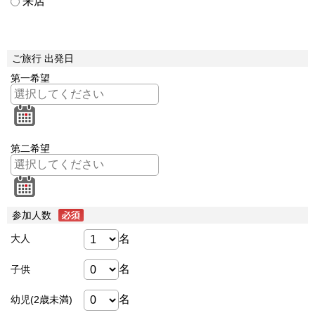
来店
ご旅行 出発日
第一希望
第二希望
参加人数
名
大人
名
子供
名
幼児(2歳未満)