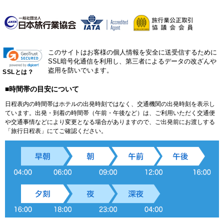
このサイトはお客様の個人情報を安全に送受信するために
SSL暗号化通信を利用し、第三者によるデータの改ざんや
盗用を防いでいます。
SSLとは？
■時間帯の目安について
日程表内の時間帯はホテルの出発時刻ではなく、交通機関の出発時刻を表示し
ています。出発・到着の時間帯（午前・午後など）は、ご利用いただく交通便
や交通事情などにより変更となる場合がありますので、ご出発前にお渡しする
「旅行日程表」にてご確認ください。