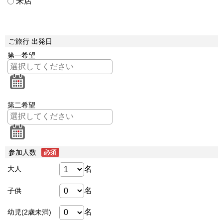
来店
ご旅行 出発日
第一希望
第二希望
参加人数
名
大人
名
子供
名
幼児(2歳未満)