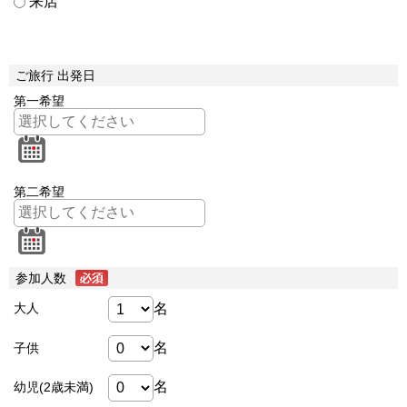
来店
ご旅行 出発日
第一希望
第二希望
参加人数
名
大人
名
子供
名
幼児(2歳未満)