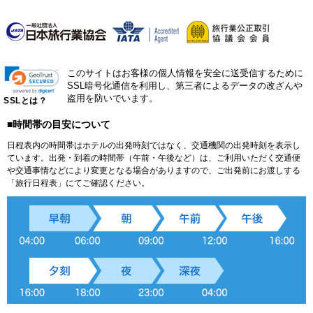
このサイトはお客様の個人情報を安全に送受信するために
SSL暗号化通信を利用し、第三者によるデータの改ざんや
盗用を防いでいます。
SSLとは？
■時間帯の目安について
日程表内の時間帯はホテルの出発時刻ではなく、交通機関の出発時刻を表示し
ています。出発・到着の時間帯（午前・午後など）は、ご利用いただく交通便
や交通事情などにより変更となる場合がありますので、ご出発前にお渡しする
「旅行日程表」にてご確認ください。