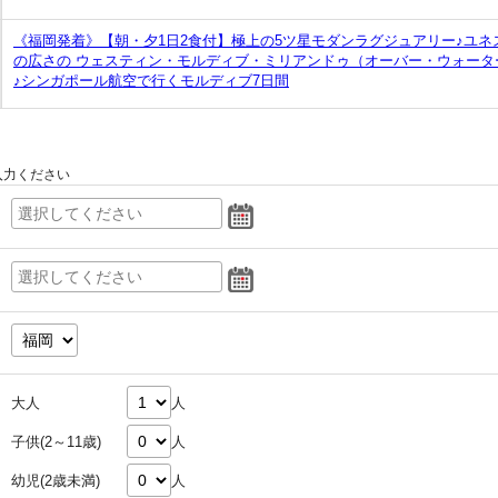
《福岡発着》【朝・夕1日2食付】極上の5ツ星モダンラグジュアリー♪ユネ
の広さの ウェスティン・モルディブ・ミリアンドゥ（オーバー・ウォータ
♪シンガポール航空で行くモルディブ7日間
入力ください
大人
人
子供(2～11歳)
人
幼児(2歳未満)
人