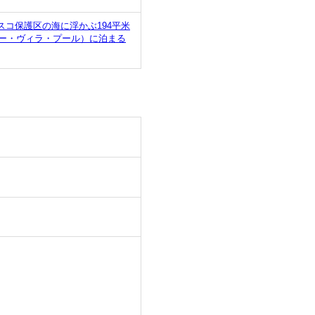
スコ保護区の海に浮かぶ194平米
ー・ヴィラ・プール）に泊まる