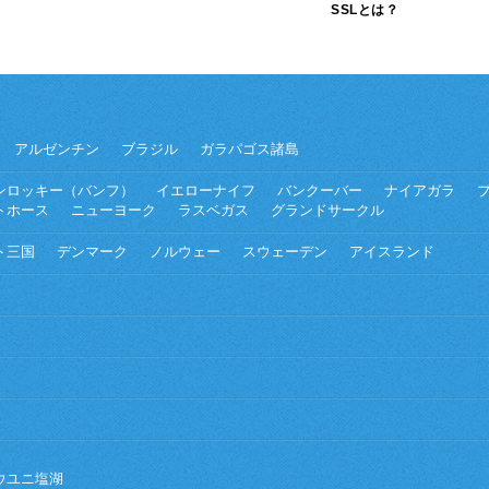
SSLとは？
アルゼンチン
ブラジル
ガラパゴス諸島
ンロッキー（バンフ）
イエローナイフ
バンクーバー
ナイアガラ
トホース
ニューヨーク
ラスベガス
グランドサークル
ト三国
デンマーク
ノルウェー
スウェーデン
アイスランド
ウユニ塩湖