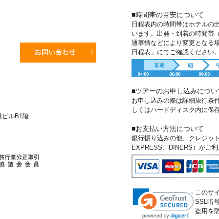
■時間帯の目安について
日程表内の時間帯はホテルの
います。出発・到着の時間帯
通事情などにより変更となる
日程表」にてご確認ください
■ツアーのお申し込みについ
お申し込みの際は詳細旅行条
しくはハードディスク内に保
新橋ビルB1階
■お支払い方法について
銀行振り込みの他、クレジットカー
EXPRESS、DINERS）が
このサ
SSL
盗用を