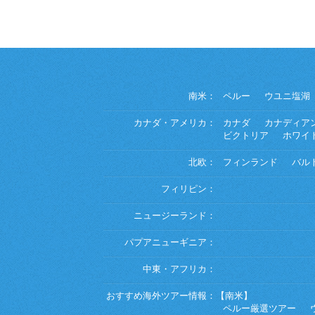
南米：
ペルー
ウユニ塩湖
カナダ・アメリカ：
カナダ
カナディア
ビクトリア
ホワイ
北欧：
フィンランド
バル
フィリピン：
ニュージーランド：
パプアニューギニア：
中東・アフリカ：
おすすめ海外ツアー情報：
【南米】
ペルー厳選ツアー