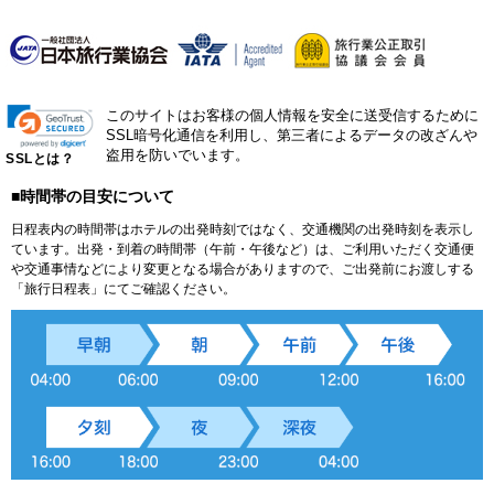
このサイトはお客様の個人情報を安全に送受信するために
SSL暗号化通信を利用し、第三者によるデータの改ざんや
盗用を防いでいます。
SSLとは？
■時間帯の目安について
日程表内の時間帯はホテルの出発時刻ではなく、交通機関の出発時刻を表示し
ています。出発・到着の時間帯（午前・午後など）は、ご利用いただく交通便
や交通事情などにより変更となる場合がありますので、ご出発前にお渡しする
「旅行日程表」にてご確認ください。