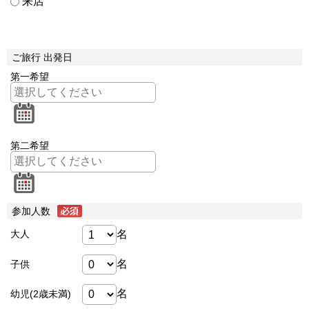
来店
ご旅行 出発日
第一希望
第二希望
参加人数
名
大人
名
子供
名
幼児(2歳未満)