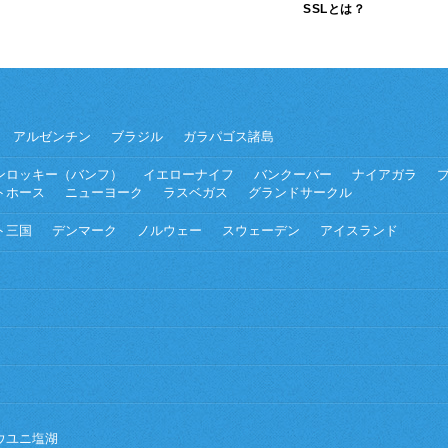
SSLとは？
アルゼンチン
ブラジル
ガラパゴス諸島
ンロッキー（バンフ）
イエローナイフ
バンクーバー
ナイアガラ
トホース
ニューヨーク
ラスベガス
グランドサークル
ト三国
デンマーク
ノルウェー
スウェーデン
アイスランド
ウユニ塩湖