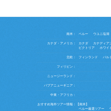
南米：
ペルー
ウユニ塩湖
カナダ・アメリカ：
カナダ
カナディア
ビクトリア
ホワイ
北欧：
フィンランド
バル
フィリピン：
ニュージーランド：
パプアニューギニア：
中東・アフリカ：
おすすめ海外ツアー情報：
【南米】
ペルー厳選ツアー