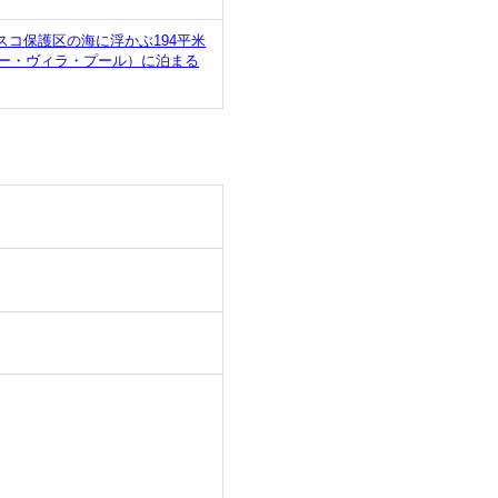
スコ保護区の海に浮かぶ194平米
ー・ヴィラ・プール）に泊まる