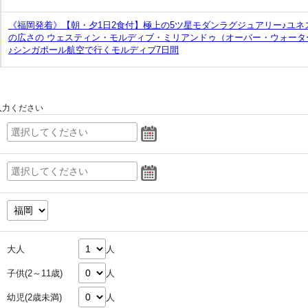
《福岡発着》【朝・夕1日2食付】極上の5ツ星モダンラグジュアリー♪ユネ
の広さの ウェスティン・モルディブ・ミリアンドゥ（オーバー・ウォータ
♪シンガポール航空で行くモルディブ7日間
入力ください
大人
人
子供(2～11歳)
人
幼児(2歳未満)
人