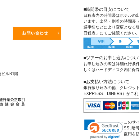
■時間帯の目安について
日程表内の時間帯はホテルの
います。出発・到着の時間帯
通事情などにより変更となる
日程表」にてご確認ください
■ツアーのお申し込みについ
お申し込みの際は詳細旅行条
しくはハードディスク内に保
新橋ビルB1階
■お支払い方法について
銀行振り込みの他、クレジットカー
EXPRESS、DINERS）が
このサ
SSL
盗用を