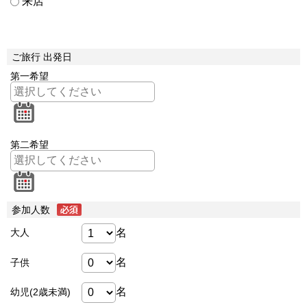
来店
ご旅行 出発日
第一希望
第二希望
参加人数
名
大人
名
子供
名
幼児(2歳未満)