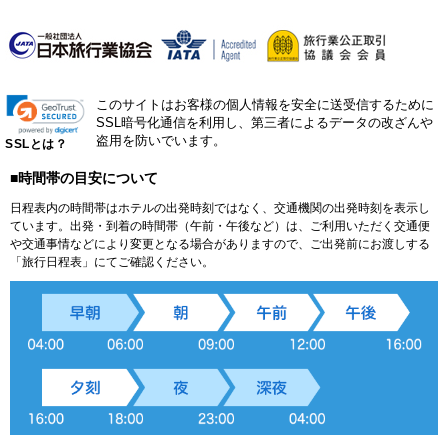
このサイトはお客様の個人情報を安全に送受信するために
SSL暗号化通信を利用し、第三者によるデータの改ざんや
盗用を防いでいます。
SSLとは？
■時間帯の目安について
日程表内の時間帯はホテルの出発時刻ではなく、交通機関の出発時刻を表示し
ています。出発・到着の時間帯（午前・午後など）は、ご利用いただく交通便
や交通事情などにより変更となる場合がありますので、ご出発前にお渡しする
「旅行日程表」にてご確認ください。