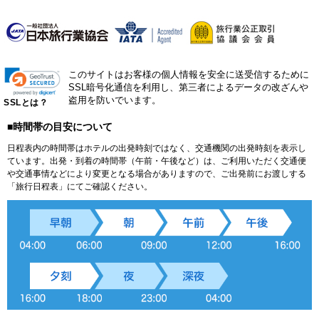
このサイトはお客様の個人情報を安全に送受信するために
SSL暗号化通信を利用し、第三者によるデータの改ざんや
盗用を防いでいます。
SSLとは？
■時間帯の目安について
日程表内の時間帯はホテルの出発時刻ではなく、交通機関の出発時刻を表示し
ています。出発・到着の時間帯（午前・午後など）は、ご利用いただく交通便
や交通事情などにより変更となる場合がありますので、ご出発前にお渡しする
「旅行日程表」にてご確認ください。