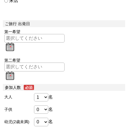
来店
ご旅行 出発日
第一希望
第二希望
参加人数
名
大人
名
子供
名
幼児(2歳未満)