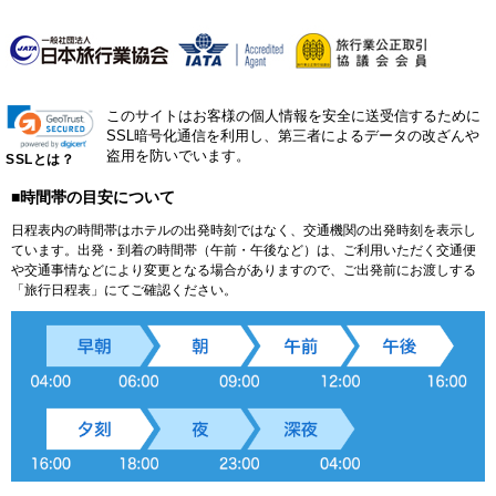
このサイトはお客様の個人情報を安全に送受信するために
SSL暗号化通信を利用し、第三者によるデータの改ざんや
盗用を防いでいます。
SSLとは？
■時間帯の目安について
日程表内の時間帯はホテルの出発時刻ではなく、交通機関の出発時刻を表示し
ています。出発・到着の時間帯（午前・午後など）は、ご利用いただく交通便
や交通事情などにより変更となる場合がありますので、ご出発前にお渡しする
「旅行日程表」にてご確認ください。