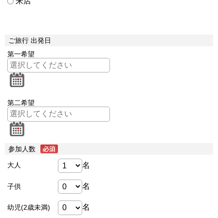
来店
ご旅行 出発日
第一希望
第二希望
参加人数
名
大人
名
子供
名
幼児(2歳未満)