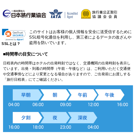
このサイトはお客様の個人情報を安全に送受信するために
SSL暗号化通信を利用し、第三者によるデータの改ざんや
盗用を防いでいます。
SSLとは？
■時間帯の目安について
日程表内の時間帯はホテルの出発時刻ではなく、交通機関の出発時刻を表示し
ています。出発・到着の時間帯（午前・午後など）は、ご利用いただく交通便
や交通事情などにより変更となる場合がありますので、ご出発前にお渡しする
「旅行日程表」にてご確認ください。