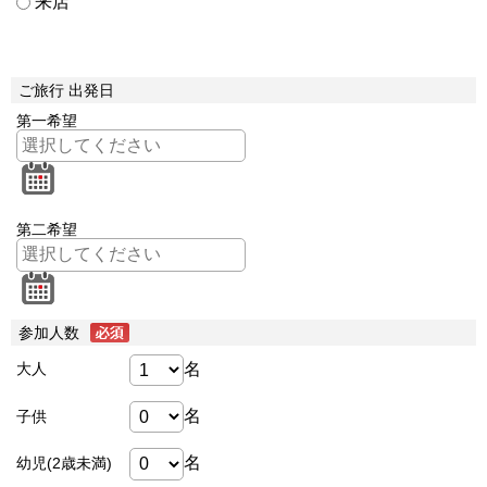
来店
ご旅行 出発日
第一希望
第二希望
参加人数
名
大人
名
子供
名
幼児(2歳未満)