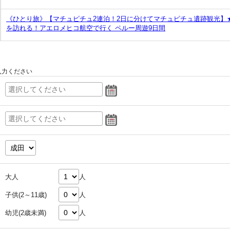
《ひとり旅》【マチュピチュ2連泊！2日に分けてマチュピチュ遺跡観光】
を訪れる！アエロメヒコ航空で行く ペルー周遊9日間
入力ください
大人
人
子供(2～11歳)
人
幼児(2歳未満)
人