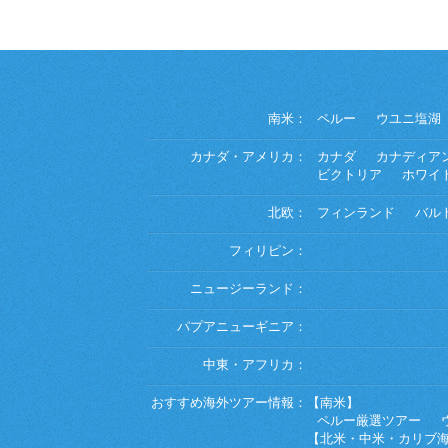
南米：
ペルー
ウユニ塩湖
カナダ・アメリカ：
カナダ
カナディア
ビクトリア
ホワイ
北欧：
フィンランド
バル
フィリピン：
ニュージーランド：
パプアニューギニア：
中東・アフリカ：
おすすめ海外ツアー情報：
【南米】
ペルー厳選ツアー
【北米・中米・カリブ