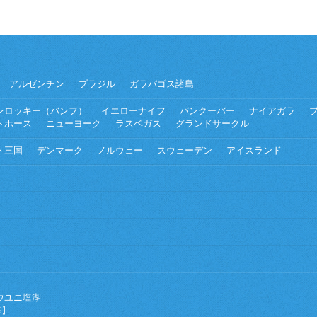
アルゼンチン
ブラジル
ガラパゴス諸島
ンロッキー（バンフ）
イエローナイフ
バンクーバー
ナイアガラ
トホース
ニューヨーク
ラスベガス
グランドサークル
ト三国
デンマーク
ノルウェー
スウェーデン
アイスランド
ウユニ塩湖
海】