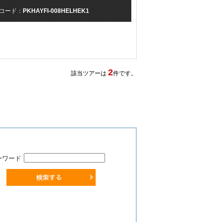
コード：
PKHAYFI-008HELHEK1
2
該当ツアーは
件です。
ーワード