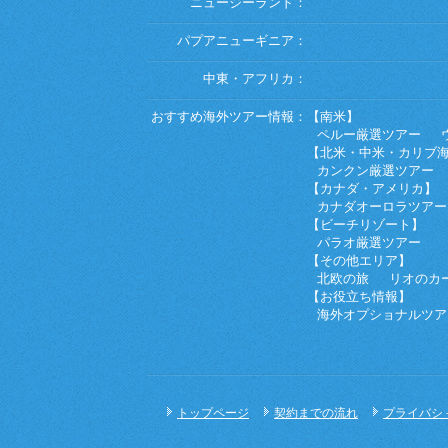
ニュージーランド：
パプアニューギニア：
中東・アフリカ：
おすすめ海外ツアー情報：
【南米】
ペルー厳選ツアー
【北米・中米・カリブ
カンクン厳選ツアー
【カナダ・アメリカ】
カナダオーロラツアー
【ビーチリゾート】
パラオ厳選ツアー
【その他エリア】
北欧の旅
リオのカ
【お役立ち情報】
海外オプショナルツア
トップページ
契約までの流れ
プライバシ