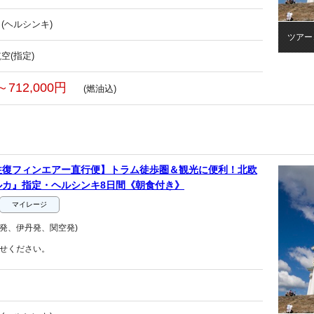
(ヘルシンキ)
ツアー
空(指定)
～712,000円
(燃油込)
往復フィンエアー直行便】トラム徒歩圏＆観光に便利！北欧
ルカ』指定・ヘルシンキ8日間《朝食付き》
マイレージ
発、伊丹発、関空発)
せください。