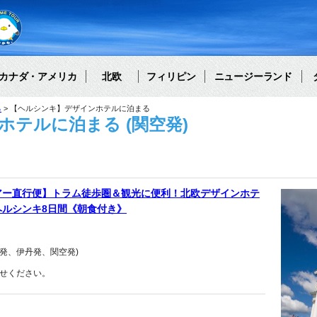
カナダ・アメリカ
北欧
フィリピン
ニュージーランド
る
【ヘルシンキ】デザインホテルに泊まる
テルに泊まる (関空発)
アー直行便】トラム徒歩圏＆観光に便利！北欧デザインホテ
ルシンキ8日間《朝食付き》
発、伊丹発、関空発)
せください。