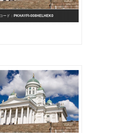
コード：
PKHAYFI-008HELHEK0