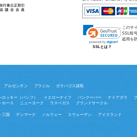
このサ
SSL
盗用を
SSLとは？
アルゼンチン
ブラジル
ガラパゴス諸島
ンロッキー（バンフ）
イエローナイフ
バンクーバー
ナイアガラ
トホース
ニューヨーク
ラスベガス
グランドサークル
ト三国
デンマーク
ノルウェー
スウェーデン
アイスランド