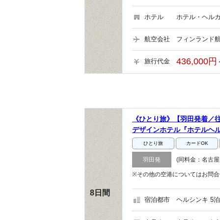
ホテル
ホテル・ヘルカ
航空会社
フィンランド航
436,000円
旅行代金
《ひとり旅》【羽田発着／
デザインホテル『ホテルヘ
ひとり旅
カードOK
羽田発
(同料金：名古屋
※その他の空港についてはお問合
8日間
宿泊都市
ヘルシンキ 5泊