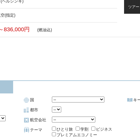
(ヘルシンキ)
ツアー
空(指定)
～836,000円
(燃油込)
国
キ
都市
航空会社
ひとり旅
学割
ビジネス
テーマ
プレミアムエコノミー