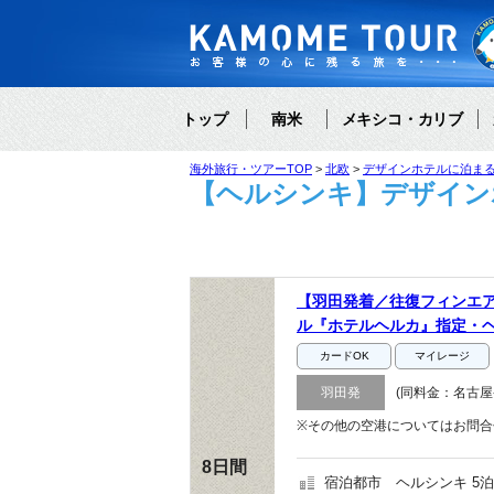
トップ
南米
メキシコ・カリブ
海外旅行・ツアーTOP
北欧
デザインホテルに泊ま
【ヘルシンキ】デザインホ
【羽田発着／往復フィンエ
ル『ホテルヘルカ』指定・ヘ
カードOK
マイレージ
羽田発
(同料金：名古屋
※その他の空港についてはお問合
8日間
宿泊都市
ヘルシンキ 5泊