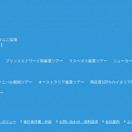
ウユニ塩湖
海】
プリンスエドワード島厳選ツアー
ラスベガス厳選ツアー
ニューヨ
ーニバル観戦ツアー
オーストラリア厳選ツアー
満足度120％のイタリ
ー
－ポリシー
旅行条件書・約款
お問い合わせ・資料請求
会社案内
エ