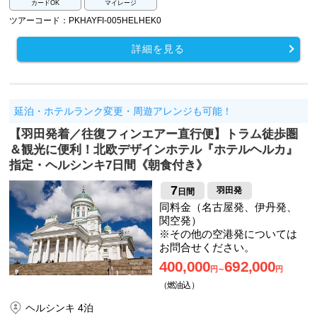
カードOK
マイレージ
ツアーコード：PKHAYFI-005HELHEK0
詳細を見る
延泊・ホテルランク変更・周遊アレンジも可能！
【羽田発着／往復フィンエアー直行便】トラム徒歩圏
＆観光に便利！北欧デザインホテル『ホテルヘルカ』
指定・ヘルシンキ7日間《朝食付き》
7
羽田発
日間
同料金（名古屋発、伊丹発、
関空発）
※その他の空港発については
お問合せください。
400,000
692,000
円～
円
（燃油込）
ヘルシンキ 4泊