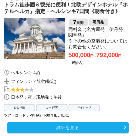
トラム徒歩圏＆観光に便利！北欧デザインホテル『ホ
テルヘルカ』指定・ヘルシンキ7日間《朝食付き》
7
羽田発
日間
同料金（名古屋発、伊丹発、
関空発）
※その他の空港発については
お問合せください。
500,000
792,000
円～
円
（燃油込）
ヘルシンキ 4泊
フィンランド航空(指定)
日本発：夜／現地発：午後
ひとり旅
カードOK
マイレージ
ツアーコード：PKHAYFI-007HELHEK1
詳細を見る