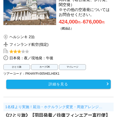
関空発）
※その他の空港発については
お問合せください。
424,000
676,000
円～
円
（燃油込）
ヘルシンキ 2泊
フィンランド航空(指定)
日本発：夜／現地発：午後
ひとり旅
カードOK
マイレージ
ツアーコード：PKHAYFI-005HELHEK1
詳細を見る
1名様より実施！延泊・ホテルランク変更・周遊アレンジ…
《ひとり旅》【羽田発着／往復フィンエアー直行便】