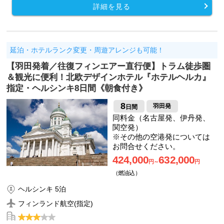
詳細を見る
延泊・ホテルランク変更・周遊アレンジも可能！
【羽田発着／往復フィンエアー直行便】トラム徒歩圏
＆観光に便利！北欧デザインホテル『ホテルヘルカ』
指定・ヘルシンキ8日間《朝食付き》
8
羽田発
日間
同料金（名古屋発、伊丹発、
関空発）
※その他の空港発については
お問合せください。
424,000
632,000
円～
円
（燃油込）
ヘルシンキ 5泊
フィンランド航空(指定)