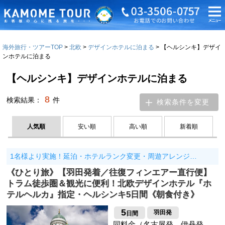
海外旅行・ツアーTOP
北欧
デザインホテルに泊まる
【ヘルシンキ】デザイ
ンホテルに泊まる
【ヘルシンキ】デザインホテルに泊まる
8
検索結果：
件
検索条件を変更
人気順
安い順
高い順
新着順
1名様より実施！延泊・ホテルランク変更・周遊アレンジ…
《ひとり旅》【羽田発着／往復フィンエアー直行便】
トラム徒歩圏＆観光に便利！北欧デザインホテル『ホ
テルヘルカ』指定・ヘルシンキ5日間《朝食付き》
5
羽田発
日間
同料金（名古屋発、伊丹発、