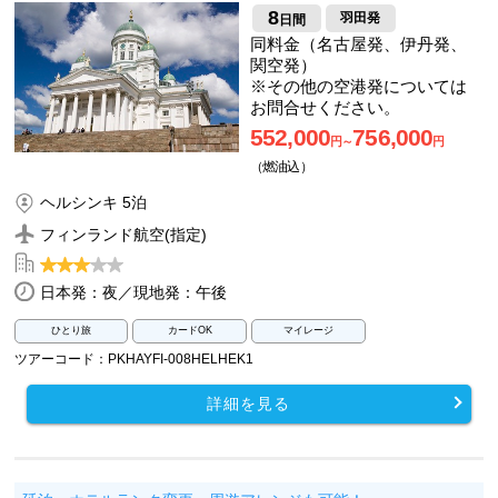
8
羽田発
日間
同料金（名古屋発、伊丹発、
関空発）
※その他の空港発については
お問合せください。
552,000
756,000
円～
円
（燃油込）
ヘルシンキ 5泊
フィンランド航空(指定)
日本発：夜／現地発：午後
ひとり旅
カードOK
マイレージ
ツアーコード：PKHAYFI-008HELHEK1
詳細を見る