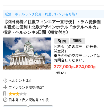
延泊・ホテルランク変更・周遊アレンジも可能！
【羽田発着／往復フィンエアー直行便】トラム徒歩圏
＆観光に便利！北欧デザインホテル『ホテルヘルカ』
指定・ヘルシンキ5日間《朝食付き》
5
羽田発
日間
同料金（名古屋発、伊丹発、
関空発）
※その他の空港発については
お問合せください。
372,000
624,000
円～
円
（燃油込）
ヘルシンキ 2泊
フィンランド航空(指定)
日本発：夜／現地発：午後