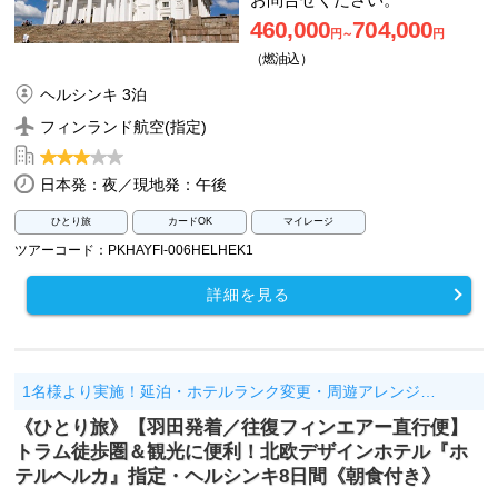
460,000
704,000
円～
円
（燃油込）
ヘルシンキ 3泊
フィンランド航空(指定)
日本発：夜／現地発：午後
ひとり旅
カードOK
マイレージ
ツアーコード：PKHAYFI-006HELHEK1
詳細を見る
1名様より実施！延泊・ホテルランク変更・周遊アレンジ…
《ひとり旅》【羽田発着／往復フィンエアー直行便】
トラム徒歩圏＆観光に便利！北欧デザインホテル『ホ
テルヘルカ』指定・ヘルシンキ8日間《朝食付き》