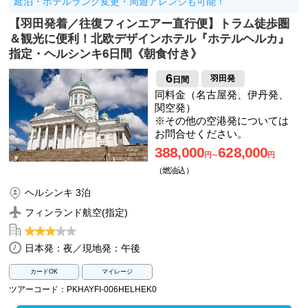
延泊・ホテルランク変更・周遊アレンジも可能！
【羽田発着／往復フィンエアー直行便】トラム徒歩圏
＆観光に便利！北欧デザインホテル『ホテルヘルカ』
指定・ヘルシンキ6日間《朝食付き》
6
羽田発
日間
同料金（名古屋発、伊丹発、
関空発）
※その他の空港発については
お問合せください。
388,000
628,000
円～
円
（燃油込）
ヘルシンキ 3泊
フィンランド航空(指定)
日本発：夜／現地発：午後
カードOK
マイレージ
ツアーコード：PKHAYFI-006HELHEK0