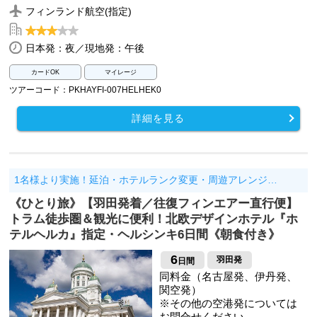
フィンランド航空(指定)
日本発：夜／現地発：午後
カードOK
マイレージ
ツアーコード：PKHAYFI-007HELHEK0
詳細を見る
1名様より実施！延泊・ホテルランク変更・周遊アレンジ…
《ひとり旅》【羽田発着／往復フィンエアー直行便】
トラム徒歩圏＆観光に便利！北欧デザインホテル『ホ
テルヘルカ』指定・ヘルシンキ6日間《朝食付き》
6
羽田発
日間
同料金（名古屋発、伊丹発、
関空発）
※その他の空港発については
お問合せください。