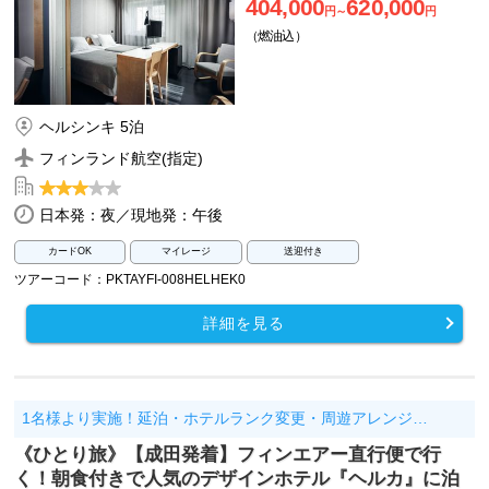
404,000
620,000
円～
円
（燃油込）
ヘルシンキ 5泊
フィンランド航空(指定)
日本発：夜／現地発：午後
カードOK
マイレージ
送迎付き
ツアーコード：PKTAYFI-008HELHEK0
詳細を見る
1名様より実施！延泊・ホテルランク変更・周遊アレンジ…
《ひとり旅》【成田発着】フィンエアー直行便で行
く！朝食付きで人気のデザインホテル『ヘルカ』に泊