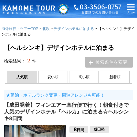
海外旅行・ツアーTOP
北欧
デザインホテルに泊まる
【ヘルシンキ】デザイ
ンホテルに泊まる
【ヘルシンキ】デザインホテルに泊まる
2
検索結果：
件
検索条件を変更
人気順
安い順
高い順
新着順
★延泊・ホテルランク変更・周遊アレンジも可能！
【成田発着】フィンエアー直行便で行く！朝食付きで
人気のデザインホテル『ヘルカ』に泊まる☆ヘルシン
キ8日間
8
成田発
日間