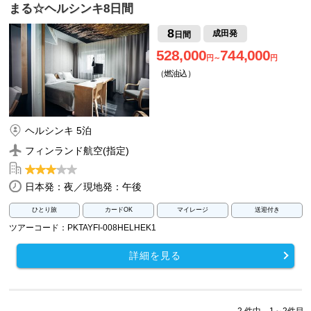
まる☆ヘルシンキ8日間
8
成田発
日間
528,000
744,000
円～
円
（燃油込）
ヘルシンキ 5泊
フィンランド航空(指定)
日本発：夜／現地発：午後
ひとり旅
カードOK
マイレージ
送迎付き
ツアーコード：PKTAYFI-008HELHEK1
詳細を見る