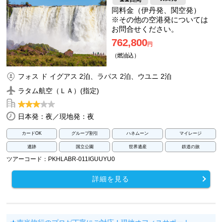
同料金（伊丹発、関空発）
※その他の空港発については
お問合せください。
762,800
円
（燃油込）
フォス ド イグアス 2泊、ラパス 2泊、ウユニ 2泊
ラタム航空（ＬＡ）(指定)
日本発：夜／現地発：夜
カードOK
グループ割引
ハネムーン
マイレージ
遺跡
国立公園
世界遺産
鉄道の旅
ツアーコード：PKHLABR-011IGUUYU0
詳細を見る