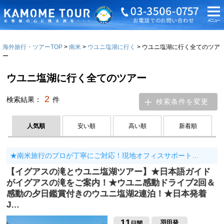
海外旅行・ツアーTOP
南米
ウユニ塩湖に行く
ウユニ塩湖に行く全てのツア
ー
ウユニ塩湖に行く全てのツアー
2
検索結果：
件
検索条件を変更
人気順
安い順
高い順
新着順
★南米旅行のプロが丁寧にご対応！現地オフィスサポート…
【イグアスの滝とウユニ塩湖ツアー】★日本語ガイド
がイグアスの滝をご案内！★ウユニ感動ドライブ2回＆
感動の夕日鑑賞付きのウユニ塩湖2連泊！★日本発着
J…
11
羽田発
日間