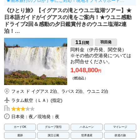
★南米旅行のプロが丁寧にご対応！現地オフィスサポート…
《ひとり旅》【イグアスの滝とウユニ塩湖ツアー】★
日本語ガイドがイグアスの滝をご案内！★ウユニ感動
ドライブ2回＆感動の夕日鑑賞付きのウユニ塩湖2連
泊！…
11
羽田発
日間
同料金（伊丹発、関空発）
※その他の空港発については
お問合せください。
1,048,800
円
（燃油込）
フォス ド イグアス 2泊、ラパス 2泊、ウユニ 2泊
ラタム航空（ＬＡ）(指定)
日本発：夜／現地発：夜
カードOK
グループ割引
ハネムーン
マイレージ
遺跡
国立公園
世界遺産
鉄道の旅