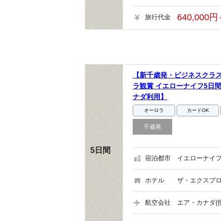
640,000円
旅行代金
【新千歳発・ビジネスクラ
ラ観賞 イエローナイフ5日
ナダ利用】
オーロラ
カードOK
千歳発
5日間
宿泊都市
イエローナイフ
ホテル
ザ・エクスプロ
航空会社
エア・カナダ(