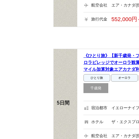
航空会社
エア・カナダ(
552,000円
旅行代金
《ひとり旅》【新千歳発・
ロラビレッジでオーロラ観賞
マイル加算対象エアカナダ
ひとり旅
オーロラ
千歳発
5日間
宿泊都市
イエローナイフ
ホテル
ザ・エクスプロ
航空会社
エア・カナダ(