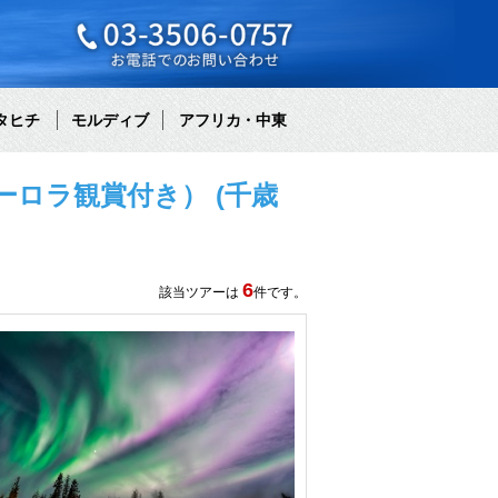
タヒチ
モルディブ
アフリカ・中東
ロラ観賞付き） (千歳
6
該当ツアーは
件です。