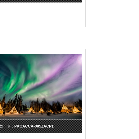
コード：
PKCACCA-005ZACP1