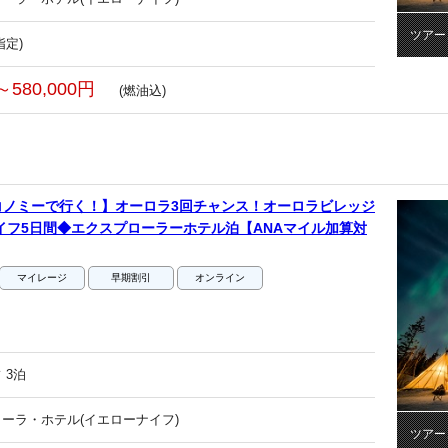
ツアー
指定)
～580,000円
(燃油込)
コノミーで行く！】オーロラ3回チャンス！オーロラビレッジ
イフ5日間◆エクスプローラーホテル泊【ANAマイル加算対
マイレージ
早期割引
オンライン
 3泊
ーラ・ホテル(イエローナイフ)
ツアー