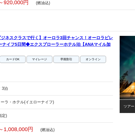
～920,000円
(燃油込)
ビジネスクラスで行く】オーロラ3回チャンス！オーロラビレ
ーナイフ5日間◆エクスプローラーホテル泊【ANAマイル加
カードOK
マイレージ
早期割引
オンライン
 3泊
ーラ・ホテル(イエローナイフ)
ツアー
指定)
～1,008,000円
(燃油込)