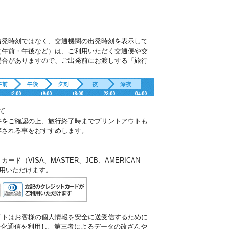
出発時刻ではなく、交通機関の出発時刻を表示して
（午前・午後など）は、ご利用いただく交通便や交
場合がありますので、ご出発前にお渡しする「旅行
。
て
件をご確認の上、旅行終了時までプリントアウトも
存される事をおすすめします。
ド（VISA、MASTER、JCB、AMERICAN
ご利用いただけます。
イトはお客様の個人情報を安全に送受信するために
暗号化通信を利用し、第三者によるデータの改ざんや