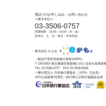
電話でのお申し込み・お問い合わせ
≪東京本社≫
03-3506-0757
営業時間 10:00～18:00（月～金）
定休日 土・日・祝日・年末年始
株式会社 かもめ
（観光庁長官登録旅行業第1009号）
〒105-0003 東京都港区西新橋1-10-2 住友生命西
TEL 03-3506-0757 FAX 03-3506-8536
一般社団法人 日本旅行業協会（JATA）正会員／
IATA公認旅客代理店／旅行業公正取引協議会会員