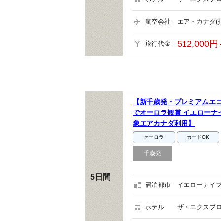
航空会社
エア・カナダ(
512,000円
旅行代金
【新千歳発・プレミアムエ
でオーロラ観賞 イエローナ
象エアカナダ利用】
オーロラ
カードOK
千歳発
5日間
宿泊都市
イエローナイフ
ホテル
ザ・エクスプロ