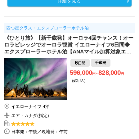
詳細を見る
四つ星クラス・エクスプローラーホテル泊
《ひとり旅》【新千歳発】オーロラ4回チャンス！オー
ロラビレッジでオーロラ観賞 イエローナイフ6日間◆
エクスプローラーホテル泊【ANAマイル加算対象エ…
6
千歳発
日間
596,000
828,000
円～
円
（燃油込）
イエローナイフ 4泊
エア・カナダ(指定)
日本発：午後／現地発：午前