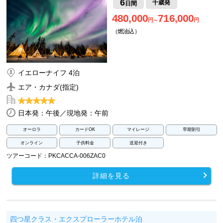
6
千歳発
日間
480,000
716,000
円～
円
（燃油込）
イエローナイフ 4泊
エア・カナダ(指定)
日本発：午後／現地発：午前
オーロラ
カードOK
マイレージ
早期割引
オンライン
子供料金
送迎付き
ツアーコード：PKCACCA-006ZAC0
詳細を見る
四つ星クラス・エクスプローラーホテル泊