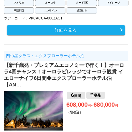
ひとり旅
オーロラ
カードOK
マイレージ
早期割引
オンライン
送迎付き
ツアーコード：PKCACCA-006ZAC1
詳細を見る
四つ星クラス・エクスプローラーホテル泊
【新千歳発・プレミアムエコノミーで行く！】オーロ
ラ4回チャンス！オーロラビレッジでオーロラ観賞 イ
エローナイフ6日間◆エクスプローラーホテル泊
【AN…
6
千歳発
日間
608,000
680,000
円～
円
（燃油込）