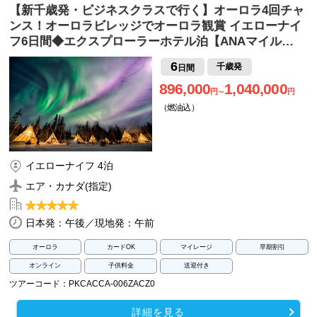
【新千歳発・ビジネスクラスで行く】オーロラ4回チャ
ンス！オーロラビレッジでオーロラ観賞 イエローナイ
フ6日間◆エクスプローラーホテル泊【ANAマイル…
6
千歳発
日間
896,000
1,040,000
円～
円
（燃油込）
イエローナイフ 4泊
エア・カナダ(指定)
日本発：午後／現地発：午前
オーロラ
カードOK
マイレージ
早期割引
オンライン
子供料金
送迎付き
ツアーコード：PKCACCA-006ZACZ0
詳細を見る