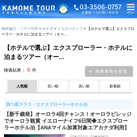
海外旅行・ツアーTOP
カナダ
イエローナイフ
【ホテルで選ぶ】エクスプロ
ーラー・ホテルに泊まるツアー（オー...
【ホテルで選ぶ】エクスプローラー・ホテルに
泊まるツアー（オー...
6
検索結果：
件
検索条件を変更
人気順
安い順
高い順
新着順
四つ星クラス・エクスプローラーホテル泊
【新千歳発】オーロラ4回チャンス！オーロラビレッジ
でオーロラ観賞 イエローナイフ6日間◆エクスプロー
ラーホテル泊【ANAマイル加算対象エアカナダ利用】