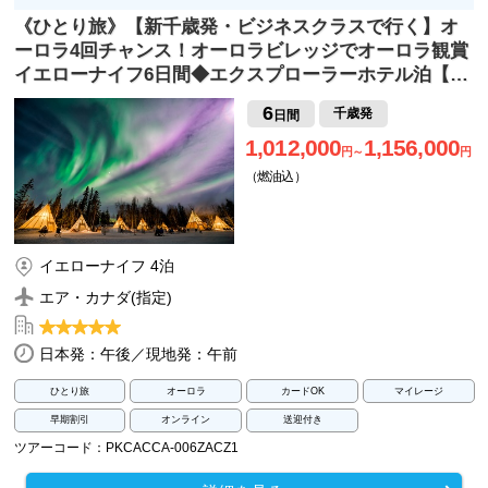
《ひとり旅》【新千歳発・ビジネスクラスで行く】オ
ーロラ4回チャンス！オーロラビレッジでオーロラ観賞
イエローナイフ6日間◆エクスプローラーホテル泊【…
6
千歳発
日間
1,012,000
1,156,000
円～
円
（燃油込）
イエローナイフ 4泊
エア・カナダ(指定)
日本発：午後／現地発：午前
ひとり旅
オーロラ
カードOK
マイレージ
早期割引
オンライン
送迎付き
ツアーコード：PKCACCA-006ZACZ1