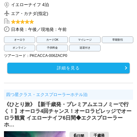
イエローナイフ 4泊
エア・カナダ(指定)
日本発：午後／現地発：午前
オーロラ
カードOK
マイレージ
早期割引
オンライン
子供料金
送迎付き
ツアーコード：PKCACCA-006ZACP0
詳細を見る
四つ星クラス・エクスプローラーホテル泊
《ひとり旅》【新千歳発・プレミアムエコノミーで行
く！】オーロラ4回チャンス！オーロラビレッジでオー
ロラ観賞 イエローナイフ6日間◆エクスプローラー
ホ…
6
千歳発
日間