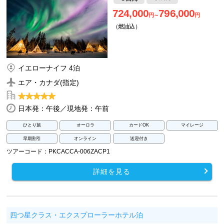
724,000
796,000
円～
円
（燃油込）
イエローナイフ 4泊
エア・カナダ(指定)
日本発：午後／現地発：午前
ひとり旅
オーロラ
カードOK
マイレージ
早期割引
オンライン
送迎付き
ツアーコード：PKCACCA-006ZACP1
詳細を見る
四つ星クラス・エクスプローラーホテル泊