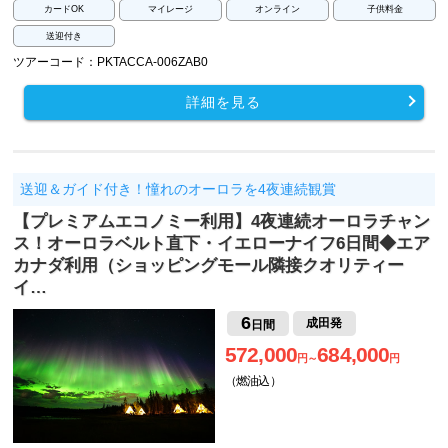
カードOK
マイレージ
オンライン
子供料金
送迎付き
ツアーコード：PKTACCA-006ZAB0
詳細を見る
送迎＆ガイド付き！憧れのオーロラを4夜連続観賞
【プレミアムエコノミー利用】4夜連続オーロラチャン
ス！オーロラベルト直下・イエローナイフ6日間◆エア
カナダ利用（ショッピングモール隣接クオリティー
イ…
6
成田発
日間
572,000
684,000
円～
円
（燃油込）