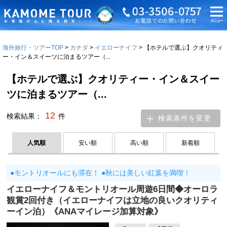
海外旅行・ツアーTOP
カナダ
イエローナイフ
【ホテルで選ぶ】クオリティ
ー・イン＆スイーツに泊まるツアー（...
【ホテルで選ぶ】クオリティー・イン＆スイー
ツに泊まるツアー（...
12
検索結果：
件
検索条件を変更
人気順
安い順
高い順
新着順
●モントリオールにも滞在！ ●秋には美しい紅葉を満喫！
イエローナイフ＆モントリオール周遊6日間◆オーロラ
観賞2回付き（イエローナイフは立地の良いクオリティ
ーイン泊）《ANAマイレージ加算対象》