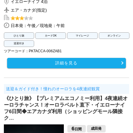
イエローナイフ 4泊
エア・カナダ(指定)
日本発：午後／現地発：午前
ひとり旅
カードOK
マイレージ
オンライン
送迎付き
ツアーコード：PKTACCA-006ZAB1
詳細を見る
送迎＆ガイド付き！憧れのオーロラを4夜連続観賞
《ひとり旅》【プレミアムエコノミー利用】4夜連続オ
ーロラチャンス！オーロラベルト直下・イエローナイ
フ6日間◆エアカナダ利用（ショッピングモール隣接
ク…
6
成田発
日間