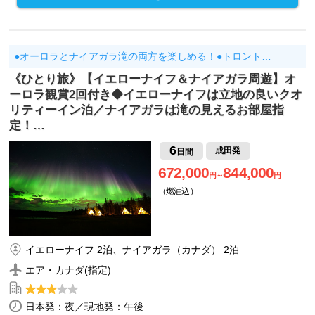
●オーロラとナイアガラ滝の両方を楽しめる！●トロント…
《ひとり旅》【イエローナイフ＆ナイアガラ周遊】オ
ーロラ観賞2回付き◆イエローナイフは立地の良いクオ
リティーイン泊／ナイアガラは滝の見えるお部屋指
定！…
6
成田発
日間
672,000
844,000
円～
円
（燃油込）
イエローナイフ 2泊、ナイアガラ（カナダ） 2泊
エア・カナダ(指定)
日本発：夜／現地発：午後