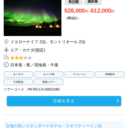
6
成田発
日間
528,000
612,000
円～
円
（燃油込）
イエローナイフ 2泊、モントリオール 2泊
エア・カナダ(指定)
日本発：夜／現地発：午後
オーロラ
カードOK
マイレージ
早期割引
子供料金
周遊ツアー
ツアーコード：PKTACCA-006ZUB0
詳細を見る
立地の良いスタンダードホテル・クオリティーイン泊