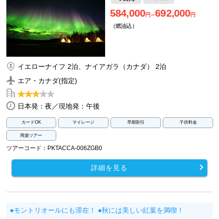
584,000
692,000
円～
円
（燃油込）
イエローナイフ 2泊、ナイアガラ（カナダ） 2泊
エア・カナダ(指定)
日本発：夜／現地発：午後
カードOK
マイレージ
早期割引
子供料金
周遊ツアー
ツアーコード：PKTACCA-006ZGB0
詳細を見る
●モントリオールにも滞在！ ●秋には美しい紅葉を満喫！