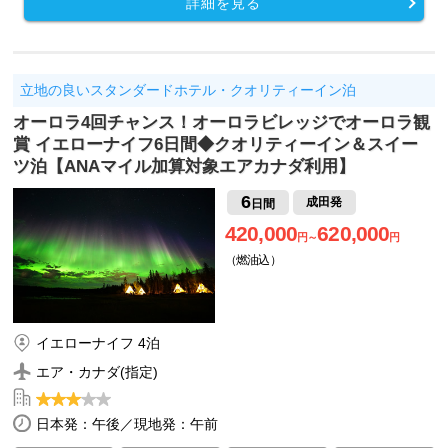
詳細を見る
立地の良いスタンダードホテル・クオリティーイン泊
オーロラ4回チャンス！オーロラビレッジでオーロラ観
賞 イエローナイフ6日間◆クオリティーイン＆スイー
ツ泊【ANAマイル加算対象エアカナダ利用】
6
成田発
日間
420,000
620,000
円～
円
（燃油込）
イエローナイフ 4泊
エア・カナダ(指定)
日本発：午後／現地発：午前