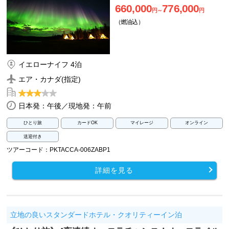
660,000
776,000
円～
円
（燃油込）
イエローナイフ 4泊
エア・カナダ(指定)
日本発：午後／現地発：午前
ひとり旅
カードOK
マイレージ
オンライン
送迎付き
ツアーコード：PKTACCA-006ZABP1
詳細を見る
立地の良いスタンダードホテル・クオリティーイン泊