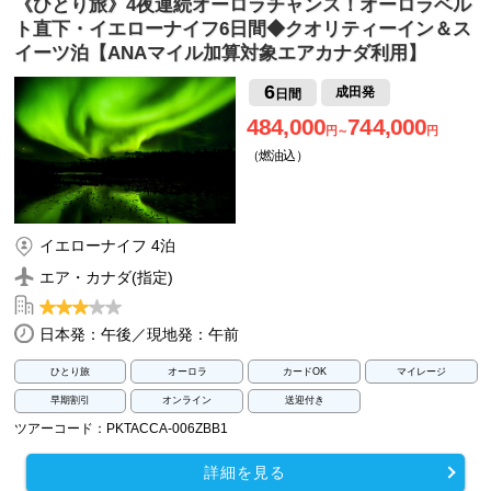
《ひとり旅》4夜連続オーロラチャンス！オーロラベル
ト直下・イエローナイフ6日間◆クオリティーイン＆ス
イーツ泊【ANAマイル加算対象エアカナダ利用】
6
成田発
日間
484,000
744,000
円～
円
（燃油込）
イエローナイフ 4泊
エア・カナダ(指定)
日本発：午後／現地発：午前
ひとり旅
オーロラ
カードOK
マイレージ
早期割引
オンライン
送迎付き
ツアーコード：PKTACCA-006ZBB1
詳細を見る