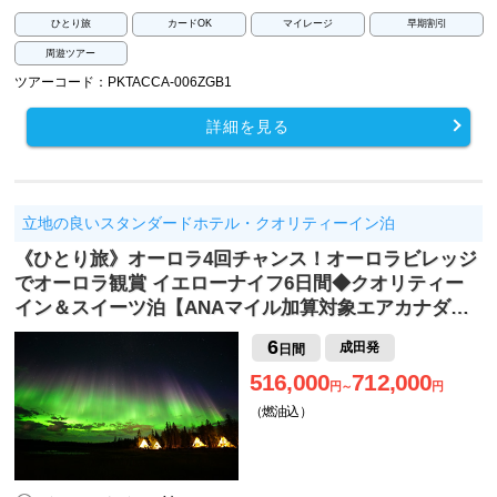
ひとり旅
カードOK
マイレージ
早期割引
周遊ツアー
ツアーコード：PKTACCA-006ZGB1
詳細を見る
立地の良いスタンダードホテル・クオリティーイン泊
《ひとり旅》オーロラ4回チャンス！オーロラビレッジ
でオーロラ観賞 イエローナイフ6日間◆クオリティー
イン＆スイーツ泊【ANAマイル加算対象エアカナダ…
6
成田発
日間
516,000
712,000
円～
円
（燃油込）