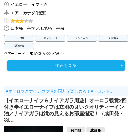
イエローナイフ 4泊
エア・カナダ(指定)
日本発：午後／現地発：午前
カードOK
マイレージ
オンライン
子供料金
送迎付き
ツアーコード：PKTACCA-006ZABP0
詳細を見る
●オーロラとナイアガラ滝の両方を楽しめる！●トロント…
【イエローナイフ＆ナイアガラ周遊】オーロラ観賞2回
付き◆イエローナイフは立地の良いクオリティーイン
泊／ナイアガラは滝の見えるお部屋指定！（成田発・
羽…
6
成田発
日間