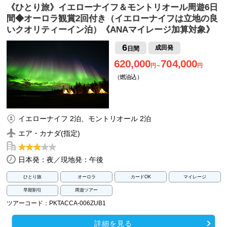
《ひとり旅》イエローナイフ＆モントリオール周遊6日
間◆オーロラ観賞2回付き（イエローナイフは立地の良
いクオリティーイン泊）《ANAマイレージ加算対象》
6
成田発
日間
620,000
704,000
円～
円
（燃油込）
イエローナイフ 2泊、モントリオール 2泊
エア・カナダ(指定)
日本発：夜／現地発：午後
ひとり旅
オーロラ
カードOK
マイレージ
早期割引
周遊ツアー
ツアーコード：PKTACCA-006ZUB1
詳細を見る