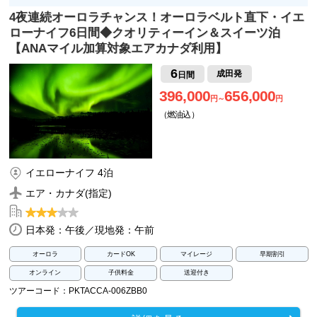
4夜連続オーロラチャンス！オーロラベルト直下・イエ
ローナイフ6日間◆クオリティーイン＆スイーツ泊
【ANAマイル加算対象エアカナダ利用】
6
成田発
日間
396,000
656,000
円～
円
（燃油込）
イエローナイフ 4泊
エア・カナダ(指定)
日本発：午後／現地発：午前
オーロラ
カードOK
マイレージ
早期割引
オンライン
子供料金
送迎付き
ツアーコード：PKTACCA-006ZBB0