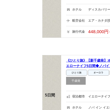
ホテル
ディスカバリー
航空会社
エア・カナダ(
448,000円
旅行代金
《ひとり旅》【新千歳発】オ
エローナイフ5日間◆ノバイ
ひとり旅
オーロラ
千歳発
5日間
宿泊都市
イエローナイフ
ホテル
ノバ イン イ