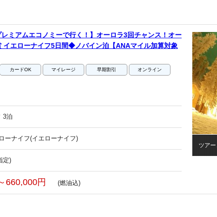
プレミアムエコノミーで行く！】オーロラ3回チャンス！オー
 イエローナイフ5日間◆ノバイン泊【ANAマイル加算対象
カードOK
マイレージ
早期割引
オンライン
 3泊
エローナイフ(イエローナイフ)
ツアー
指定)
～660,000円
(燃油込)