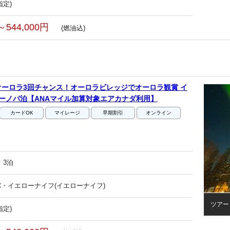
指定)
～544,000円
(燃油込)
ーロラ3回チャンス！オーロラビレッジでオーロラ観賞 イ
ーノバ泊【ANAマイル加算対象エアカナダ利用】
カードOK
マイレージ
早期割引
オンライン
 3泊
・イエローナイフ(イエローナイフ)
ツアー
指定)