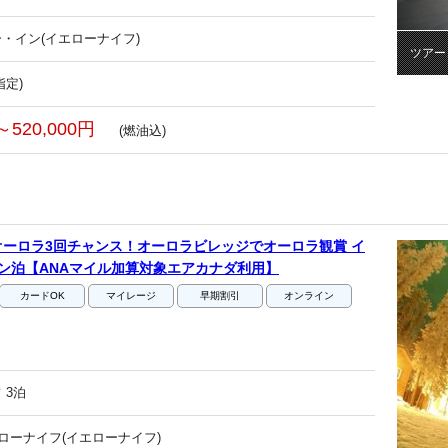
・イン(イエローナイフ)
ツアー
指定)
～520,000円
(燃油込)
ーロラ3回チャンス！オーロラビレッジでオーロラ観賞 イ
ン泊【ANAマイル加算対象エアカナダ利用】
カードOK
マイレージ
早期割引
オンライン
 3泊
エローナイフ(イエローナイフ)