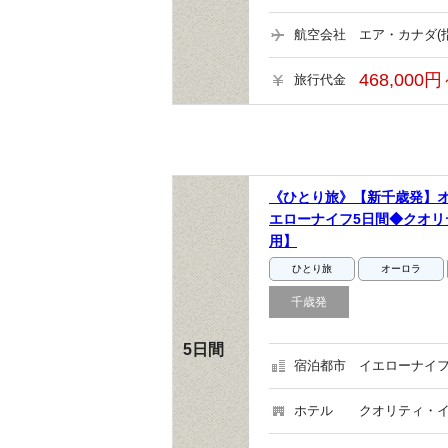
航空会社
エア・カナダ(
468,000円
旅行代金
《ひとり旅》【新千歳発】オ
エローナイフ5日間◆クオリ
用】
ひとり旅
オーロラ
千歳発
5日間
宿泊都市
イエローナイフ
ホテル
クオリティ・イ