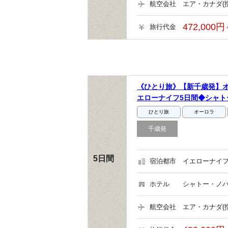
航空会社
エア・カナダ(
472,000円
旅行代金
《ひとり旅》【新千歳発】オ
エローナイフ5日間◆シャト
ひとり旅
オーロラ
千歳発
5日間
宿泊都市
イエローナイフ
ホテル
シャトー・ノバ
航空会社
エア・カナダ(