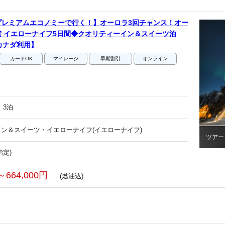
プレミアムエコノミーで行く！】オーロラ3回チャンス！オー
 イエローナイフ5日間◆クオリティーイン＆スイーツ泊
カナダ利用】
カードOK
マイレージ
早期割引
オンライン
 3泊
ン＆スイーツ・イエローナイフ(イエローナイフ)
ツアー
指定)
～664,000円
(燃油込)