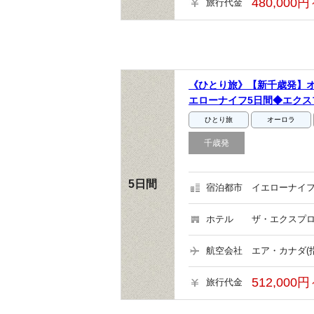
480,000円
旅行代金
《ひとり旅》【新千歳発】オ
エローナイフ5日間◆エクス
ひとり旅
オーロラ
千歳発
5日間
宿泊都市
イエローナイフ
ホテル
ザ・エクスプロ
航空会社
エア・カナダ(
512,000円
旅行代金