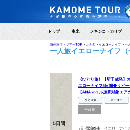
トップ
南米
メキシコ・カリブ
海外旅行・ツアーTOP
カナダ
イエローナイフ
一
一人旅イエローナイフ（一
《ひとり旅》【新千歳発】オ
エローナイフ5日間◆リピ
【ANAマイル加算対象エア
ひとり旅
オーロラ
千歳発
5日間
宿泊都市
イエローナイフ