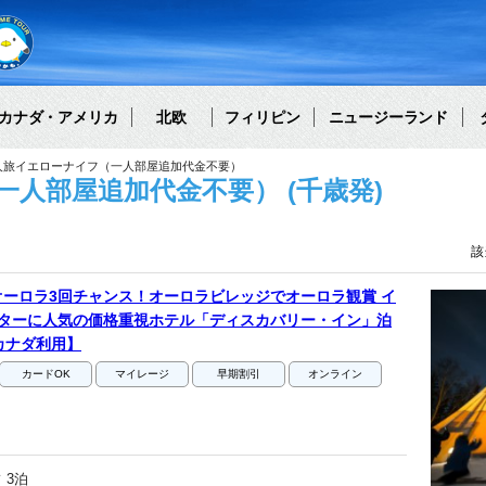
カナダ・アメリカ
北欧
フィリピン
ニュージーランド
人旅イエローナイフ（一人部屋追加代金不要）
人部屋追加代金不要） (千歳発)
該
ーロラ3回チャンス！オーロラビレッジでオーロラ観賞 イ
ーターに人気の価格重視ホテル「ディスカバリー・イン」泊
カナダ利用】
カードOK
マイレージ
早期割引
オンライン
 3泊