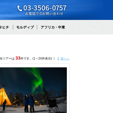
タヒチ
モルディブ
アフリカ・中東
33
当ツアーは
件です。(1～20件表示)
1
2
次へ＞