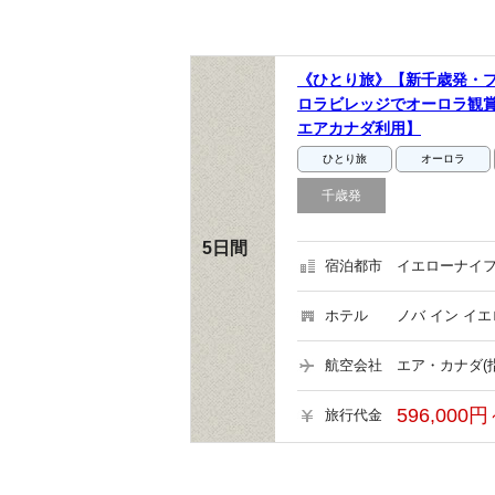
《ひとり旅》【新千歳発・
ロラビレッジでオーロラ観賞
エアカナダ利用】
ひとり旅
オーロラ
千歳発
5日間
宿泊都市
イエローナイフ
ホテル
ノバ イン イ
航空会社
エア・カナダ(
596,000円
旅行代金