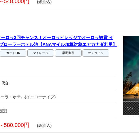
～548,000円
(燃油込)
ーロラ3回チャンス！オーロラビレッジでオーロラ観賞 イ
プローラーホテル泊【ANAマイル加算対象エアカナダ利用】
カードOK
マイレージ
早期割引
オンライン
 3泊
ーラ・ホテル(イエローナイフ)
ツアー
指定)
～580,000円
(燃油込)