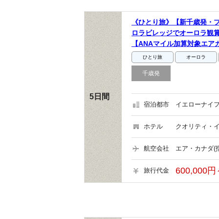
《ひとり旅》【新千歳発・
ロラビレッジでオーロラ観賞
【ANAマイル加算対象エア
ひとり旅
オーロラ
千歳発
5日間
宿泊都市
イエローナイフ
ホテル
クオリティ・イ
航空会社
エア・カナダ(
600,000円
旅行代金