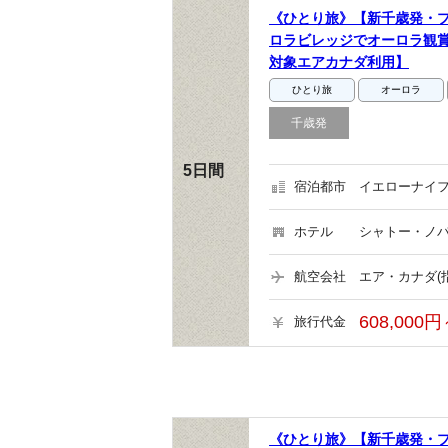
《ひとり旅》【新千歳発・
ロラビレッジでオーロラ観賞
対象エアカナダ利用】
ひとり旅
オーロラ
千歳発
5日間
宿泊都市
イエローナイフ
ホテル
シャトー・ノバ
航空会社
エア・カナダ(
608,000円
旅行代金
《ひとり旅》【新千歳発・