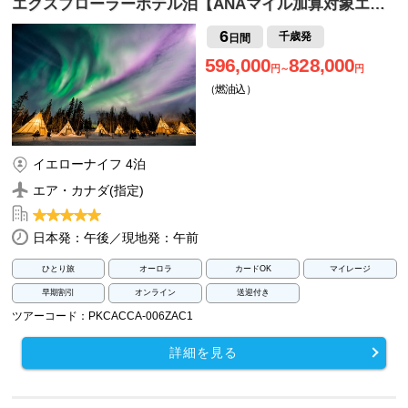
エクスプローラーホテル泊【ANAマイル加算対象エ…
6
千歳発
日間
596,000
828,000
円～
円
（燃油込）
イエローナイフ 4泊
エア・カナダ(指定)
日本発：午後／現地発：午前
ひとり旅
オーロラ
カードOK
マイレージ
早期割引
オンライン
送迎付き
ツアーコード：PKCACCA-006ZAC1
詳細を見る