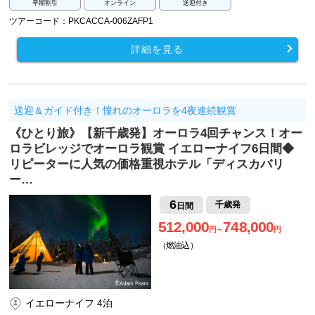
早期割引
オンライン
送迎付き
ツアーコード：PKCACCA-006ZAFP1
詳細を見る
送迎＆ガイド付き！憧れのオーロラを4夜連続観賞
《ひとり旅》【新千歳発】オーロラ4回チャンス！オー
ロラビレッジでオーロラ観賞 イエローナイフ6日間◆
リピーターに人気の価格重視ホテル「ディスカバリ
ー…
6
千歳発
日間
512,000
748,000
円～
円
（燃油込）
イエローナイフ 4泊