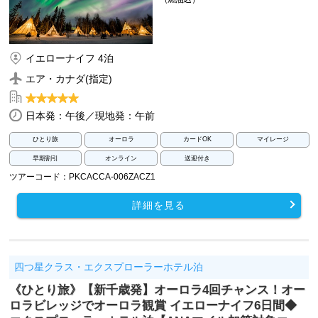
イエローナイフ 4泊
エア・カナダ(指定)
日本発：午後／現地発：午前
ひとり旅
オーロラ
カードOK
マイレージ
早期割引
オンライン
送迎付き
ツアーコード：PKCACCA-006ZACZ1
詳細を見る
四つ星クラス・エクスプローラーホテル泊
《ひとり旅》【新千歳発】オーロラ4回チャンス！オー
ロラビレッジでオーロラ観賞 イエローナイフ6日間◆