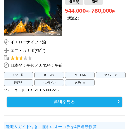
6
千歳発
日間
544,000
780,000
円～
円
（燃油込）
イエローナイフ 4泊
エア・カナダ(指定)
日本発：午後／現地発：午前
ひとり旅
オーロラ
カードOK
マイレージ
早期割引
オンライン
送迎付き
ツアーコード：PKCACCA-006ZAB1
詳細を見る
送迎＆ガイド付き！憧れのオーロラを4夜連続観賞