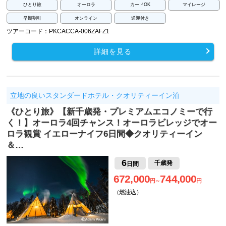
ひとり旅
オーロラ
カードOK
マイレージ
早期割引
オンライン
送迎付き
ツアーコード：PKCACCA-006ZAFZ1
詳細を見る
立地の良いスタンダードホテル・クオリティーイン泊
《ひとり旅》【新千歳発・プレミアムエコノミーで行
く！】オーロラ4回チャンス！オーロラビレッジでオー
ロラ観賞 イエローナイフ6日間◆クオリティーイン
＆…
6
千歳発
日間
672,000
744,000
円～
円
（燃油込）