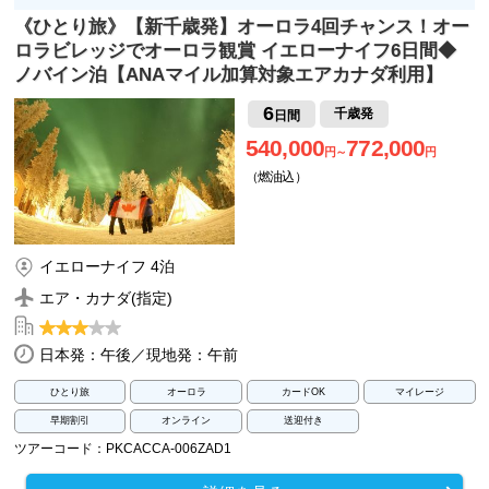
《ひとり旅》【新千歳発】オーロラ4回チャンス！オー
ロラビレッジでオーロラ観賞 イエローナイフ6日間◆
ノバイン泊【ANAマイル加算対象エアカナダ利用】
6
千歳発
日間
540,000
772,000
円～
円
（燃油込）
イエローナイフ 4泊
エア・カナダ(指定)
日本発：午後／現地発：午前
ひとり旅
オーロラ
カードOK
マイレージ
早期割引
オンライン
送迎付き
ツアーコード：PKCACCA-006ZAD1