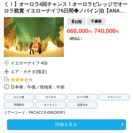
く！】オーロラ4回チャンス！オーロラビレッジでオー
ロラ観賞 イエローナイフ6日間◆ノバイン泊【ANA…
6
千歳発
日間
668,000
740,000
円～
円
（燃油込）
イエローナイフ 4泊
エア・カナダ(指定)
日本発：午後／現地発：午前
ひとり旅
オーロラ
カードOK
マイレージ
早期割引
オンライン
送迎付き
ツアーコード：PKCACCA-006ZADP1
詳細を見る