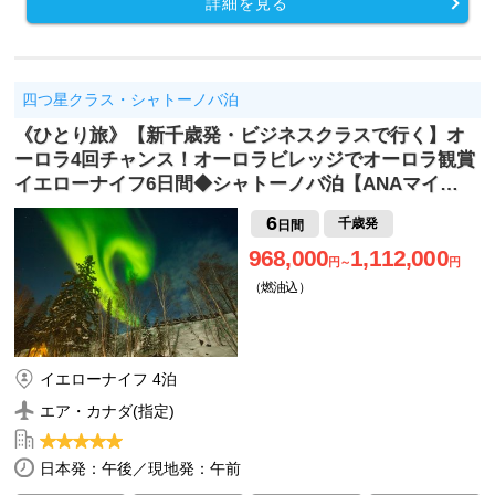
詳細を見る
四つ星クラス・シャトーノバ泊
《ひとり旅》【新千歳発・ビジネスクラスで行く】オ
ーロラ4回チャンス！オーロラビレッジでオーロラ観賞
イエローナイフ6日間◆シャトーノバ泊【ANAマイ…
6
千歳発
日間
968,000
1,112,000
円～
円
（燃油込）
イエローナイフ 4泊
エア・カナダ(指定)
日本発：午後／現地発：午前