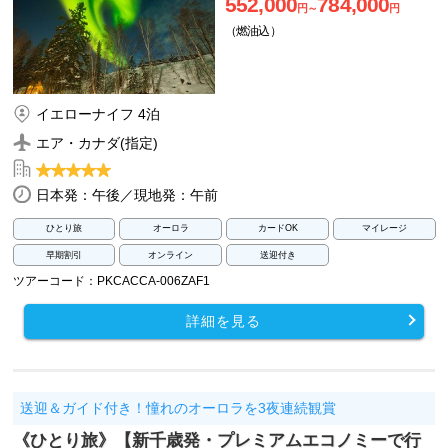
552,000
784,000
円～
円
（燃油込）
イエローナイフ 4泊
エア・カナダ(指定)
日本発：午後／現地発：午前
ひとり旅
オーロラ
カードOK
マイレージ
早期割引
オンライン
送迎付き
ツアーコード：PKCACCA-006ZAF1
詳細を見る
送迎＆ガイド付き！憧れのオーロラを3夜連続観賞
《ひとり旅》【新千歳発・プレミアムエコノミーで行