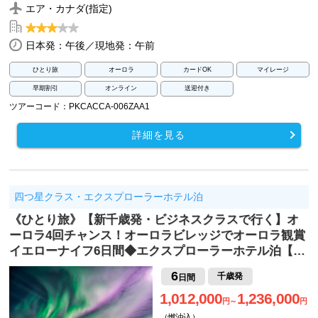
エア・カナダ(指定)
日本発：午後／現地発：午前
ひとり旅
オーロラ
カードOK
マイレージ
早期割引
オンライン
送迎付き
ツアーコード：PKCACCA-006ZAA1
詳細を見る
四つ星クラス・エクスプローラーホテル泊
《ひとり旅》【新千歳発・ビジネスクラスで行く】オ
ーロラ4回チャンス！オーロラビレッジでオーロラ観賞
イエローナイフ6日間◆エクスプローラーホテル泊【…
6
千歳発
日間
1,012,000
1,236,000
円～
円
（燃油込）