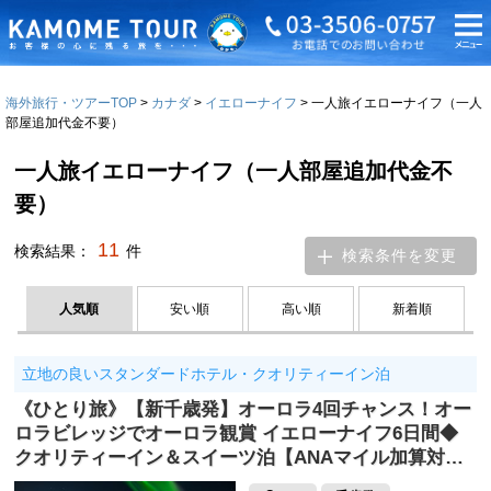
海外旅行・ツアーTOP
カナダ
イエローナイフ
一人旅イエローナイフ（一人
部屋追加代金不要）
一人旅イエローナイフ（一人部屋追加代金不
要）
11
検索結果：
件
検索条件を変更
人気順
安い順
高い順
新着順
立地の良いスタンダードホテル・クオリティーイン泊
《ひとり旅》【新千歳発】オーロラ4回チャンス！オー
ロラビレッジでオーロラ観賞 イエローナイフ6日間◆
クオリティーイン＆スイーツ泊【ANAマイル加算対…