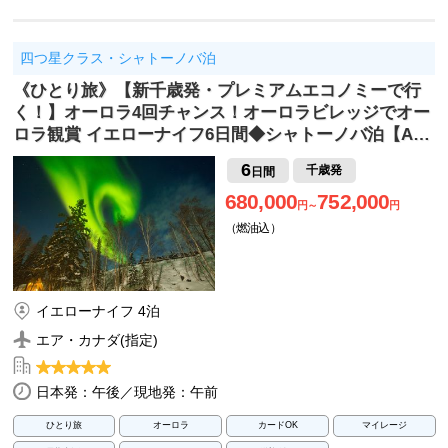
四つ星クラス・シャトーノバ泊
《ひとり旅》【新千歳発・プレミアムエコノミーで行
く！】オーロラ4回チャンス！オーロラビレッジでオー
ロラ観賞 イエローナイフ6日間◆シャトーノバ泊【A…
6
千歳発
日間
680,000
752,000
円～
円
（燃油込）
イエローナイフ 4泊
エア・カナダ(指定)
日本発：午後／現地発：午前
ひとり旅
オーロラ
カードOK
マイレージ