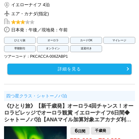
イエローナイフ 4泊
エア・カナダ(指定)
日本発：午後／現地発：午前
ひとり旅
オーロラ
カードOK
マイレージ
早期割引
オンライン
送迎付き
ツアーコード：PKCACCA-006ZABP1
詳細を見る
四つ星クラス・シャトーノバ泊
《ひとり旅》【新千歳発】オーロラ4回チャンス！オー
ロラビレッジでオーロラ観賞 イエローナイフ6日間◆
シャトーノバ泊【ANAマイル加算対象エアカナダ利…
6
千歳発
日間