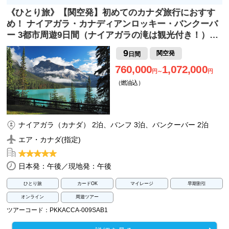
《ひとり旅》【関空発】初めてのカナダ旅行におすす
め！ ナイアガラ・カナディアンロッキー・バンクーバ
ー 3都市周遊9日間（ナイアガラの滝は観光付き！）…
9
関空発
日間
760,000
1,072,000
円～
円
（燃油込）
ナイアガラ（カナダ） 2泊、バンフ 3泊、バンクーバー 2泊
エア・カナダ(指定)
日本発：午後／現地発：午後
ひとり旅
カードOK
マイレージ
早期割引
オンライン
周遊ツアー
ツアーコード：PKKACCA-009SAB1