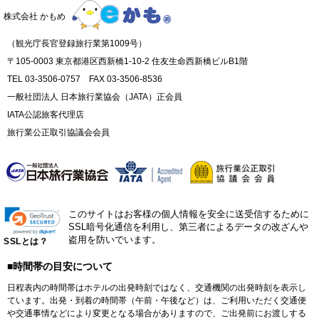
株式会社 かもめ
（観光庁長官登録旅行業第1009号）
〒105-0003 東京都港区西新橋1-10-2 住友生命西新橋ビルB1階
TEL 03-3506-0757 FAX 03-3506-8536
一般社団法人 日本旅行業協会（JATA）正会員
IATA公認旅客代理店
旅行業公正取引協議会会員
このサイトはお客様の個人情報を安全に送受信するために
SSL暗号化通信を利用し、第三者によるデータの改ざんや
盗用を防いでいます。
SSLとは？
■時間帯の目安について
日程表内の時間帯はホテルの出発時刻ではなく、交通機関の出発時刻を表示し
ています。出発・到着の時間帯（午前・午後など）は、ご利用いただく交通便
や交通事情などにより変更となる場合がありますので、ご出発前にお渡しする