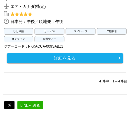
エア・カナダ(指定)
日本発：午後／現地発：午後
ひとり旅
カードOK
マイレージ
早期割引
オンライン
周遊ツアー
ツアーコード：PKKACCA-009SABZ1
詳細を見る
4 件中 1～4件目
LINEへ送る