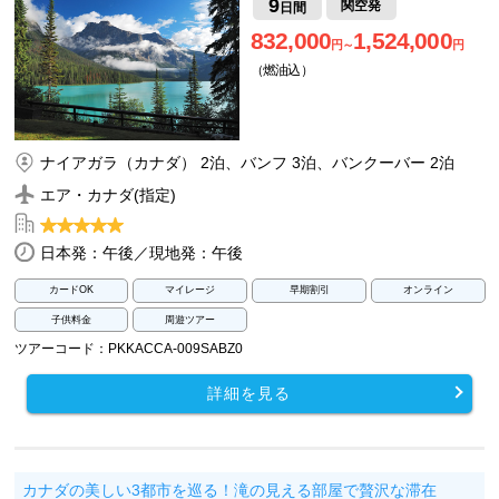
9
関空発
日間
832,000
1,524,000
円～
円
（燃油込）
ナイアガラ（カナダ） 2泊、バンフ 3泊、バンクーバー 2泊
エア・カナダ(指定)
日本発：午後／現地発：午後
カードOK
マイレージ
早期割引
オンライン
子供料金
周遊ツアー
ツアーコード：PKKACCA-009SABZ0
詳細を見る
カナダの美しい3都市を巡る！滝の見える部屋で贅沢な滞在