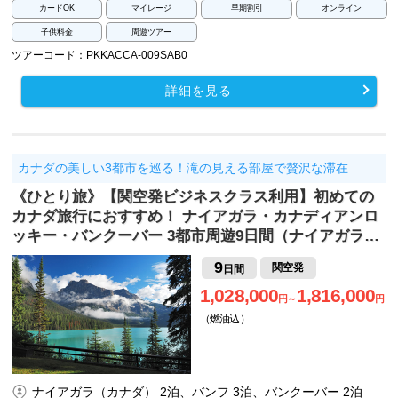
カードOK
マイレージ
早期割引
オンライン
子供料金
周遊ツアー
ツアーコード：PKKACCA-009SAB0
詳細を見る
カナダの美しい3都市を巡る！滝の見える部屋で贅沢な滞在
《ひとり旅》【関空発ビジネスクラス利用】初めての
カナダ旅行におすすめ！ ナイアガラ・カナディアンロ
ッキー・バンクーバー 3都市周遊9日間（ナイアガラ…
9
関空発
日間
1,028,000
1,816,000
円～
円
（燃油込）
ナイアガラ（カナダ） 2泊、バンフ 3泊、バンクーバー 2泊