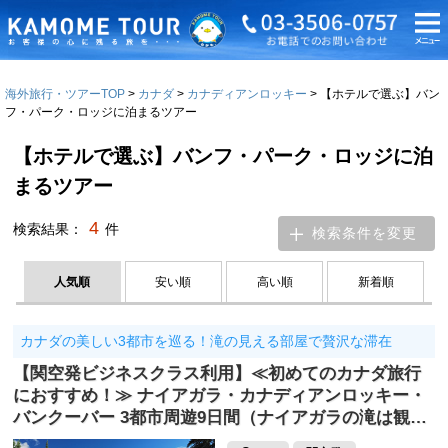
海外旅行・ツアーTOP
カナダ
カナディアンロッキー
【ホテルで選ぶ】バン
フ・パーク・ロッジに泊まるツアー
【ホテルで選ぶ】バンフ・パーク・ロッジに泊
まるツアー
4
検索結果：
件
検索条件を変更
人気順
安い順
高い順
新着順
カナダの美しい3都市を巡る！滝の見える部屋で贅沢な滞在
【関空発ビジネスクラス利用】≪初めてのカナダ旅行
におすすめ！≫ ナイアガラ・カナディアンロッキー・
バンクーバー 3都市周遊9日間（ナイアガラの滝は観…