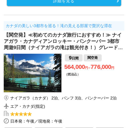
詳細を見る
カナダの美しい3都市を巡る！滝の見える部屋で贅沢な滞在
【関空発】≪初めてのカナダ旅行におすすめ！≫ ナイ
アガラ・カナディアンロッキー・バンクーバー 3都市
周遊9日間（ナイアガラの滝は観光付き！）グレード…
9
関空発
日間
564,000
776,000
円～
円
（燃油込）
ナイアガラ（カナダ） 2泊、バンフ 3泊、バンクーバー 2泊
エア・カナダ(指定)
日本発：午後／現地発：午後