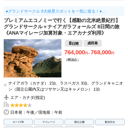
●グランドサークル 8大絶景スポットを一気に巡る！●…
プレミアムエコノミーで行く【感動の北米絶景紀行】
グランドサークル＋ナイアガラフォールズ 8日間の旅
《ANAマイレージ加算対象・エアカナダ利用》
8
成田発
日間
764,000
768,000
円～
円
（燃油込）
ナイアガラ（カナダ） 2泊、ラスベガス 3泊、グランドキャニオ
ン（国立公園内又はツサヤン又はキャメロン） 1泊
エア・カナダ(指定)
日本発：午後／現地発：午前
カードOK
マイレージ
国立公園
観光付き