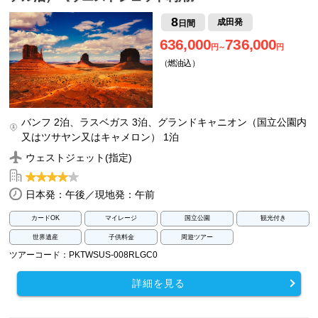
8
成田発
日間
636,000
736,000
円～
円
（燃油込）
バンフ 2泊、ラスベガス 3泊、グランドキャニオン（国立公園内
又はツサヤン又はキャメロン） 1泊
ウェストジェット(指定)
日本発：午後／現地発：午前
カードOK
マイレージ
国立公園
観光付き
世界遺産
子供料金
周遊ツアー
ツアーコード：PKTWSUS-008RLGC0
詳細を見る