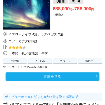
8
成田発
日間
688,000
788,000
円～
円
（燃油込）
イエローナイフ 4泊、ラスベガス 2泊
エア・カナダ(指定)
日本発：夜／現地発：午前
ひとり旅
カードOK
マイレージ
周遊ツアー
ツアーコード：PKTACCA-008ZLD1
詳細を見る
ザ・ビューホテルに泊まり8大絶景を巡る感動の旅
プレミアムエコノミーで行く【お部屋からモニュメン