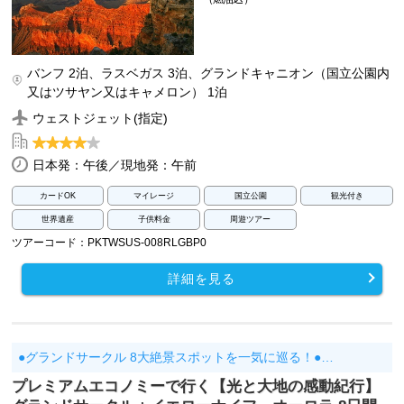
バンフ 2泊、ラスベガス 3泊、グランドキャニオン（国立公園内
又はツサヤン又はキャメロン） 1泊
ウェストジェット(指定)
日本発：午後／現地発：午前
カードOK
マイレージ
国立公園
観光付き
世界遺産
子供料金
周遊ツアー
ツアーコード：PKTWSUS-008RLGBP0
詳細を見る
●グランドサークル 8大絶景スポットを一気に巡る！●…
プレミアムエコノミーで行く【光と大地の感動紀行】