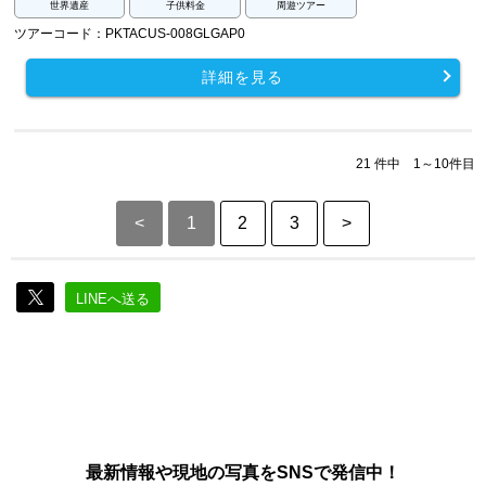
世界遺産
子供料金
周遊ツアー
ツアーコード：PKTACUS-008GLGAP0
詳細を見る
21 件中 1～10件目
<
1
2
3
>
LINEへ送る
最新情報や現地の写真をSNSで発信中！