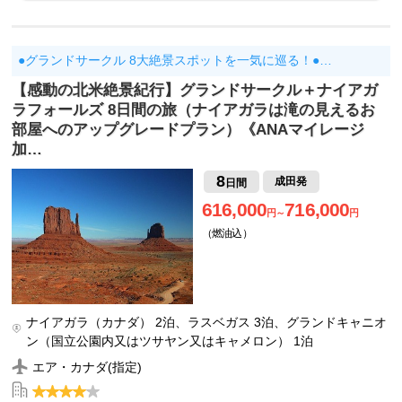
●グランドサークル 8大絶景スポットを一気に巡る！●…
【感動の北米絶景紀行】グランドサークル＋ナイアガ
ラフォールズ 8日間の旅（ナイアガラは滝の見えるお
部屋へのアップグレードプラン）《ANAマイレージ
加…
8
成田発
日間
616,000
716,000
円～
円
（燃油込）
ナイアガラ（カナダ） 2泊、ラスベガス 3泊、グランドキャニオ
ン（国立公園内又はツサヤン又はキャメロン） 1泊
エア・カナダ(指定)