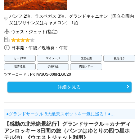
バンフ 2泊、ラスベガス 3泊、グランドキャニオン（国立公園内
又はツサヤン又はキャメロン） 1泊
ウェストジェット(指定)
日本発：午後／現地発：午前
カードOK
マイレージ
国立公園
観光付き
世界遺産
子供料金
周遊ツアー
ツアーコード：PKTWSUS-008RLGCZ0
詳細を見る
●グランドサークル 8大絶景スポットを一気に巡る！●…
【感動の北米絶景紀行】グランドサークル＋カナディ
アンロッキー 8日間の旅（バンフはゆとりの四つ星ホ
テル泊）《ウエストジェット利用》