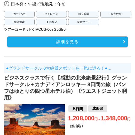
日本発：午後／現地発：午前
カードOK
マイレージ
国立公園
観光付き
世界遺産
子供料金
周遊ツアー
ツアーコード：PKTACUS-008GLGB0
詳細を見る
●グランドサークル 8大絶景スポットを一気に巡る！●…
ビジネスクラスで行く【感動の北米絶景紀行】グラン
ドサークル＋カナディアンロッキー 8日間の旅（バン
フはゆとりの四つ星ホテル泊）《ウエストジェット利
用》
8
成田発
日間
1,208,000
1,348,000
円～
円
（燃油込）