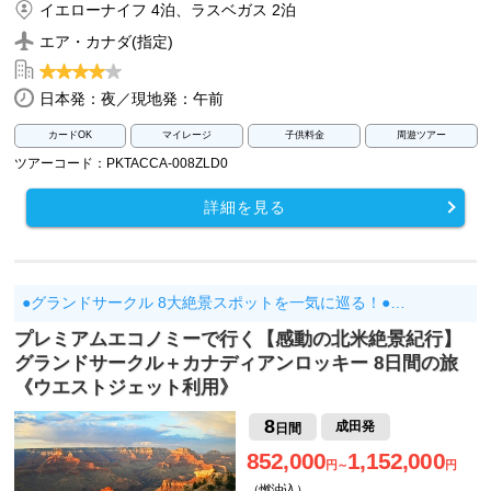
イエローナイフ 4泊、ラスベガス 2泊
エア・カナダ(指定)
日本発：夜／現地発：午前
カードOK
マイレージ
子供料金
周遊ツアー
ツアーコード：PKTACCA-008ZLD0
詳細を見る
●グランドサークル 8大絶景スポットを一気に巡る！●…
プレミアムエコノミーで行く【感動の北米絶景紀行】
グランドサークル＋カナディアンロッキー 8日間の旅
《ウエストジェット利用》
8
成田発
日間
852,000
1,152,000
円～
円
（燃油込）