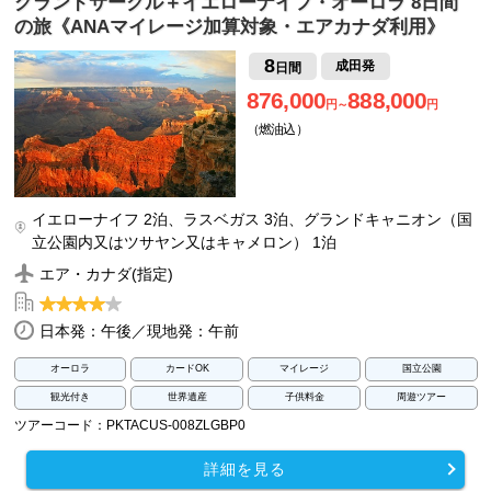
グランドサークル＋イエローナイフ・オーロラ 8日間
の旅《ANAマイレージ加算対象・エアカナダ利用》
8
成田発
日間
876,000
888,000
円～
円
（燃油込）
イエローナイフ 2泊、ラスベガス 3泊、グランドキャニオン（国
立公園内又はツサヤン又はキャメロン） 1泊
エア・カナダ(指定)
日本発：午後／現地発：午前
オーロラ
カードOK
マイレージ
国立公園
観光付き
世界遺産
子供料金
周遊ツアー
ツアーコード：PKTACUS-008ZLGBP0
詳細を見る