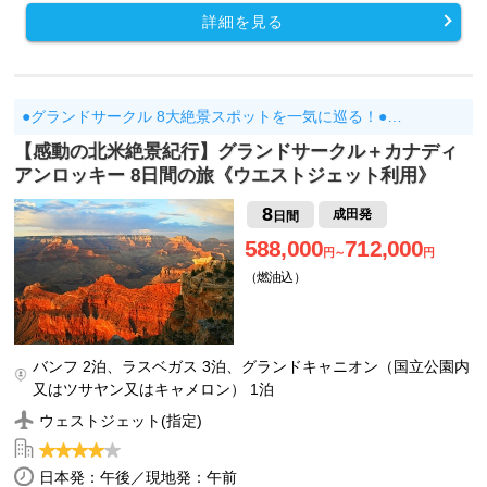
詳細を見る
●グランドサークル 8大絶景スポットを一気に巡る！●…
【感動の北米絶景紀行】グランドサークル＋カナディ
アンロッキー 8日間の旅《ウエストジェット利用》
8
成田発
日間
588,000
712,000
円～
円
（燃油込）
バンフ 2泊、ラスベガス 3泊、グランドキャニオン（国立公園内
又はツサヤン又はキャメロン） 1泊
ウェストジェット(指定)
日本発：午後／現地発：午前