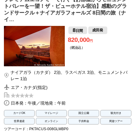
トバレーを一望！ザ・ビューホテル宿泊】感動のグラ
ンドサークル＋ナイアガラフォールズ 8日間の旅（ナ
イ…
8
成田発
日間
820,000
円
（燃油込）
ナイアガラ（カナダ） 2泊、ラスベガス 3泊、モニュメントバ
レー 1泊
エア・カナダ(指定)
日本発：午後／現地発：午前
カードOK
マイレージ
国立公園
観光付き
世界遺産
オンライン
子供料金
周遊ツアー
ツアーコード：PKTACUS-008GLMBP0