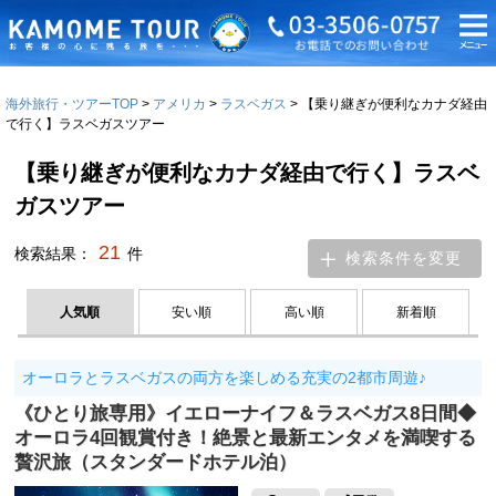
海外旅行・ツアーTOP
アメリカ
ラスベガス
【乗り継ぎが便利なカナダ経由
で行く】ラスベガスツアー
【乗り継ぎが便利なカナダ経由で行く】ラスベ
ガスツアー
21
検索結果：
件
検索条件を変更
人気順
安い順
高い順
新着順
オーロラとラスベガスの両方を楽しめる充実の2都市周遊♪
《ひとり旅専用》イエローナイフ＆ラスベガス8日間◆
オーロラ4回観賞付き！絶景と最新エンタメを満喫する
贅沢旅（スタンダードホテル泊）