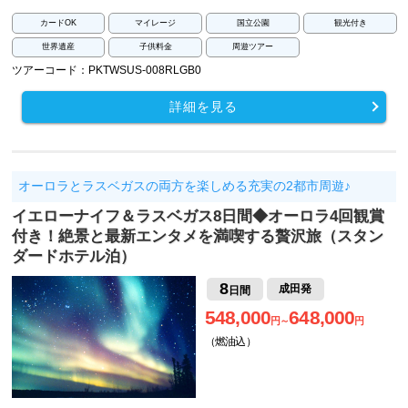
カードOK
マイレージ
国立公園
観光付き
世界遺産
子供料金
周遊ツアー
ツアーコード：PKTWSUS-008RLGB0
詳細を見る
オーロラとラスベガスの両方を楽しめる充実の2都市周遊♪
イエローナイフ＆ラスベガス8日間◆オーロラ4回観賞
付き！絶景と最新エンタメを満喫する贅沢旅（スタン
ダードホテル泊）
8
成田発
日間
548,000
648,000
円～
円
（燃油込）