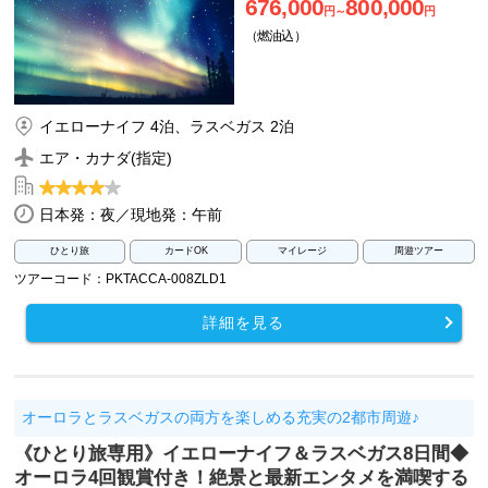
676,000
800,000
円～
円
（燃油込）
イエローナイフ 4泊、ラスベガス 2泊
エア・カナダ(指定)
日本発：夜／現地発：午前
ひとり旅
カードOK
マイレージ
周遊ツアー
ツアーコード：PKTACCA-008ZLD1
詳細を見る
オーロラとラスベガスの両方を楽しめる充実の2都市周遊♪
《ひとり旅専用》イエローナイフ＆ラスベガス8日間◆
オーロラ4回観賞付き！絶景と最新エンタメを満喫する