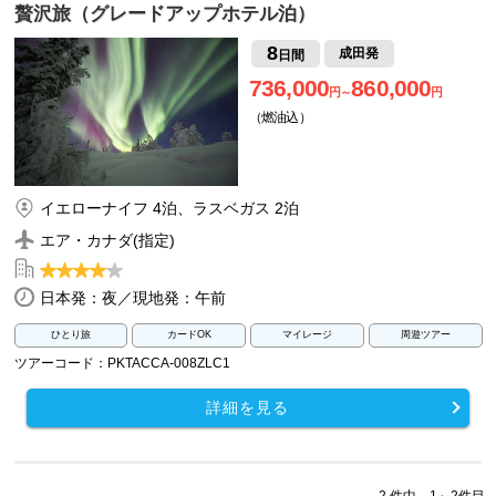
贅沢旅（グレードアップホテル泊）
8
成田発
日間
736,000
860,000
円～
円
（燃油込）
イエローナイフ 4泊、ラスベガス 2泊
エア・カナダ(指定)
日本発：夜／現地発：午前
ひとり旅
カードOK
マイレージ
周遊ツアー
ツアーコード：PKTACCA-008ZLC1
詳細を見る