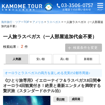
海外旅行・ツアーTOP
アメリカ
ラスベガス
一人旅ラスベガス（一人部屋追
加代金不要）
一人旅ラスベガス（一人部屋追加代金不要）
2
検索結果：
件
検索条件を変更
人気順
安い順
高い順
新着順
オーロラとラスベガスの両方を楽しめる充実の2都市周遊♪
《ひとり旅専用》イエローナイフ＆ラスベガス8日間◆
オーロラ4回観賞付き！絶景と最新エンタメを満喫する
贅沢旅（スタンダードホテル泊）
8
成田発
日間