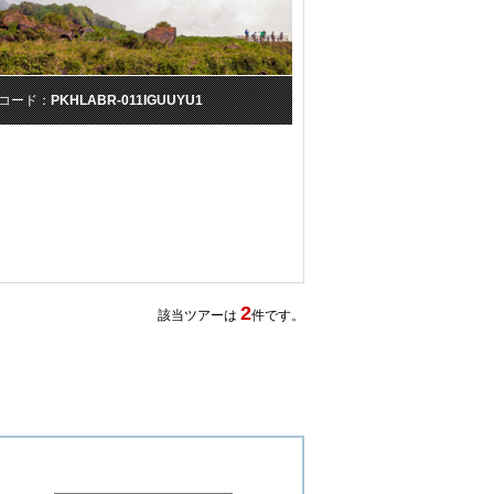
コード：
PKHLABR-011IGUUYU1
2
該当ツアーは
件です。