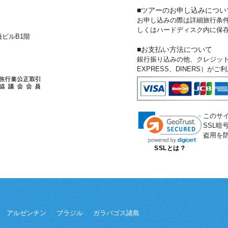
■ツアーのお申し込みについ
お申し込みの際は詳細旅行条
しくはハードディスク内に保
新橋ビルB1階
■お支払い方法について
銀行振り込みの他、クレジットカー
EXPRESS、DINERS）が
このサ
SSL
盗用を
SSLとは？
アルゼンチン
ブラジル
ガラパゴス諸島