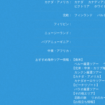
カナダ・アメリカ：
カナダ
カナディア
ビクトリア
ホワイ
北欧：
フィンランド
バル
フィリピン：
ニュージーランド：
パプアニューギニア：
中東・アフリカ：
おすすめ海外ツアー情報：
【南米】
ペルー厳選ツアー
【北米・中米・カリブ
カンクン厳選ツアー
【カナダ・アメリカ】
カナダオーロラツアー
【ビーチリゾート】
パラオ厳選ツアー
【その他エリア】
北欧の旅
リオのカ
【お役立ち情報】