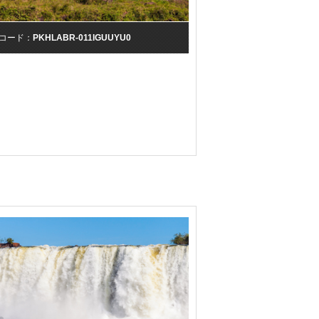
コード：
PKHLABR-011IGUUYU0