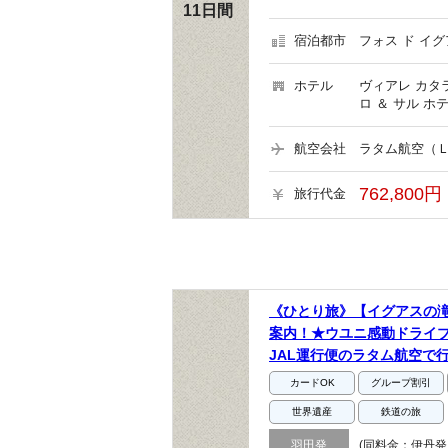
11日間
宿泊都市
フォス ド イグ
ホテル
ヴィアレ カタ
ロ ＆ サル ホ
航空会社
ラタム航空（Ｌ
762,800円
旅行代金
《ひとり旅》【イグアスの
案内！★ウユニ感動ドライブ
JAL運行便のラタム航空で
カードOK
グループ割引
世界遺産
鉄道の旅
羽田発
(同料金：伊丹発