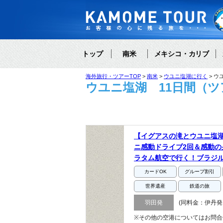
トップ
南米
メキシコ・カリブ
海外旅行・ツアーTOP
南米
ウユニ塩湖に行く
ウ
ウユニ塩湖 11日間（ツア
【イグアスの滝とウユニ塩
ニ感動ドライブ2回＆感動の
ラタム航空で行く！ブラジル
カードOK
グループ割引
世界遺産
鉄道の旅
羽田発
(同料金：伊丹発
※その他の空港についてはお問合