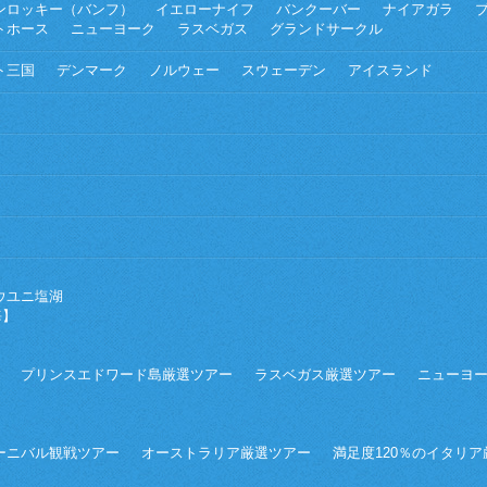
ンロッキー（バンフ）
イエローナイフ
バンクーバー
ナイアガラ
トホース
ニューヨーク
ラスベガス
グランドサークル
ト三国
デンマーク
ノルウェー
スウェーデン
アイスランド
ウユニ塩湖
海】
プリンスエドワード島厳選ツアー
ラスベガス厳選ツアー
ニューヨ
ーニバル観戦ツアー
オーストラリア厳選ツアー
満足度120％のイタリ