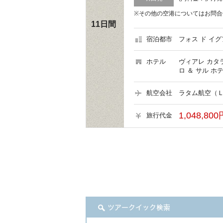
※その他の空港についてはお問合
11日間
宿泊都市
フォス ド イグ
ホテル
ヴィアレ カタ
ロ ＆ サル ホ
航空会社
ラタム航空（Ｌ
1,048,800
旅行代金