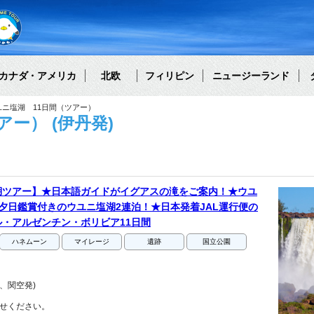
カナダ・アメリカ
北欧
フィリピン
ニュージーランド
ユニ塩湖 11日間（ツアー）
ー） (伊丹発)
湖ツアー】★日本語ガイドがイグアスの滝をご案内！★ウユ
夕日鑑賞付きのウユニ塩湖2連泊！★日本発着JAL運行便の
・アルゼンチン・ボリビア11日間
ハネムーン
マイレージ
遺跡
国立公園
、関空発)
せください。