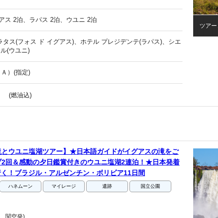
アス 2泊、ラパス 2泊、ウユニ 2泊
ツアー
ラタス(フォス ド イグアス)、ホテル プレジデンテ(ラパス)、シエ
テル(ウユニ)
Ａ）(指定)
(燃油込)
滝とウユニ塩湖ツアー】★日本語ガイドがイグアスの滝をご
2回＆感動の夕日鑑賞付きのウユニ塩湖2連泊！★日本発着
行く！ブラジル・アルゼンチン・ボリビア11日間
ハネムーン
マイレージ
遺跡
国立公園
、関空発)