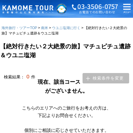
海外旅行・ツアーTOP
南米
ウユニ塩湖に行く
【絶対行きたい２大絶景の
旅】マチュピチュ遺跡＆ウユニ塩湖
【絶対行きたい２大絶景の旅】マチュピチュ遺跡
＆ウユニ塩湖
0
検索結果：
件
検索条件を変更
現在、該当コース
がございません。
こちらのエリアへのご旅行をお考えの方は、
下記よりお問合せください。
個別にご相談に応じさせていただきます。