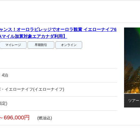
ャンス！オーロラビレッジでオーロラ観賞 イエローナイフ6
Aマイル加算対象エアカナダ利用】
マイレージ
早期割引
オンライン
 4泊
・イエローナイフ(イエローナイフ)
ツアー
指定)
～696,000円
(燃油込)