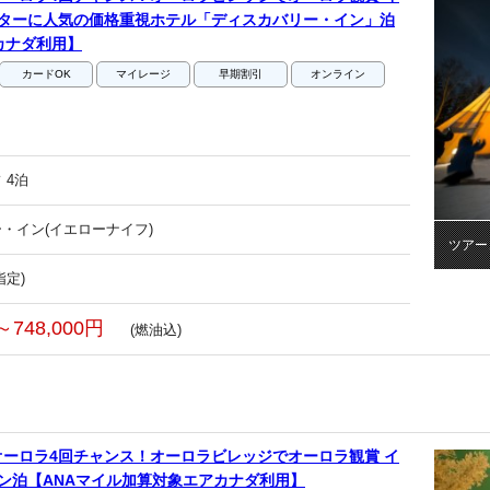
ーターに人気の価格重視ホテル「ディスカバリー・イン」泊
カナダ利用】
カードOK
マイレージ
早期割引
オンライン
 4泊
・イン(イエローナイフ)
ツアー
指定)
～748,000円
(燃油込)
ーロラ4回チャンス！オーロラビレッジでオーロラ観賞 イ
ン泊【ANAマイル加算対象エアカナダ利用】