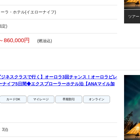
ーラ・ホテル(イエローナイフ)
ツアー
指定)
～860,000円
(燃油込)
ビジネスクラスで行く】オーロラ3回チャンス！オーロラビレ
ーナイフ5日間◆エクスプローラーホテル泊【ANAマイル加
カードOK
マイレージ
早期割引
オンライン
 3泊