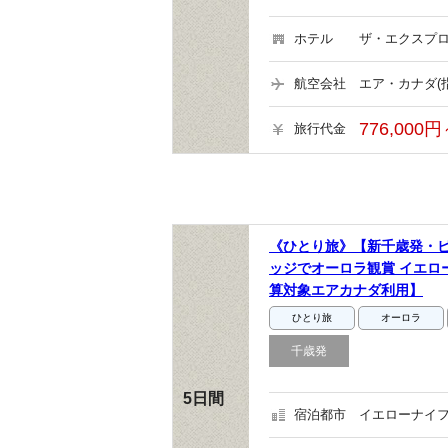
ホテル
ザ・エクスプロ
航空会社
エア・カナダ(
776,000円
旅行代金
《ひとり旅》【新千歳発・
ッジでオーロラ観賞 イエロ
算対象エアカナダ利用】
ひとり旅
オーロラ
千歳発
5日間
宿泊都市
イエローナイフ