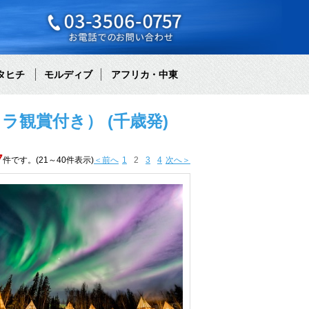
タヒチ
モルディブ
アフリカ・中東
観賞付き） (千歳発)
7
件です。(21～40件表示)
＜前へ
1
2
3
4
次へ＞