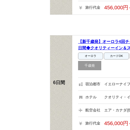
456,000円
旅行代金
【新千歳発】オーロラ4回チ
日間◆クオリティーイン＆ス
オーロラ
カードOK
千歳発
6日間
宿泊都市
イエローナイフ
ホテル
クオリティ・イ
航空会社
エア・カナダ(
456,000円
旅行代金