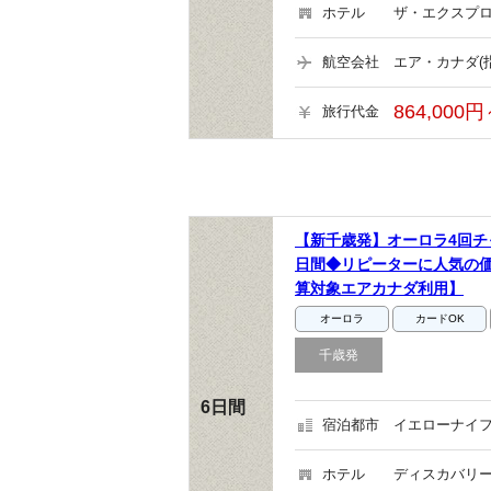
ホテル
ザ・エクスプロ
航空会社
エア・カナダ(
864,000円
旅行代金
【新千歳発】オーロラ4回チ
日間◆リピーターに人気の価
算対象エアカナダ利用】
オーロラ
カードOK
千歳発
6日間
宿泊都市
イエローナイフ
ホテル
ディスカバリー