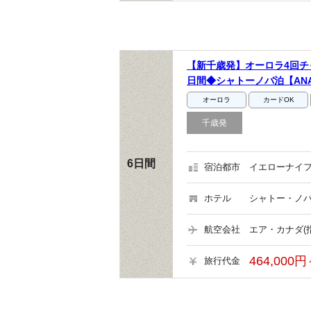
【新千歳発】オーロラ4回チ
日間◆シャトーノバ泊【AN
オーロラ
カードOK
千歳発
6日間
宿泊都市
イエローナイフ
ホテル
シャトー・ノバ
航空会社
エア・カナダ(
464,000円
旅行代金