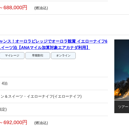
～688,000円
(燃油込)
ャンス！オーロラビレッジでオーロラ観賞 イエローナイフ6
イーツ泊【ANAマイル加算対象エアカナダ利用】
マイレージ
早期割引
オンライン
 4泊
ン＆スイーツ・イエローナイフ(イエローナイフ)
ツアー
指定)
～692,000円
(燃油込)