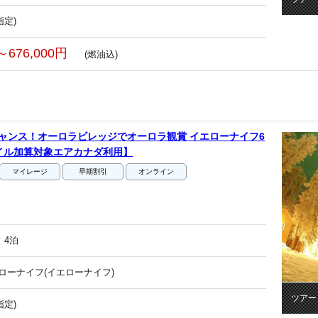
指定)
～676,000円
(燃油込)
ャンス！オーロラビレッジでオーロラ観賞 イエローナイフ6
イル加算対象エアカナダ利用】
マイレージ
早期割引
オンライン
 4泊
エローナイフ(イエローナイフ)
ツアー
指定)