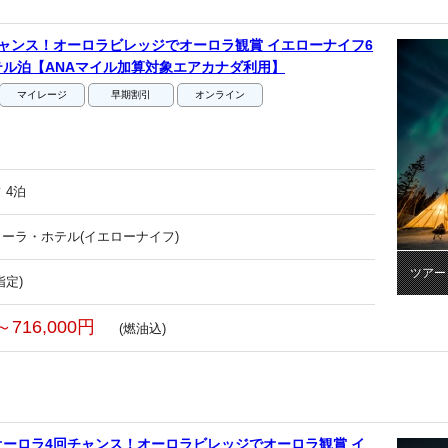
ャンス！オーロラビレッジでオーロラ観賞 イエローナイフ6
ル泊【ANAマイル加算対象エアカナダ利用】
マイレージ
早期割引
オンライン
 4泊
ーラ・ホテル(イエローナイフ)
ツアー
指定)
～716,000円
(燃油込)
ーロラ4回チャンス！オーロラビレッジでオーロラ観賞 イ