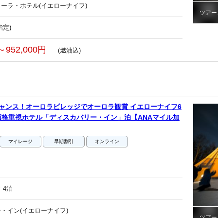
ーラ・ホテル(イエローナイフ)
ツアー
指定)
～952,000円
(燃油込)
ャンス！オーロラビレッジでオーロラ観賞 イエローナイフ6
格重視ホテル「ディスカバリー・イン」泊【ANAマイル加
マイレージ
早期割引
オンライン
 4泊
・イン(イエローナイフ)
ツアー