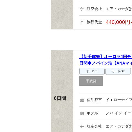
航空会社
エア・カナダ(
440,000円
旅行代金
【新千歳発】オーロラ4回チ
日間◆ノバイン泊【ANAマ
オーロラ
カードOK
千歳発
6日間
宿泊都市
イエローナイフ
ホテル
ノバ イン イ
航空会社
エア・カナダ(