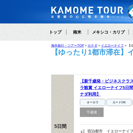
トップ
南米
メキシコ・カリブ
海外旅行・ツアーTOP
カナダ
イエローナイフ
【
【ゆったり1都市滞在】
【新千歳発・ビジネスクラ
ラ観賞 イエローナイフ5日
ナダ利用】
オーロラ
カードOK
千歳発
5日間
宿泊都市
イエローナイフ