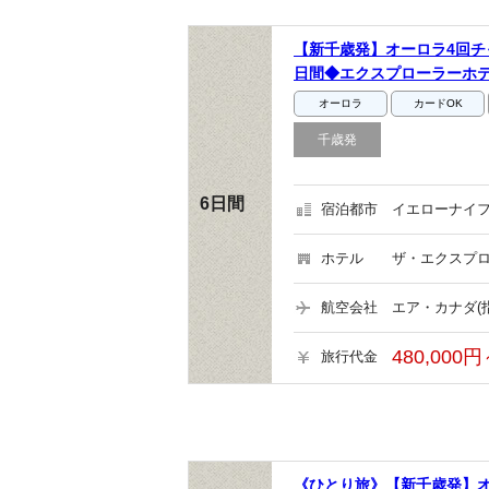
【新千歳発】オーロラ4回チ
日間◆エクスプローラーホテ
オーロラ
カードOK
千歳発
6日間
宿泊都市
イエローナイフ
ホテル
ザ・エクスプロ
航空会社
エア・カナダ(
480,000円
旅行代金
《ひとり旅》【新千歳発】オ