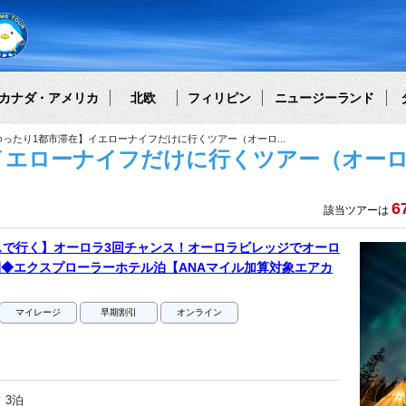
カナダ・アメリカ
北欧
フィリピン
ニュージーランド
ゆったり1都市滞在】イエローナイフだけに行くツアー（オーロ...
イエローナイフだけに行くツアー（オーロラ
6
該当ツアーは
スで行く】オーロラ3回チャンス！オーロラビレッジでオーロ
間◆エクスプローラーホテル泊【ANAマイル加算対象エアカ
マイレージ
早期割引
オンライン
 3泊