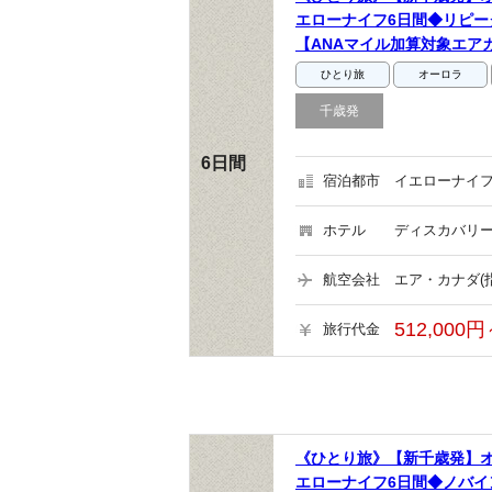
エローナイフ6日間◆リピ
【ANAマイル加算対象エア
ひとり旅
オーロラ
千歳発
6日間
宿泊都市
イエローナイフ
ホテル
ディスカバリー
航空会社
エア・カナダ(
512,000円
旅行代金
《ひとり旅》【新千歳発】オ
エローナイフ6日間◆ノバイ