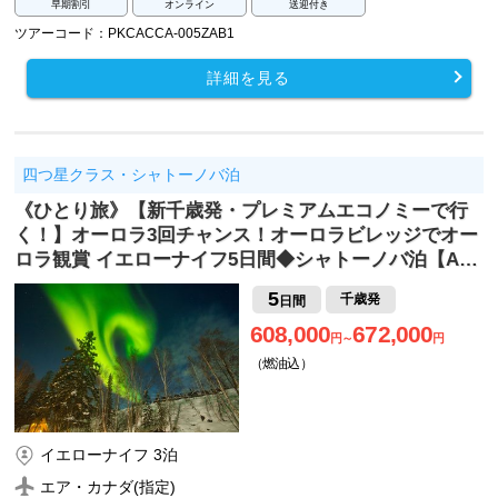
早期割引
オンライン
送迎付き
ツアーコード：PKCACCA-005ZAB1
詳細を見る
四つ星クラス・シャトーノバ泊
《ひとり旅》【新千歳発・プレミアムエコノミーで行
く！】オーロラ3回チャンス！オーロラビレッジでオー
ロラ観賞 イエローナイフ5日間◆シャトーノバ泊【A…
5
千歳発
日間
608,000
672,000
円～
円
（燃油込）
イエローナイフ 3泊
エア・カナダ(指定)