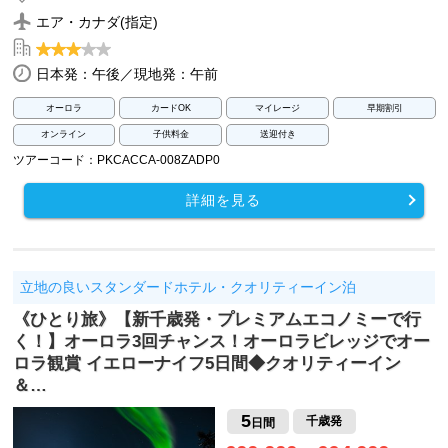
エア・カナダ(指定)
日本発：午後／現地発：午前
オーロラ
カードOK
マイレージ
早期割引
オンライン
子供料金
送迎付き
ツアーコード：PKCACCA-008ZADP0
詳細を見る
立地の良いスタンダードホテル・クオリティーイン泊
《ひとり旅》【新千歳発・プレミアムエコノミーで行
く！】オーロラ3回チャンス！オーロラビレッジでオー
ロラ観賞 イエローナイフ5日間◆クオリティーイン
＆…
5
千歳発
日間