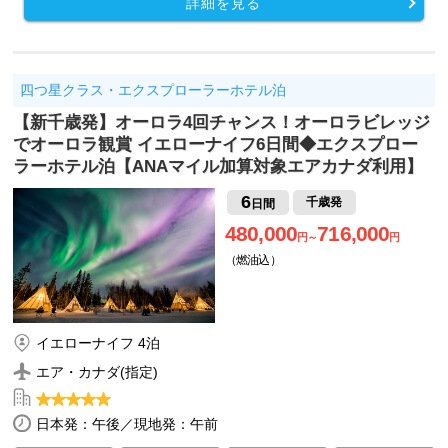
詳細を見る
四つ星クラス・エクスプローラーホテル泊
【新千歳発】オーロラ4回チャンス！オーロラビレッジ
でオーロラ観賞 イエローナイフ6日間◆エクスプロー
ラーホテル泊【ANAマイル加算対象エアカナダ利用】
6
千歳発
日間
480,000
716,000
円～
円
（燃油込）
イエローナイフ 4泊
エア・カナダ(指定)
日本発：午後／現地発：午前