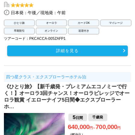
日本発：午後／現地発：午前
ひとり旅
オーロラ
カードOK
マイレージ
早期割引
オンライン
送迎付き
ツアーコード：PKCACCA-005ZAFP1
詳細を見る
四つ星クラス・エクスプローラーホテル泊
《ひとり旅》【新千歳発・プレミアムエコノミーで行
く！】オーロラ3回チャンス！オーロラビレッジでオー
ロラ観賞 イエローナイフ5日間◆エクスプローラー
ホ…
5
千歳発
日間
640,000
700,000
円～
円
（燃油込）