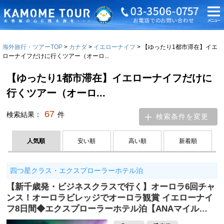
海外旅行・ツアーTOP
カナダ
イエローナイフ
【ゆったり1都市滞在】イエ
ローナイフだけに行くツアー（オーロ...
【ゆったり1都市滞在】イエローナイフだけに
行くツアー（オーロ...
67
検索結果：
件
検索条件を変更
人気順
安い順
高い順
新着順
四つ星クラス・エクスプローラーホテル泊
【新千歳発・ビジネスクラスで行く】オーロラ6回チャ
ンス！オーロラビレッジでオーロラ観賞 イエローナイ
フ8日間◆エクスプローラーホテル泊【ANAマイル…