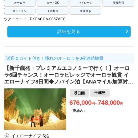
オーロラ
カードOK
マイレージ
早期割引
オンライン
子供料金
送迎付き
ツアーコード：PKCACCA-006ZAC0
詳細を見る
送迎＆ガイド付き！憧れのオーロラを3夜連続観賞
【新千歳発・プレミアムエコノミーで行く！】オーロ
ラ6回チャンス！オーロラビレッジでオーロラ観賞 イ
エローナイフ8日間◆ノバイン泊【ANAマイル加算対…
8
千歳発
日間
676,000
748,000
円～
円
（燃油込）
イエローナイフ 6泊