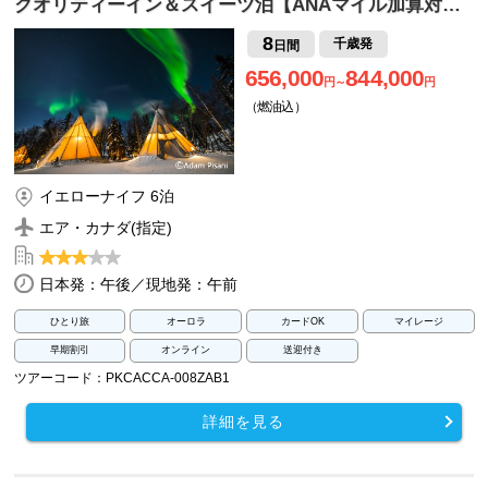
クオリティーイン＆スイーツ泊【ANAマイル加算対…
8
千歳発
日間
656,000
844,000
円～
円
（燃油込）
イエローナイフ 6泊
エア・カナダ(指定)
日本発：午後／現地発：午前
ひとり旅
オーロラ
カードOK
マイレージ
早期割引
オンライン
送迎付き
ツアーコード：PKCACCA-008ZAB1
詳細を見る