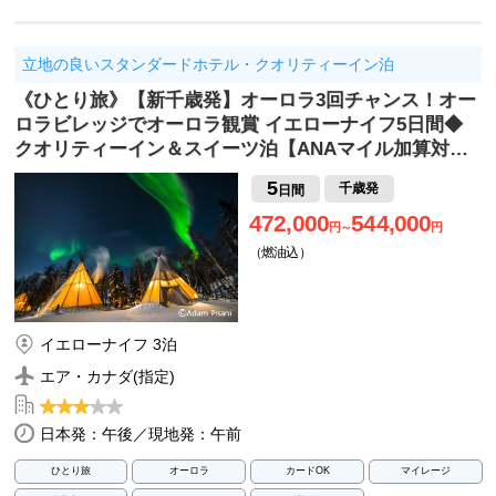
立地の良いスタンダードホテル・クオリティーイン泊
《ひとり旅》【新千歳発】オーロラ3回チャンス！オー
ロラビレッジでオーロラ観賞 イエローナイフ5日間◆
クオリティーイン＆スイーツ泊【ANAマイル加算対…
5
千歳発
日間
472,000
544,000
円～
円
（燃油込）
イエローナイフ 3泊
エア・カナダ(指定)
日本発：午後／現地発：午前
ひとり旅
オーロラ
カードOK
マイレージ