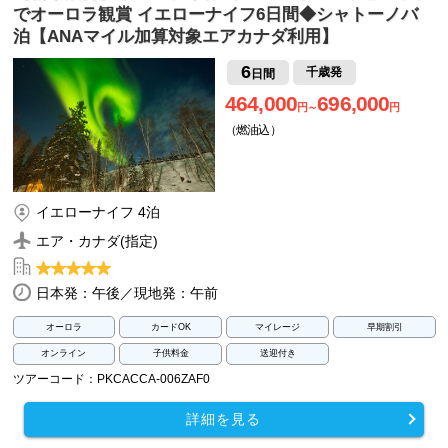
でオーロラ観賞 イエローナイフ6日間◆シャトーノバ
泊【ANAマイル加算対象エアカナダ利用】
6
千歳発
日間
464,000
696,000
円～
円
（燃油込）
イエローナイフ 4泊
エア・カナダ(指定)
日本発：午後／現地発：午前
オーロラ
カードOK
マイレージ
早期割引
オンライン
子供料金
送迎付き
ツアーコード：PKCACCA-006ZAF0
詳細を見る