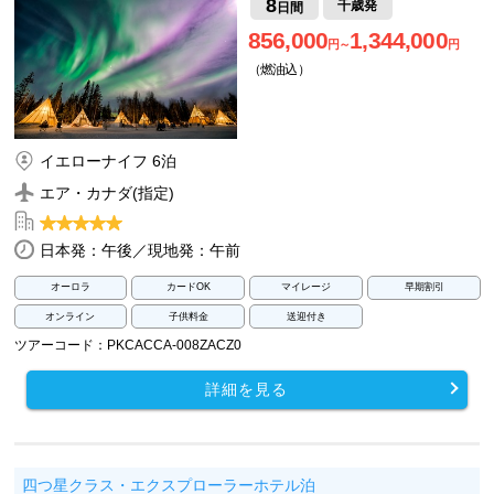
8
千歳発
日間
856,000
1,344,000
円～
円
（燃油込）
イエローナイフ 6泊
エア・カナダ(指定)
日本発：午後／現地発：午前
オーロラ
カードOK
マイレージ
早期割引
オンライン
子供料金
送迎付き
ツアーコード：PKCACCA-008ZACZ0
詳細を見る
四つ星クラス・エクスプローラーホテル泊