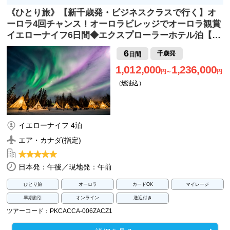
《ひとり旅》【新千歳発・ビジネスクラスで行く】オ
ーロラ4回チャンス！オーロラビレッジでオーロラ観賞
イエローナイフ6日間◆エクスプローラーホテル泊【…
6
千歳発
日間
1,012,000
1,236,000
円～
円
（燃油込）
イエローナイフ 4泊
エア・カナダ(指定)
日本発：午後／現地発：午前
ひとり旅
オーロラ
カードOK
マイレージ
早期割引
オンライン
送迎付き
ツアーコード：PKCACCA-006ZACZ1