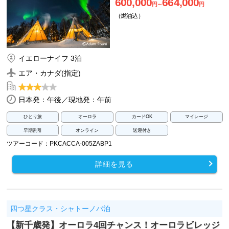
600,000
664,000
円～
円
（燃油込）
イエローナイフ 3泊
エア・カナダ(指定)
日本発：午後／現地発：午前
ひとり旅
オーロラ
カードOK
マイレージ
早期割引
オンライン
送迎付き
ツアーコード：PKCACCA-005ZABP1
詳細を見る
四つ星クラス・シャトーノバ泊
【新千歳発】オーロラ4回チャンス！オーロラビレッジ