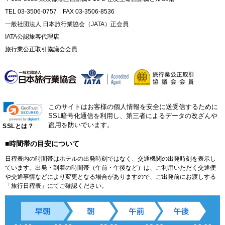
TEL 03-3506-0757 FAX 03-3506-8536
一般社団法人 日本旅行業協会（JATA）正会員
IATA公認旅客代理店
旅行業公正取引協議会会員
このサイトはお客様の個人情報を安全に送受信するために
SSL暗号化通信を利用し、第三者によるデータの改ざんや
盗用を防いでいます。
SSLとは？
■時間帯の目安について
日程表内の時間帯はホテルの出発時刻ではなく、交通機関の出発時刻を表示し
ています。出発・到着の時間帯（午前・午後など）は、ご利用いただく交通便
や交通事情などにより変更となる場合がありますので、ご出発前にお渡しする
「旅行日程表」にてご確認ください。