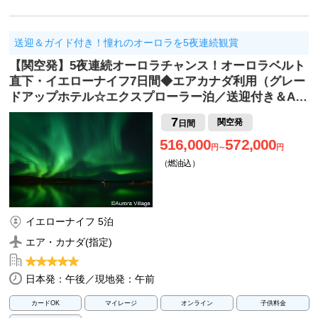
送迎＆ガイド付き！憧れのオーロラを5夜連続観賞
【関空発】5夜連続オーロラチャンス！オーロラベルト
直下・イエローナイフ7日間◆エアカナダ利用（グレー
ドアップホテル☆エクスプローラー泊／送迎付き＆A…
7
関空発
日間
516,000
572,000
円～
円
（燃油込）
イエローナイフ 5泊
エア・カナダ(指定)
日本発：午後／現地発：午前
カードOK
マイレージ
オンライン
子供料金