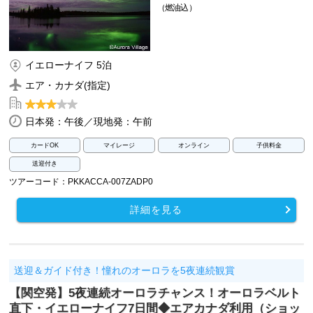
（燃油込）
イエローナイフ 5泊
エア・カナダ(指定)
日本発：午後／現地発：午前
カードOK
マイレージ
オンライン
子供料金
送迎付き
ツアーコード：PKKACCA-007ZADP0
詳細を見る
送迎＆ガイド付き！憧れのオーロラを5夜連続観賞
【関空発】5夜連続オーロラチャンス！オーロラベルト
直下・イエローナイフ7日間◆エアカナダ利用（ショッ