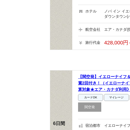
ホテル
ノバ イン イ
ダウンタウン(
航空会社
エア・カナダ(
428,000円
旅行代金
【関空発】イエローナイフ
賞2回付き！（イエローナイ
算対象★エア・カナダ利用
カードOK
マイレージ
関空発
6日間
宿泊都市
イエローナイフ