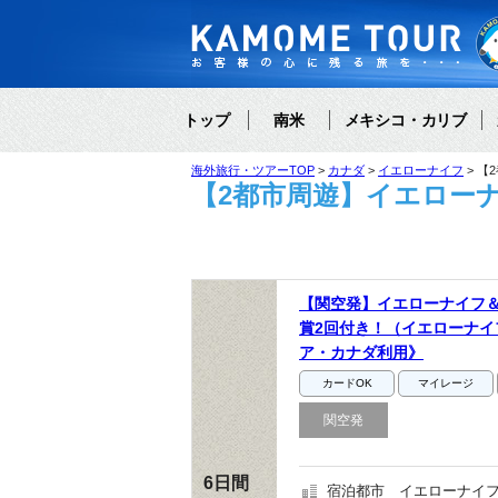
トップ
南米
メキシコ・カリブ
海外旅行・ツアーTOP
カナダ
イエローナイフ
【
【2都市周遊】イエローナ
【関空発】イエローナイフ
賞2回付き！（イエローナイ
ア・カナダ利用》
カードOK
マイレージ
関空発
6日間
宿泊都市
イエローナイフ