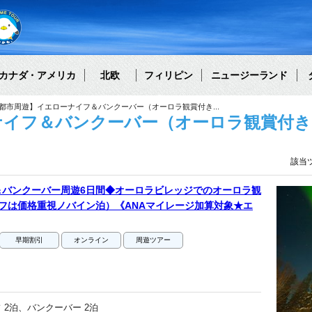
カナダ・アメリカ
北欧
フィリピン
ニュージーランド
2都市周遊】イエローナイフ＆バンクーバー（オーロラ観賞付き...
イフ＆バンクーバー（オーロラ観賞付き）
該当
＆バンクーバー周遊6日間◆オーロラビレッジでのオーロラ観
フは価格重視ノバイン泊）《ANAマイレージ加算対象★エ
早期割引
オンライン
周遊ツアー
 2泊、バンクーバー 2泊