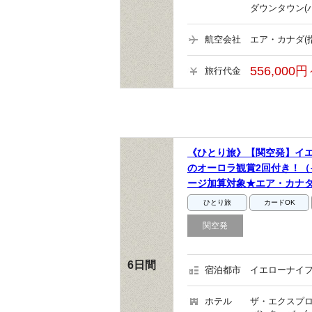
ダウンタウン(
航空会社
エア・カナダ(
556,000円
旅行代金
《ひとり旅》【関空発】イ
のオーロラ観賞2回付き！（
ージ加算対象★エア・カナ
ひとり旅
カードOK
関空発
6日間
宿泊都市
イエローナイフ
ホテル
ザ・エクスプロ