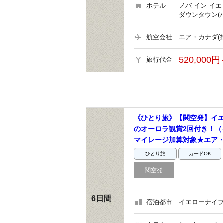
ホテル
ノバ イン イ
ダウンタウン(
航空会社
エア・カナダ(
520,000円
旅行代金
《ひとり旅》【関空発】イ
のオーロラ観賞2回付き！（
マイレージ加算対象★エア
ひとり旅
カードOK
関空発
6日間
宿泊都市
イエローナイフ