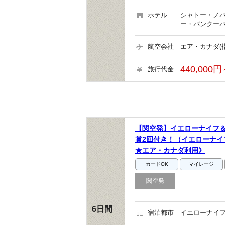
ホテル
シャトー・ノバ
ー・バンクーバ
航空会社
エア・カナダ(
440,000円
旅行代金
【関空発】イエローナイフ
賞2回付き！（イエローナイ
★エア・カナダ利用》
カードOK
マイレージ
関空発
6日間
宿泊都市
イエローナイフ