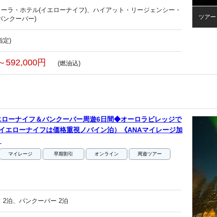
ーラ・ホテル(イエローナイフ)、ハイアット・リージェンシー・
ツアー
バンクーバー)
指定)
～592,000円
(燃油込)
エローナイフ＆バンクーバー周遊6日間◆オーロラビレッジで
イエローナイフは価格重視ノバイン泊）《ANAマイレージ加
》
マイレージ
早期割引
オンライン
周遊ツアー
 2泊、バンクーバー 2泊