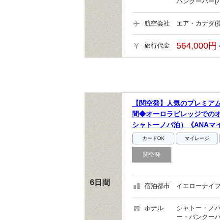
バンクーバー(
航空会社
エア・カナダ(
564,000円
旅行代金
【関空発】人気のプレミア
間◆オーロラビレッジでの
シャトーノバ泊）《ANAマ
カードOK
マイレージ
関空発
6日間
宿泊都市
イエローナイフ
ホテル
シャトー・ノバ
ー・バンクーバ