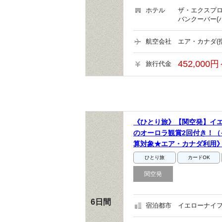
ホテル
ザ・エクスプロ
バンクーバー(
航空会社
エア・カナダ(
452,000円
旅行代金
《ひとり旅》【関空発】イ
のオーロラ観賞2回付き！（
算対象★エア・カナダ利用
ひとり旅
カードOK
関空発
6日間
宿泊都市
イエローナイフ