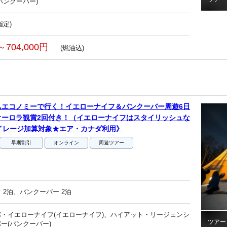
バンクーバー)
指定)
～704,000円
(燃油込)
ムエコノミーで行く！イエローナイフ＆バンクーバー周遊6日
オーロラ観賞2回付き！（イエローナイフはスタイリッシュな
イレージ加算対象★エア・カナダ利用》
早期割引
オンライン
周遊ツアー
 2泊、バンクーバー 2泊
・イエローナイフ(イエローナイフ)、ハイアット・リージェンシ
ツアー
ー(バンクーバー)