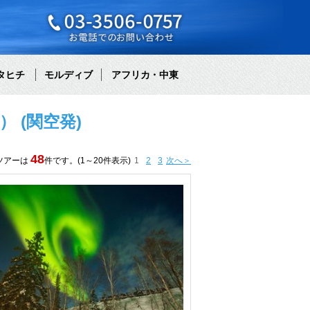
タヒチ
モルディブ
アフリカ・中東
 (関空発)
48
ツアーは
件です。(1～20件表示)
1
2
3
次へ＞