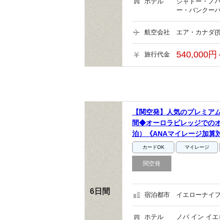
ホテル
シャトー・ノバ
ー・バンクーバ
航空会社
エア・カナダ(
540,000円
旅行代金
【関空発】人気のプレミア
間◆オーロラビレッジでの
泊）《ANAマイレージ加算
カードOK
マイレージ
関空発
6日間
宿泊都市
イエローナイフ
ホテル
ノバ イン イ