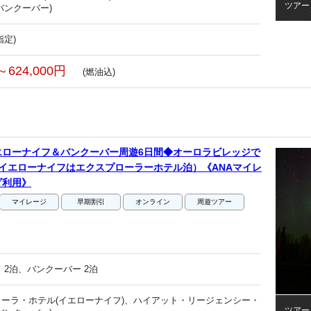
ツアー
バンクーバー)
指定)
～624,000円
(燃油込)
エローナイフ＆バンクーバー周遊6日間◆オーロラビレッジで
イエローナイフはエクスプローラーホテル泊）《ANAマイレ
ダ利用》
マイレージ
早期割引
オンライン
周遊ツアー
 2泊、バンクーバー 2泊
ーラ・ホテル(イエローナイフ)、ハイアット・リージェンシー・
ツアー