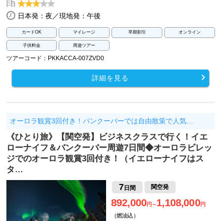
日本発：夜／現地発：午後
カードOK
マイレージ
早期割引
オンライン
子供料金
周遊ツアー
ツアーコード：PKKACCA-007ZVD0
詳細を見る
オーロラ観賞3回付き！バンクーバーでは自由散策で人気…
《ひとり旅》【関空発】ビジネスクラスで行く！イエ
ローナイフ＆バンクーバー周遊7日間◆オーロラビレッ
ジでのオーロラ観賞3回付き！（イエローナイフはス
タ…
7
関空発
日間
892,000
1,108,000
円～
円
（燃油込）