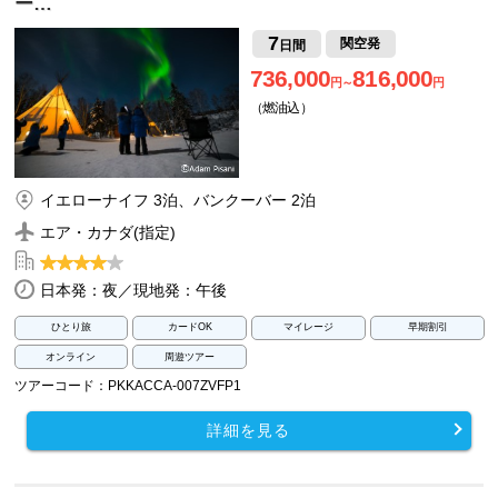
ー…
7
関空発
日間
736,000
816,000
円～
円
（燃油込）
イエローナイフ 3泊、バンクーバー 2泊
エア・カナダ(指定)
日本発：夜／現地発：午後
ひとり旅
カードOK
マイレージ
早期割引
オンライン
周遊ツアー
ツアーコード：PKKACCA-007ZVFP1
詳細を見る