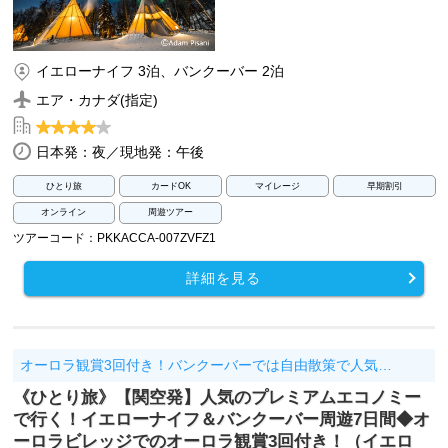
イエローナイフ 3泊、バンクーバー 2泊
エア・カナダ(指定)
日本発：夜／現地発：午後
ひとり旅
カードOK
マイレージ
早期割引
オンライン
周遊ツアー
ツアーコード：PKKACCA-007ZVFZ1
詳細を見る
オーロラ観賞3回付き！バンクーバーでは自由散策で人気…
《ひとり旅》【関空発】人気のプレミアムエコノミー
で行く！イエローナイフ＆バンクーバー周遊7日間◆オ
ーロラビレッジでのオーロラ観賞3回付き！（イエロ