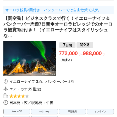
オーロラ観賞3回付き！バンクーバーでは自由散策で人気…
【関空発】ビジネスクラスで行く！イエローナイフ＆
バンクーバー周遊7日間◆オーロラビレッジでのオーロ
ラ観賞3回付き！（イエローナイフはスタイリッシュ
な…
7
関空発
日間
772,000
988,000
円～
円
（燃油込）
イエローナイフ 3泊、バンクーバー 2泊
エア・カナダ(指定)
日本発：夜／現地発：午後
カードOK
マイレージ
早期割引
オンライン