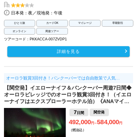
日本発：夜／現地発：午後
ひとり旅
カードOK
マイレージ
早期割引
オンライン
周遊ツアー
ツアーコード：PKKACCA-007ZVDP1
詳細を見る
オーロラ観賞3回付き！バンクーバーでは自由散策で人気…
【関空発】イエローナイフ＆バンクーバー周遊7日間◆
オーロラビレッジでのオーロラ観賞3回付き！（イエロ
ーナイフはエクスプローラーホテル泊）《ANAマイ…
7
関空発
日間
492,000
584,000
円～
円
（燃油込）