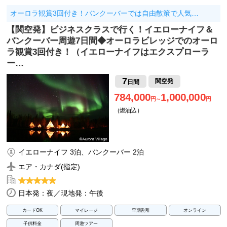
オーロラ観賞3回付き！バンクーバーでは自由散策で人気…
【関空発】ビジネスクラスで行く！イエローナイフ＆
バンクーバー周遊7日間◆オーロラビレッジでのオーロ
ラ観賞3回付き！（イエローナイフはエクスプローラ
ー…
7
関空発
日間
784,000
1,000,000
円～
円
（燃油込）
イエローナイフ 3泊、バンクーバー 2泊
エア・カナダ(指定)
日本発：夜／現地発：午後
カードOK
マイレージ
早期割引
オンライン
子供料金
周遊ツアー