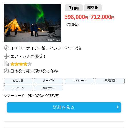
7
関空発
日間
596,000
712,000
円～
円
（燃油込）
イエローナイフ 3泊、バンクーバー 2泊
エア・カナダ(指定)
日本発：夜／現地発：午後
ひとり旅
カードOK
マイレージ
早期割引
オンライン
周遊ツアー
ツアーコード：PKKACCA-007ZVF1
詳細を見る