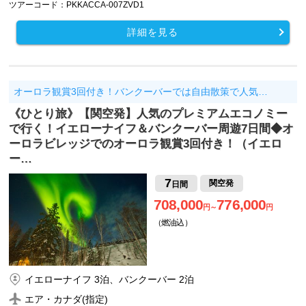
ツアーコード：PKKACCA-007ZVD1
詳細を見る
オーロラ観賞3回付き！バンクーバーでは自由散策で人気…
《ひとり旅》【関空発】人気のプレミアムエコノミー
で行く！イエローナイフ＆バンクーバー周遊7日間◆オ
ーロラビレッジでのオーロラ観賞3回付き！（イエロ
ー…
7
関空発
日間
708,000
776,000
円～
円
（燃油込）
イエローナイフ 3泊、バンクーバー 2泊
エア・カナダ(指定)