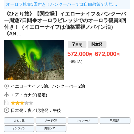
オーロラ観賞3回付き！バンクーバーでは自由散策で人気…
《ひとり旅》【関空発】イエローナイフ＆バンクーバ
ー周遊7日間◆オーロラビレッジでのオーロラ観賞3回
付き！（イエローナイフは価格重視ノバイン泊）
《AN…
7
関空発
日間
572,000
672,000
円～
円
（燃油込）
イエローナイフ 3泊、バンクーバー 2泊
エア・カナダ(指定)
日本発：夜／現地発：午後
ひとり旅
カードOK
マイレージ
早期割引
オンライン
周遊ツアー