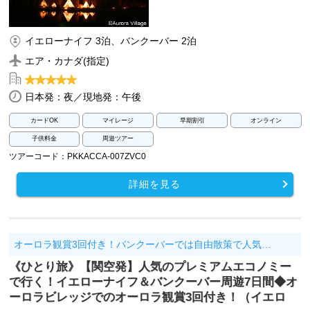
イエローナイフ 3泊、バンクーバー 2泊
エア・カナダ(指定)
日本発：夜／現地発：午後
カードOK
マイレージ
早期割引
オンライン
子供料金
周遊ツアー
ツアーコード：PKKACCA-007ZVC0
詳細を見る
オーロラ観賞3回付き！バンクーバーでは自由散策で人気…
《ひとり旅》【関空発】人気のプレミアムエコノミー
で行く！イエローナイフ＆バンクーバー周遊7日間◆オ
ーロラビレッジでのオーロラ観賞3回付き！（イエロ