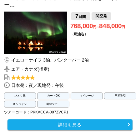
ー…
7
関空発
日間
768,000
848,000
円～
円
（燃油込）
イエローナイフ 3泊、バンクーバー 2泊
エア・カナダ(指定)
日本発：夜／現地発：午後
ひとり旅
カードOK
マイレージ
早期割引
オンライン
周遊ツアー
ツアーコード：PKKACCA-007ZVCP1
詳細を見る