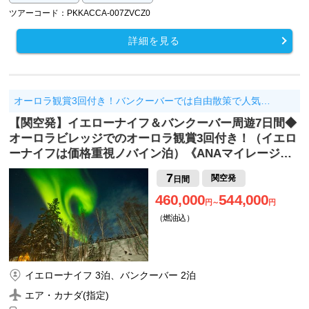
ツアーコード：PKKACCA-007ZVCZ0
詳細を見る
オーロラ観賞3回付き！バンクーバーでは自由散策で人気…
【関空発】イエローナイフ＆バンクーバー周遊7日間◆
オーロラビレッジでのオーロラ観賞3回付き！（イエロ
ーナイフは価格重視ノバイン泊）《ANAマイレージ…
7
関空発
日間
460,000
544,000
円～
円
（燃油込）
イエローナイフ 3泊、バンクーバー 2泊
エア・カナダ(指定)