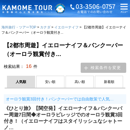
海外旅行・ツアーTOP
カナダ
イエローナイフ
【2都市周遊】イエローナイ
フ＆バンクーバー（オーロラ観賞付き...
【2都市周遊】イエローナイフ＆バンクーバー
（オーロラ観賞付き...
16
検索結果：
件
検索条件を変更
人気順
安い順
高い順
新着順
オーロラ観賞3回付き！バンクーバーでは自由散策で人気…
《ひとり旅》【関空発】イエローナイフ＆バンクーバ
ー周遊7日間◆オーロラビレッジでのオーロラ観賞3回
付き！（イエローナイフはスタイリッシュなシャトー
ノ…