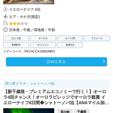
イエローナイフ 4泊
エア・カナダ(指定)
日本発：午後／現地発：午前
ひとり旅
オーロラ
カードOK
マイレージ
早期割引
オンライン
送迎付き
ツアーコード：PKCACCA-006ZABP1
詳細を見る
四つ星クラス・シャトーノバ泊
【新千歳発・プレミアムエコノミーで行く！】オーロ
ラ4回チャンス！オーロラビレッジでオーロラ観賞 イ
エローナイフ6日間◆シャトーノバ泊【ANAマイル加…
6
千歳発
日間