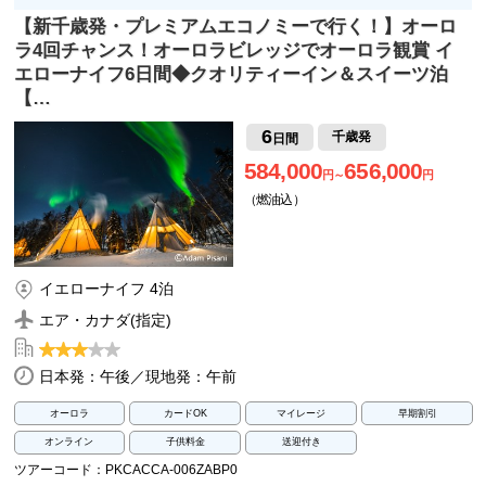
【新千歳発・プレミアムエコノミーで行く！】オーロ
ラ4回チャンス！オーロラビレッジでオーロラ観賞 イ
エローナイフ6日間◆クオリティーイン＆スイーツ泊
【…
6
千歳発
日間
584,000
656,000
円～
円
（燃油込）
イエローナイフ 4泊
エア・カナダ(指定)
日本発：午後／現地発：午前
オーロラ
カードOK
マイレージ
早期割引
オンライン
子供料金
送迎付き
ツアーコード：PKCACCA-006ZABP0