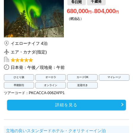
6
千歳発
日間
680,000
804,000
円～
円
（燃油込）
イエローナイフ 4泊
エア・カナダ(指定)
日本発：午後／現地発：午前
ひとり旅
オーロラ
カードOK
マイレージ
早期割引
オンライン
送迎付き
ツアーコード：PKCACCA-006ZAFP1
詳細を見る
立地の良いスタンダードホテル・クオリティーイン泊