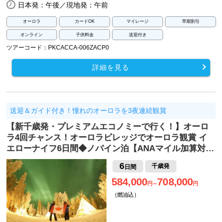
日本発：午後／現地発：午前
オーロラ
カードOK
マイレージ
早期割引
オンライン
子供料金
送迎付き
ツアーコード：PKCACCA-006ZACP0
詳細を見る
送迎＆ガイド付き！憧れのオーロラを3夜連続観賞
【新千歳発・プレミアムエコノミーで行く！】オーロ
ラ4回チャンス！オーロラビレッジでオーロラ観賞 イ
エローナイフ6日間◆ノバイン泊【ANAマイル加算対…
6
千歳発
日間
584,000
708,000
円～
円
（燃油込）