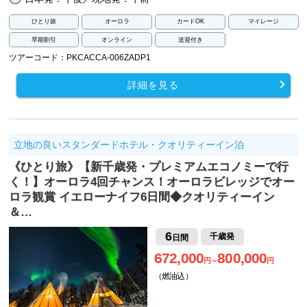
ひとり旅
オーロラ
カードOK
マイレージ
早期割引
オンライン
送迎付き
ツアーコード：PKCACCA-006ZADP1
詳細を見る
立地の良いスタンダードホテル・クオリティーイン泊
《ひとり旅》【新千歳発・プレミアムエコノミーで行
く！】オーロラ4回チャンス！オーロラビレッジでオー
ロラ観賞 イエローナイフ6日間◆クオリティーイン
＆…
6
千歳発
日間
672,000
800,000
円～
円
（燃油込）