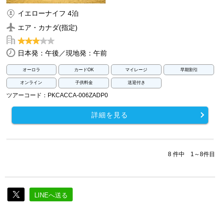
イエローナイフ 4泊
エア・カナダ(指定)
日本発：午後／現地発：午前
オーロラ
カードOK
マイレージ
早期割引
オンライン
子供料金
送迎付き
ツアーコード：PKCACCA-006ZADP0
詳細を見る
8 件中 1～8件目
LINEへ送る