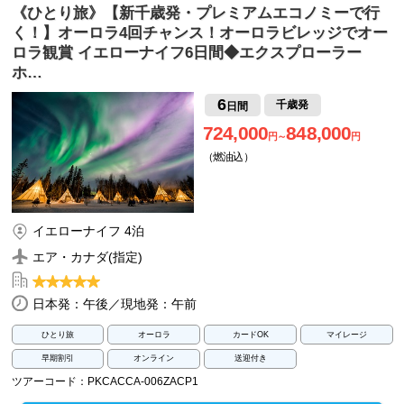
《ひとり旅》【新千歳発・プレミアムエコノミーで行
く！】オーロラ4回チャンス！オーロラビレッジでオー
ロラ観賞 イエローナイフ6日間◆エクスプローラー
ホ…
6
千歳発
日間
724,000
848,000
円～
円
（燃油込）
イエローナイフ 4泊
エア・カナダ(指定)
日本発：午後／現地発：午前
ひとり旅
オーロラ
カードOK
マイレージ
早期割引
オンライン
送迎付き
ツアーコード：PKCACCA-006ZACP1