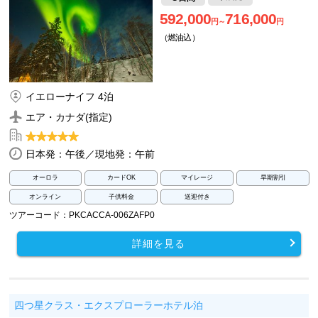
592,000
716,000
円～
円
（燃油込）
イエローナイフ 4泊
エア・カナダ(指定)
日本発：午後／現地発：午前
オーロラ
カードOK
マイレージ
早期割引
オンライン
子供料金
送迎付き
ツアーコード：PKCACCA-006ZAFP0
詳細を見る
四つ星クラス・エクスプローラーホテル泊