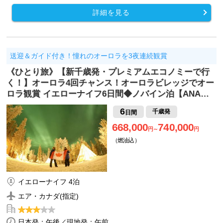
詳細を見る
送迎＆ガイド付き！憧れのオーロラを3夜連続観賞
《ひとり旅》【新千歳発・プレミアムエコノミーで行
く！】オーロラ4回チャンス！オーロラビレッジでオー
ロラ観賞 イエローナイフ6日間◆ノバイン泊【ANA…
6
千歳発
日間
668,000
740,000
円～
円
（燃油込）
イエローナイフ 4泊
エア・カナダ(指定)
日本発：午後／現地発：午前