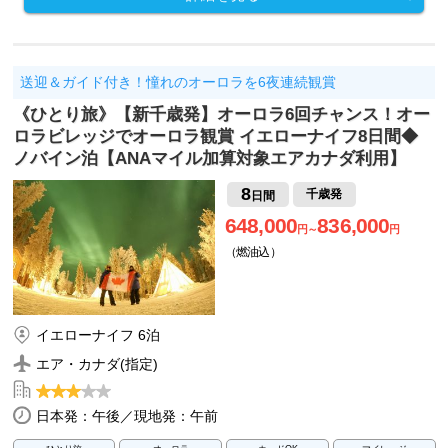
送迎＆ガイド付き！憧れのオーロラを6夜連続観賞
《ひとり旅》【新千歳発】オーロラ6回チャンス！オー
ロラビレッジでオーロラ観賞 イエローナイフ8日間◆
ノバイン泊【ANAマイル加算対象エアカナダ利用】
8
千歳発
日間
648,000
836,000
円～
円
（燃油込）
イエローナイフ 6泊
エア・カナダ(指定)
日本発：午後／現地発：午前