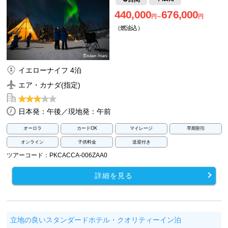
440,000
676,000
円～
円
（燃油込）
イエローナイフ 4泊
エア・カナダ(指定)
日本発：午後／現地発：午前
オーロラ
カードOK
マイレージ
早期割引
オンライン
子供料金
送迎付き
ツアーコード：PKCACCA-006ZAA0
詳細を見る
立地の良いスタンダードホテル・クオリティーイン泊