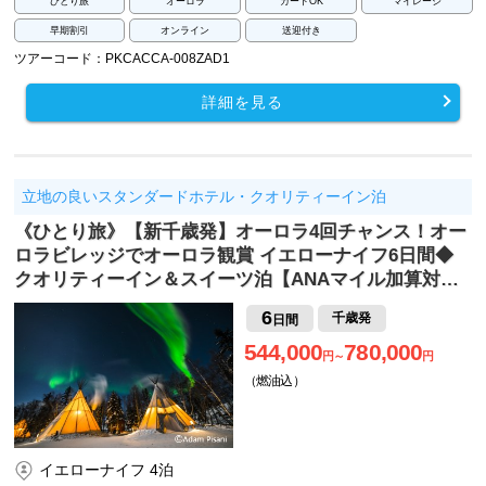
ひとり旅
オーロラ
カードOK
マイレージ
早期割引
オンライン
送迎付き
ツアーコード：PKCACCA-008ZAD1
詳細を見る
立地の良いスタンダードホテル・クオリティーイン泊
《ひとり旅》【新千歳発】オーロラ4回チャンス！オー
ロラビレッジでオーロラ観賞 イエローナイフ6日間◆
クオリティーイン＆スイーツ泊【ANAマイル加算対…
6
千歳発
日間
544,000
780,000
円～
円
（燃油込）
イエローナイフ 4泊