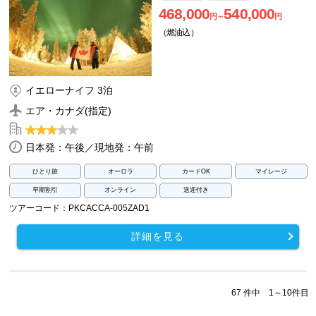
468,000
540,000
円～
円
（燃油込）
イエローナイフ 3泊
エア・カナダ(指定)
日本発：午後／現地発：午前
ひとり旅
オーロラ
カードOK
マイレージ
早期割引
オンライン
送迎付き
ツアーコード：PKCACCA-005ZAD1
詳細を見る
67 件中 1～10件目