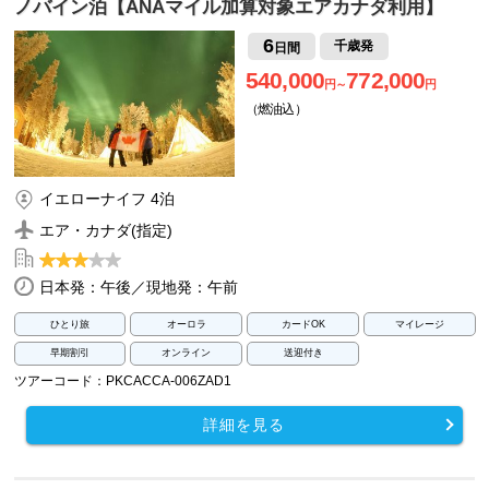
ノバイン泊【ANAマイル加算対象エアカナダ利用】
6
千歳発
日間
540,000
772,000
円～
円
（燃油込）
イエローナイフ 4泊
エア・カナダ(指定)
日本発：午後／現地発：午前
ひとり旅
オーロラ
カードOK
マイレージ
早期割引
オンライン
送迎付き
ツアーコード：PKCACCA-006ZAD1
詳細を見る