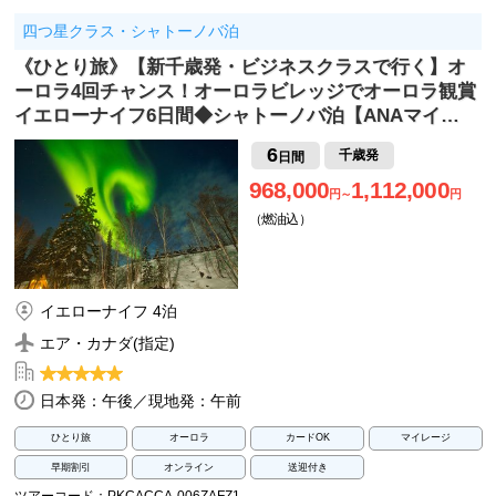
四つ星クラス・シャトーノバ泊
《ひとり旅》【新千歳発・ビジネスクラスで行く】オ
ーロラ4回チャンス！オーロラビレッジでオーロラ観賞
イエローナイフ6日間◆シャトーノバ泊【ANAマイ…
6
千歳発
日間
968,000
1,112,000
円～
円
（燃油込）
イエローナイフ 4泊
エア・カナダ(指定)
日本発：午後／現地発：午前
ひとり旅
オーロラ
カードOK
マイレージ
早期割引
オンライン
送迎付き
ツアーコード：PKCACCA-006ZAFZ1