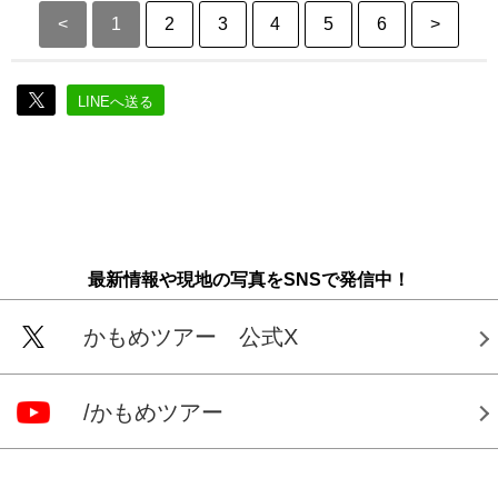
<
1
2
3
4
5
6
>
LINEへ送る
最新情報や現地の写真をSNSで発信中！
かもめツアー 公式X
/かもめツアー