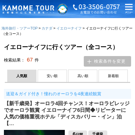
海外旅行・ツアーTOP
カナダ
イエローナイフ
イエローナイフに行くツアー
（全コース）
イエローナイフに行くツアー（全コース）
67
検索結果：
件
検索条件を変更
人気順
安い順
高い順
新着順
送迎＆ガイド付き！憧れのオーロラを4夜連続観賞
【新千歳発】オーロラ4回チャンス！オーロラビレッジ
でオーロラ観賞 イエローナイフ6日間◆リピーターに
人気の価格重視ホテル「ディスカバリー・イン」泊
【…
6
千歳発
日間