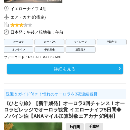
イエローナイフ 4泊
エア・カナダ(指定)
日本発：午後／現地発：午前
オーロラ
カードOK
マイレージ
早期割引
オンライン
子供料金
送迎付き
ツアーコード：PKCACCA-006ZAB0
詳細を見る
送迎＆ガイド付き！憧れのオーロラを3夜連続観賞
《ひとり旅》【新千歳発】オーロラ3回チャンス！オー
ロラビレッジでオーロラ観賞 イエローナイフ5日間◆
ノバイン泊【ANAマイル加算対象エアカナダ利用】
5
千歳発
日間