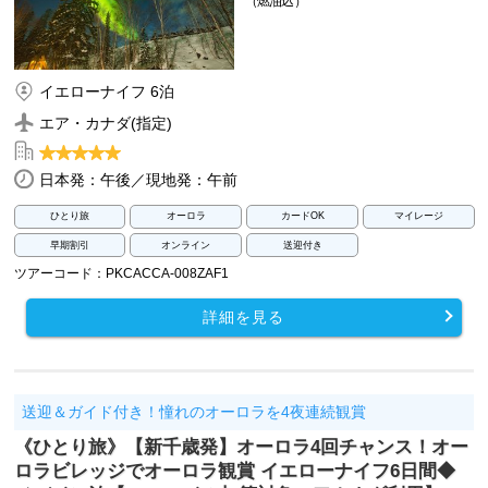
（燃油込）
イエローナイフ 6泊
エア・カナダ(指定)
日本発：午後／現地発：午前
ひとり旅
オーロラ
カードOK
マイレージ
早期割引
オンライン
送迎付き
ツアーコード：PKCACCA-008ZAF1
詳細を見る
送迎＆ガイド付き！憧れのオーロラを4夜連続観賞
《ひとり旅》【新千歳発】オーロラ4回チャンス！オー
ロラビレッジでオーロラ観賞 イエローナイフ6日間◆