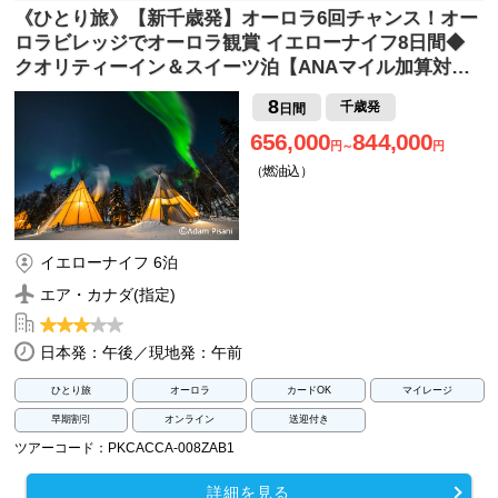
《ひとり旅》【新千歳発】オーロラ6回チャンス！オー
ロラビレッジでオーロラ観賞 イエローナイフ8日間◆
クオリティーイン＆スイーツ泊【ANAマイル加算対…
8
千歳発
日間
656,000
844,000
円～
円
（燃油込）
イエローナイフ 6泊
エア・カナダ(指定)
日本発：午後／現地発：午前
ひとり旅
オーロラ
カードOK
マイレージ
早期割引
オンライン
送迎付き
ツアーコード：PKCACCA-008ZAB1
詳細を見る