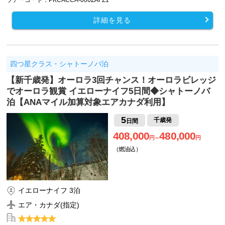
詳細を見る
四つ星クラス・シャトーノバ泊
【新千歳発】オーロラ3回チャンス！オーロラビレッジ
でオーロラ観賞 イエローナイフ5日間◆シャトーノバ
泊【ANAマイル加算対象エアカナダ利用】
5
千歳発
日間
408,000
480,000
円～
円
（燃油込）
イエローナイフ 3泊
エア・カナダ(指定)