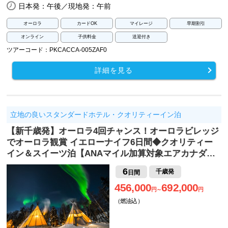
日本発：午後／現地発：午前
オーロラ
カードOK
マイレージ
早期割引
オンライン
子供料金
送迎付き
ツアーコード：PKCACCA-005ZAF0
詳細を見る
立地の良いスタンダードホテル・クオリティーイン泊
【新千歳発】オーロラ4回チャンス！オーロラビレッジ
でオーロラ観賞 イエローナイフ6日間◆クオリティー
イン＆スイーツ泊【ANAマイル加算対象エアカナダ…
6
千歳発
日間
456,000
692,000
円～
円
（燃油込）