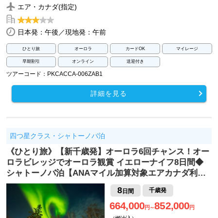
エア・カナダ(指定)
日本発：午後／現地発：午前
ひとり旅
オーロラ
カードOK
マイレージ
早期割引
オンライン
送迎付き
ツアーコード：PKCACCA-006ZAB1
詳細を見る
四つ星クラス・シャトーノバ泊
《ひとり旅》【新千歳発】オーロラ6回チャンス！オー
ロラビレッジでオーロラ観賞 イエローナイフ8日間◆
シャトーノバ泊【ANAマイル加算対象エアカナダ利…
8
千歳発
日間
664,000
852,000
円～
円