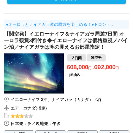
●オーロラとナイアガラ滝の両方を楽しめる！●トロント…
【関空発】イエローナイフ＆ナイアガラ周遊7日間 オ
ーロラ観賞3回付き◆イエローナイフは価格重視ノバイ
ン泊／ナイアガラは滝の見えるお部屋指定！
7
関空発
日間
608,000
692,000
円～
円
（燃油込）
イエローナイフ 3泊、ナイアガラ（カナダ） 2泊
エア・カナダ(指定)
日本発：夜／現地発：午後