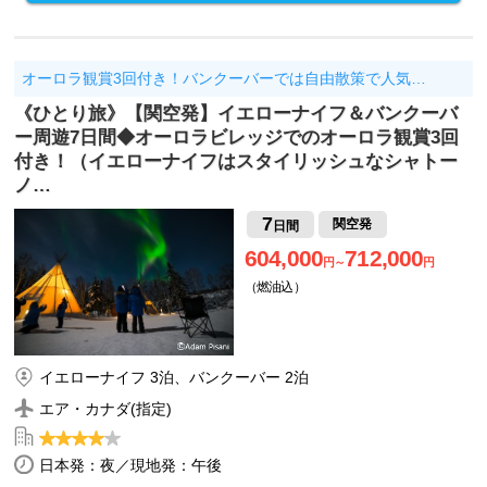
オーロラ観賞3回付き！バンクーバーでは自由散策で人気…
《ひとり旅》【関空発】イエローナイフ＆バンクーバ
ー周遊7日間◆オーロラビレッジでのオーロラ観賞3回
付き！（イエローナイフはスタイリッシュなシャトー
ノ…
7
関空発
日間
604,000
712,000
円～
円
（燃油込）
イエローナイフ 3泊、バンクーバー 2泊
エア・カナダ(指定)
日本発：夜／現地発：午後