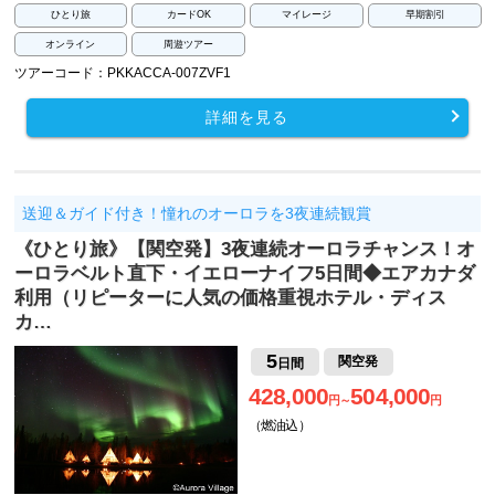
ひとり旅
カードOK
マイレージ
早期割引
オンライン
周遊ツアー
ツアーコード：PKKACCA-007ZVF1
詳細を見る
送迎＆ガイド付き！憧れのオーロラを3夜連続観賞
《ひとり旅》【関空発】3夜連続オーロラチャンス！オ
ーロラベルト直下・イエローナイフ5日間◆エアカナダ
利用（リピーターに人気の価格重視ホテル・ディス
カ…
5
関空発
日間
428,000
504,000
円～
円
（燃油込）