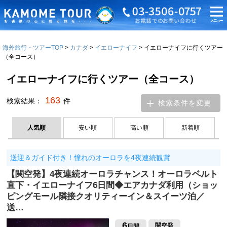
海外旅行・ツアーTOP
カナダ
イエローナイフ
イエローナイフに行くツアー
（全コース）
イエローナイフに行くツアー（全コース）
163
検索結果：
件
検索条件を変更
人気順
安い順
高い順
新着順
送迎＆ガイド付き！憧れのオーロラを4夜連続観賞
【関空発】4夜連続オーロラチャンス！オーロラベルト
直下・イエローナイフ6日間◆エアカナダ利用（ショッ
ピングモール隣接クオリティーイン＆スイーツ泊／
送…
6
関空発
日間