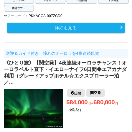
カードOK
マイレージ
早期割引
子供料金
周遊ツアー
ツアーコード：PKKACCA-007ZGD0
詳細を見る
送迎＆ガイド付き！憧れのオーロラを4夜連続観賞
《ひとり旅》【関空発】4夜連続オーロラチャンス！オ
ーロラベルト直下・イエローナイフ6日間◆エアカナダ
利用（グレードアップホテル☆エクスプローラー泊
／…
6
関空発
日間
584,000
680,000
円～
円
（燃油込）