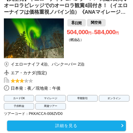
オーロラビレッジでのオーロラ観賞4回付き！（イエロ
ーナイフは価格重視ノバイン泊）《ANAマイレージ…
8
関空発
日間
504,000
584,000
円～
円
（燃油込）
イエローナイフ 4泊、バンクーバー 2泊
エア・カナダ(指定)
日本発：夜／現地発：午後
カードOK
マイレージ
早期割引
オンライン
子供料金
周遊ツアー
ツアーコード：PKKACCA-008ZVD0
詳細を見る