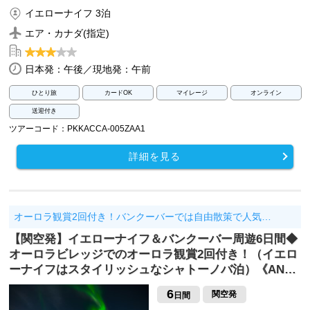
イエローナイフ 3泊
エア・カナダ(指定)
日本発：午後／現地発：午前
ひとり旅
カードOK
マイレージ
オンライン
送迎付き
ツアーコード：PKKACCA-005ZAA1
詳細を見る
オーロラ観賞2回付き！バンクーバーでは自由散策で人気…
【関空発】イエローナイフ＆バンクーバー周遊6日間◆
オーロラビレッジでのオーロラ観賞2回付き！（イエロ
ーナイフはスタイリッシュなシャトーノバ泊）《AN…
6
関空発
日間