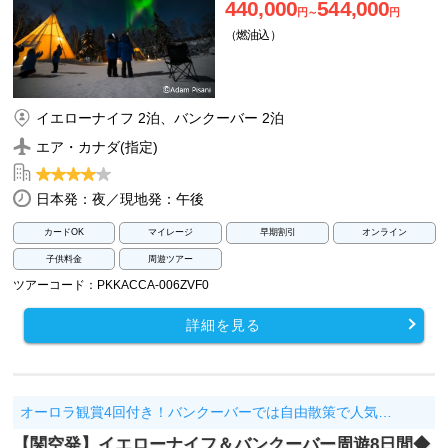
440,000
544,000
円～
円
（燃油込）
イエローナイフ 2泊、バンクーバー 2泊
エア・カナダ(指定)
日本発：夜／現地発：午後
カードOK
マイレージ
早期割引
オンライン
子供料金
周遊ツアー
ツアーコード：PKKACCA-006ZVF0
詳細を見る
オーロラ観賞4回付き！バンクーバーでは自由散策で人気…
【関空発】イエローナイフ＆バンクーバー周遊8日間◆