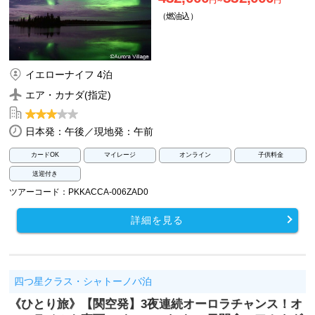
円～
円
（燃油込）
イエローナイフ 4泊
エア・カナダ(指定)
日本発：午後／現地発：午前
カードOK
マイレージ
オンライン
子供料金
送迎付き
ツアーコード：PKKACCA-006ZAD0
詳細を見る
四つ星クラス・シャトーノバ泊
《ひとり旅》【関空発】3夜連続オーロラチャンス！オ