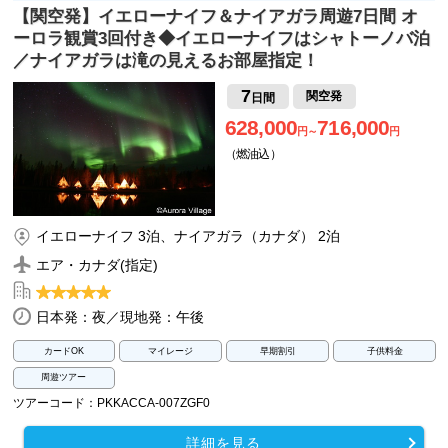
【関空発】イエローナイフ＆ナイアガラ周遊7日間 オ
ーロラ観賞3回付き◆イエローナイフはシャトーノバ泊
／ナイアガラは滝の見えるお部屋指定！
7
関空発
日間
628,000
716,000
円～
円
（燃油込）
イエローナイフ 3泊、ナイアガラ（カナダ） 2泊
エア・カナダ(指定)
日本発：夜／現地発：午後
カードOK
マイレージ
早期割引
子供料金
周遊ツアー
ツアーコード：PKKACCA-007ZGF0
詳細を見る