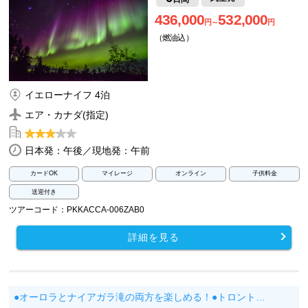
436,000
532,000
円～
円
（燃油込）
イエローナイフ 4泊
エア・カナダ(指定)
日本発：午後／現地発：午前
カードOK
マイレージ
オンライン
子供料金
送迎付き
ツアーコード：PKKACCA-006ZAB0
詳細を見る
●オーロラとナイアガラ滝の両方を楽しめる！●トロント…