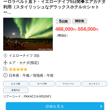
ーロラベルト直下・イエローナイフ5日間◆エアカナダ
利用（スタイリッシュなデラックスホテル☆シャト
ー…
5
関空発
日間
488,000
556,000
円～
円
（燃油込）
イエローナイフ 3泊
エア・カナダ(指定)
日本発：午後／現地発：午前
ひとり旅
カードOK
マイレージ
オンライン
送迎付き
ツアーコード：PKKACCA-005ZAF1
詳細を見る