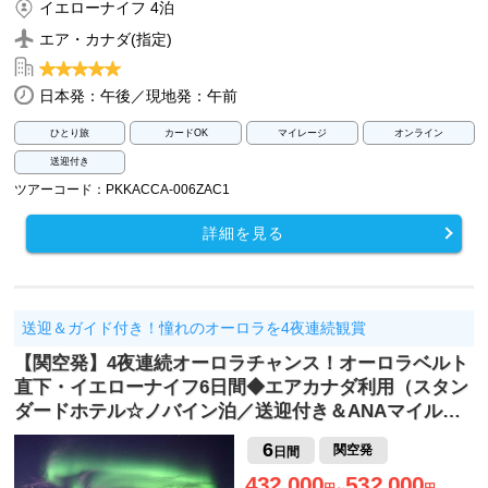
イエローナイフ 4泊
エア・カナダ(指定)
日本発：午後／現地発：午前
ひとり旅
カードOK
マイレージ
オンライン
送迎付き
ツアーコード：PKKACCA-006ZAC1
詳細を見る
送迎＆ガイド付き！憧れのオーロラを4夜連続観賞
【関空発】4夜連続オーロラチャンス！オーロラベルト
直下・イエローナイフ6日間◆エアカナダ利用（スタン
ダードホテル☆ノバイン泊／送迎付き＆ANAマイル…
6
関空発
日間
432,000
532,000