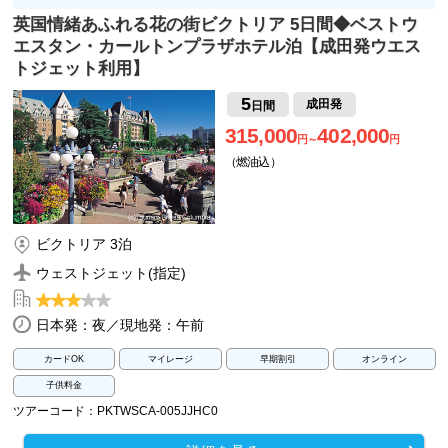
英国情緒あふれる花の街ビクトリア 5日間◆ベストウ
エスタン・カールトンプラザホテル泊【成田発ウエス
トジェット利用】
5
成田発
日間
315,000
402,000
円～
円
（燃油込）
ビクトリア 3泊
ウェストジェット(指定)
日本発：夜／現地発：午前
カードOK
マイレージ
早期割引
オンライン
子供料金
ツアーコード：PKTWSCA-005JJHC0