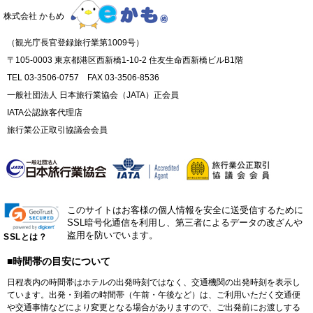
株式会社 かもめ
（観光庁長官登録旅行業第1009号）
〒105-0003 東京都港区西新橋1-10-2 住友生命西新橋ビルB1階
TEL 03-3506-0757 FAX 03-3506-8536
一般社団法人 日本旅行業協会（JATA）正会員
IATA公認旅客代理店
旅行業公正取引協議会会員
このサイトはお客様の個人情報を安全に送受信するために
SSL暗号化通信を利用し、第三者によるデータの改ざんや
盗用を防いでいます。
SSLとは？
■時間帯の目安について
日程表内の時間帯はホテルの出発時刻ではなく、交通機関の出発時刻を表示し
ています。出発・到着の時間帯（午前・午後など）は、ご利用いただく交通便
や交通事情などにより変更となる場合がありますので、ご出発前にお渡しする