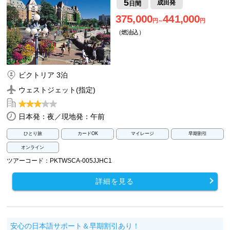
5
成田発
日間
375,000
441,000
円～
円
（燃油込）
ビクトリア 3泊
ウェストジェット(指定)
日本発：夜／現地発：午前
ひとり旅
カードOK
マイレージ
早期割引
オンライン
ツアーコード：PKTWSCA-005JJHC1
詳細を見る
安心の日本語サポート＆早期割引あり！