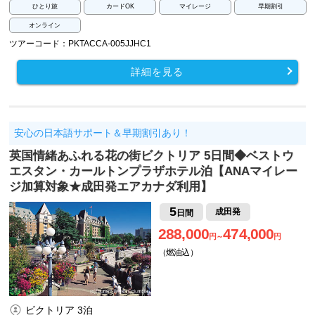
ひとり旅
カードOK
マイレージ
早期割引
オンライン
ツアーコード：PKTACCA-005JJHC1
詳細を見る
安心の日本語サポート＆早期割引あり！
英国情緒あふれる花の街ビクトリア 5日間◆ベストウ
エスタン・カールトンプラザホテル泊【ANAマイレー
ジ加算対象★成田発エアカナダ利用】
5
成田発
日間
288,000
474,000
円～
円
（燃油込）
ビクトリア 3泊