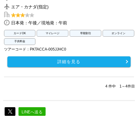
エア・カナダ(指定)
日本発：午後／現地発：午前
カードOK
マイレージ
早期割引
オンライン
子供料金
ツアーコード：PKTACCA-005JJHC0
詳細を見る
4 件中 1～4件目
LINEへ送る