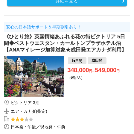
詳細を見る
安心の日本語サポート＆早期割引あり！
《ひとり旅》英国情緒あふれる花の街ビクトリア 5日
間◆ベストウエスタン・カールトンプラザホテル泊
【ANAマイレージ加算対象★成田発エアカナダ利用】
5
成田発
日間
348,000
549,000
円～
円
（燃油込）
ビクトリア 3泊
エア・カナダ(指定)
日本発：午後／現地発：午前