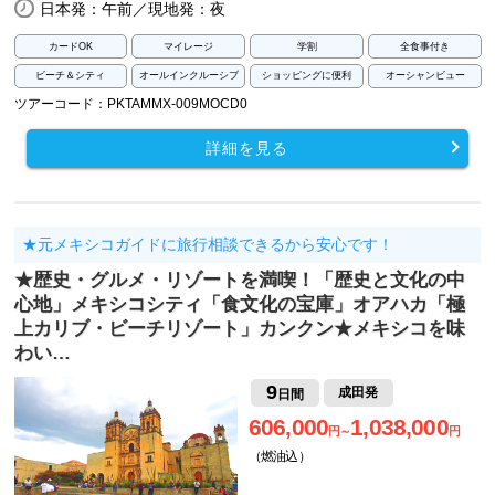
日本発：午前／現地発：夜
カードOK
マイレージ
学割
全食事付き
ビーチ＆シティ
オールインクルーシブ
ショッピングに便利
オーシャンビュー
ツアーコード：PKTAMMX-009MOCD0
詳細を見る
★元メキシコガイドに旅行相談できるから安心です！
★歴史・グルメ・リゾートを満喫！「歴史と文化の中
心地」メキシコシティ「食文化の宝庫」オアハカ「極
上カリブ・ビーチリゾート」カンクン★メキシコを味
わい…
9
成田発
日間
606,000
1,038,000
円～
円
（燃油込）