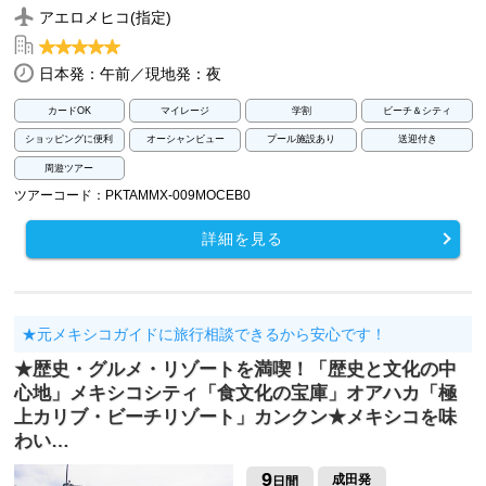
アエロメヒコ(指定)
日本発：午前／現地発：夜
カードOK
マイレージ
学割
ビーチ＆シティ
ショッピングに便利
オーシャンビュー
プール施設あり
送迎付き
周遊ツアー
ツアーコード：PKTAMMX-009MOCEB0
詳細を見る
★元メキシコガイドに旅行相談できるから安心です！
★歴史・グルメ・リゾートを満喫！「歴史と文化の中
心地」メキシコシティ「食文化の宝庫」オアハカ「極
上カリブ・ビーチリゾート」カンクン★メキシコを味
わい…
9
成田発
日間