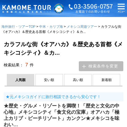
海外旅行・ツアーTOP
中米・カリブ海
メキシコ周遊ツアー
カラフルな街
《オアハカ》＆歴史ある首都《メキシコシティ》＆カ...
カラフルな街《オアハカ》＆歴史ある首都《メ
キシコシティ》＆カ...
7
検索結果：
件
検索条件を変更
人気順
安い順
高い順
新着順
★元メキシコガイドに旅行相談できるから安心です！
★歴史・グルメ・リゾートを満喫！「歴史と文化の中
心地」メキシコシティ「食文化の宝庫」オアハカ「極
上カリブ・ビーチリゾート」カンクン★メキシコを味
わい…