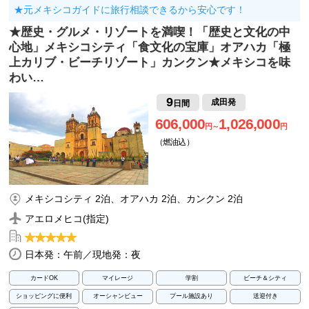
★元メキシコガイドに旅行相談できるから安心です！
★歴史・グルメ・リゾートを満喫！「歴史と文化の中
心地」メキシコシティ「食文化の宝庫」オアハカ「極
上カリブ・ビーチリゾート」カンクン★メキシコを味
わい…
9
成田発
日間
606,000
1,026,000
円～
円
（燃油込）
メキシコシティ 2泊、オアハカ 2泊、カンクン 2泊
アエロメヒコ(指定)
日本発：午前／現地発：夜
カードOK
マイレージ
学割
ビーチ＆シティ
ショッピングに便利
オーシャンビュー
プール施設あり
送迎付き