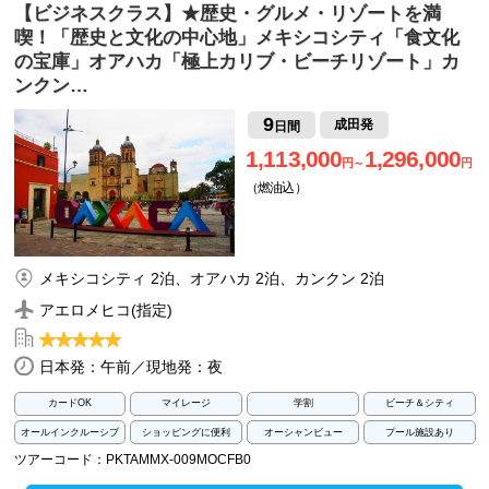
【ビジネスクラス】★歴史・グルメ・リゾートを満
喫！「歴史と文化の中心地」メキシコシティ「食文化
の宝庫」オアハカ「極上カリブ・ビーチリゾート」カ
ンクン…
9
成田発
日間
1,113,000
1,296,000
円～
円
（燃油込）
メキシコシティ 2泊、オアハカ 2泊、カンクン 2泊
アエロメヒコ(指定)
日本発：午前／現地発：夜
カードOK
マイレージ
学割
ビーチ＆シティ
オールインクルーシブ
ショッピングに便利
オーシャンビュー
プール施設あり
ツアーコード：PKTAMMX-009MOCFB0