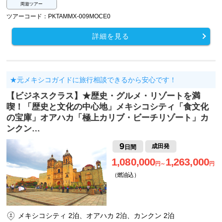
周遊ツアー
ツアーコード：PKTAMMX-009MOCE0
詳細を見る
★元メキシコガイドに旅行相談できるから安心です！
【ビジネスクラス】★歴史・グルメ・リゾートを満
喫！「歴史と文化の中心地」メキシコシティ「食文化
の宝庫」オアハカ「極上カリブ・ビーチリゾート」カ
ンクン…
9
成田発
日間
1,080,000
1,263,000
円～
円
（燃油込）
メキシコシティ 2泊、オアハカ 2泊、カンクン 2泊