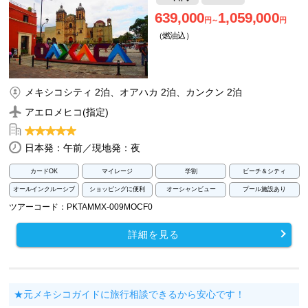
639,000
1,059,000
円～
円
（燃油込）
メキシコシティ 2泊、オアハカ 2泊、カンクン 2泊
アエロメヒコ(指定)
日本発：午前／現地発：夜
カードOK
マイレージ
学割
ビーチ＆シティ
オールインクルーシブ
ショッピングに便利
オーシャンビュー
プール施設あり
ツアーコード：PKTAMMX-009MOCF0
詳細を見る
★元メキシコガイドに旅行相談できるから安心です！