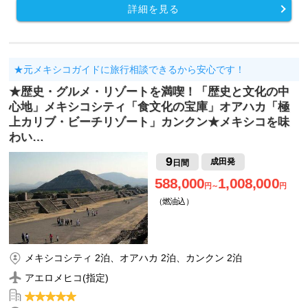
詳細を見る
★元メキシコガイドに旅行相談できるから安心です！
★歴史・グルメ・リゾートを満喫！「歴史と文化の中
心地」メキシコシティ「食文化の宝庫」オアハカ「極
上カリブ・ビーチリゾート」カンクン★メキシコを味
わい…
9
成田発
日間
588,000
1,008,000
円～
円
（燃油込）
メキシコシティ 2泊、オアハカ 2泊、カンクン 2泊
アエロメヒコ(指定)