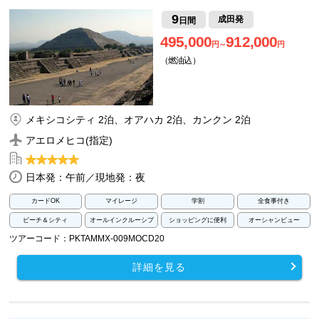
9
成田発
日間
495,000
912,000
円～
円
（燃油込）
メキシコシティ 2泊、オアハカ 2泊、カンクン 2泊
アエロメヒコ(指定)
日本発：午前／現地発：夜
カードOK
マイレージ
学割
全食事付き
ビーチ＆シティ
オールインクルーシブ
ショッピングに便利
オーシャンビュー
ツアーコード：PKTAMMX-009MOCD20
詳細を見る