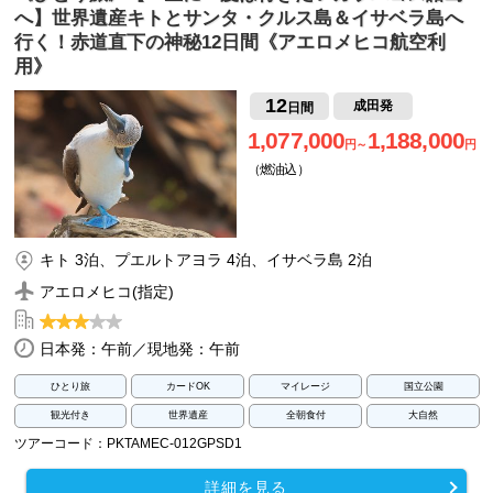
へ】世界遺産キトとサンタ・クルス島＆イサベラ島へ
行く！赤道直下の神秘12日間《アエロメヒコ航空利
用》
12
成田発
日間
1,077,000
1,188,000
円～
円
（燃油込）
キト 3泊、プエルトアヨラ 4泊、イサベラ島 2泊
アエロメヒコ(指定)
日本発：午前／現地発：午前
ひとり旅
カードOK
マイレージ
国立公園
観光付き
世界遺産
全朝食付
大自然
ツアーコード：PKTAMEC-012GPSD1
詳細を見る