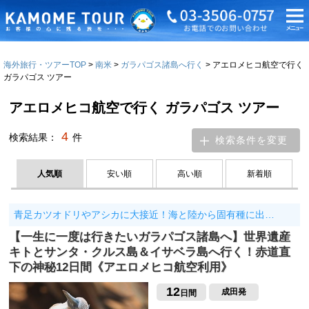
海外旅行・ツアーTOP
南米
ガラパゴス諸島へ行く
アエロメヒコ航空で行く
ガラパゴス ツアー
アエロメヒコ航空で行く ガラパゴス ツアー
4
検索結果：
件
検索条件を変更
人気順
安い順
高い順
新着順
青足カツオドリやアシカに大接近！海と陸から固有種に出…
【一生に一度は行きたいガラパゴス諸島へ】世界遺産
キトとサンタ・クルス島＆イサベラ島へ行く！赤道直
下の神秘12日間《アエロメヒコ航空利用》
12
成田発
日間