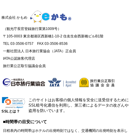
株式会社 かもめ
（観光庁長官登録旅行業第1009号）
〒105-0003 東京都港区西新橋1-10-2 住友生命西新橋ビルB1階
TEL 03-3506-0757 FAX 03-3506-8536
一般社団法人 日本旅行業協会（JATA）正会員
IATA公認旅客代理店
旅行業公正取引協議会会員
このサイトはお客様の個人情報を安全に送受信するために
SSL暗号化通信を利用し、第三者によるデータの改ざんや
盗用を防いでいます。
SSLとは？
■時間帯の目安について
日程表内の時間帯はホテルの出発時刻ではなく、交通機関の出発時刻を表示し