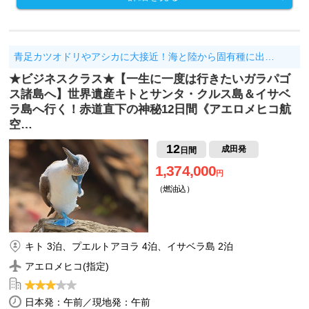
青足カツオドリやアシカに大接近！海と陸から固有種に出…
★ビジネスクラス★【一生に一度は行きたいガラパゴ
ス諸島へ】世界遺産キトとサンタ・クルス島＆イサベ
ラ島へ行く！赤道直下の神秘12日間《アエロメヒコ航
空…
12
成田発
日間
1,374,000
円
（燃油込）
キト 3泊、プエルトアヨラ 4泊、イサベラ島 2泊
アエロメヒコ(指定)
日本発：午前／現地発：午前