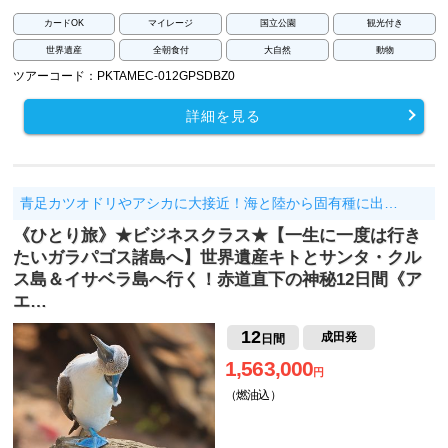
カードOK
マイレージ
国立公園
観光付き
世界遺産
全朝食付
大自然
動物
ツアーコード：PKTAMEC-012GPSDBZ0
詳細を見る
青足カツオドリやアシカに大接近！海と陸から固有種に出…
《ひとり旅》★ビジネスクラス★【一生に一度は行き
たいガラパゴス諸島へ】世界遺産キトとサンタ・クル
ス島＆イサベラ島へ行く！赤道直下の神秘12日間《ア
エ…
12
成田発
日間
1,563,000
円
（燃油込）