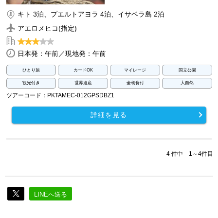
キト 3泊、プエルトアヨラ 4泊、イサベラ島 2泊
アエロメヒコ(指定)
日本発：午前／現地発：午前
ひとり旅
カードOK
マイレージ
国立公園
観光付き
世界遺産
全朝食付
大自然
ツアーコード：PKTAMEC-012GPSDBZ1
詳細を見る
4 件中 1～4件目
LINEへ送る