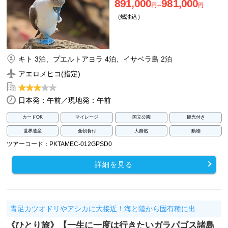
891,000
981,000
円～
円
（燃油込）
キト 3泊、プエルトアヨラ 4泊、イサベラ島 2泊
アエロメヒコ(指定)
日本発：午前／現地発：午前
カードOK
マイレージ
国立公園
観光付き
世界遺産
全朝食付
大自然
動物
ツアーコード：PKTAMEC-012GPSD0
詳細を見る
青足カツオドリやアシカに大接近！海と陸から固有種に出…
《ひとり旅》【一生に一度は行きたいガラパゴス諸島