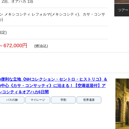
 2泊、オアハカ 1泊
ツアー
ョン メキシコシティ レフォルマ(メキシコシティ)、カサ・コンサ
)
指定)
～672,000円
(燃油込)
の便利な立地《NHコレクション・セントロ・ヒストリコ》＆
の中心《カサ・コンサッティ》に泊まる！【空港送迎付】ア
シコシティ＆オアハカ6日間
バスの旅
マイレージ
学割
世界遺産