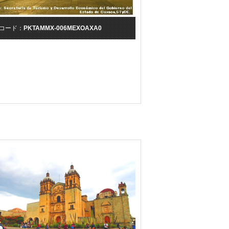
コード：
PKTAMMX-006MEXOAXA0