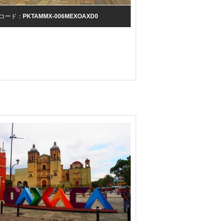
コード：
PKTAMMX-006MEXOAXD0