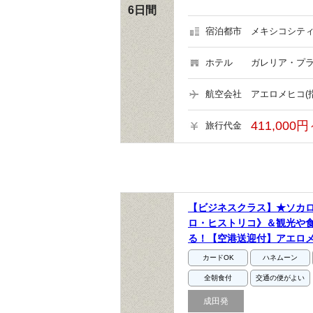
6日間
宿泊都市
メキシコシティ
ホテル
ガレリア・プラ
航空会社
アエロメヒコ(
411,000円
旅行代金
【ビジネスクラス】★ソカ
ロ・ヒストリコ》＆観光や
る！【空港送迎付】アエロメ
カードOK
ハネムーン
全朝食付
交通の便がよい
成田発