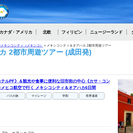
カナダ・アメリカ
北欧
フィリピン
ニュージーランド
街メキシコシティ（メキシコ）
メキシコシティ＆オアハカ 2都市周遊ツアー
 2都市周遊ツアー (成田発)
テルPF》＆観光や食事に便利な旧市街の中心《カサ・コン
メヒコ航空で行く メキシコシティ＆オアハカ6日間
バスの旅
マイレージ
学割
世界遺産