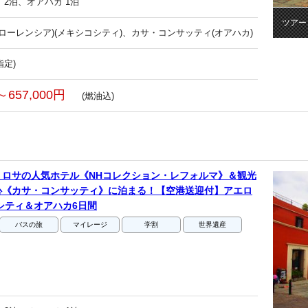
 2泊、オアハカ 1泊
ツアー
フローレンシア)(メキシコシティ)、カサ・コンサッティ(オアハカ)
指定)
～657,000円
(燃油込)
・ロサの人気ホテル《NHコレクション・レフォルマ》＆観光
心《カサ・コンサッティ》に泊まる！【空港送迎付】アエロ
シティ＆オアハカ6日間
バスの旅
マイレージ
学割
世界遺産