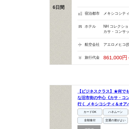
6日間
宿泊都市
メキシコシティ
ホテル
NH コレクシ
カサ・コンサッ
航空会社
アエロメヒコ(
861,000円
旅行代金
【ビジネスクラス】★何で
な旧市街の中心《カサ・コ
行く メキシコシティ＆オア
カードOK
ハネムーン
全朝食付
交通の便がよい