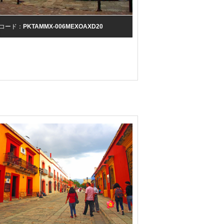
コード：
PKTAMMX-006MEXOAXD20