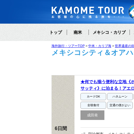
トップ
南米
メキシコ・カリブ
海外旅行・ツアーTOP
中米・カリブ海
世界遺産の
メキシコシティ＆オアハカ
★何でも揃う便利な立地《ホ
サッティ》に泊まる！アエロ
カードOK
ハネムーン
全朝食付
交通の便がよい
成田発
6日間