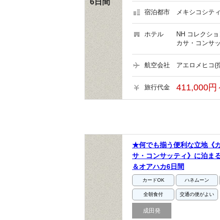
6日間
宿泊都市
メキシコシティ
ホテル
NH コレクシ
カサ・コンサッ
航空会社
アエロメヒコ(
411,000円
旅行代金
★何でも揃う便利な立地《
サ・コンサッティ》に泊まる
＆オアハカ6日間
カードOK
ハネムーン
全朝食付
交通の便がよい
成田発