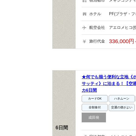
宿泊都市
メキシコシティ
ホテル
PF(プラザ・
航空会社
アエロメヒコ(
336,000円
旅行代金
★何でも揃う便利な立地《ホ
サッティ》に泊まる！【空港
カ6日間
カードOK
ハネムーン
全朝食付
交通の便がよい
成田発
6日間