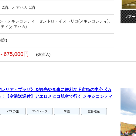
 2泊、オアハカ 1泊
ツアー
ョン・メキシコシティ・セントロ・イストリコ(メキシコシティ)、
ティ(オアハカ)
指定)
～675,000円
(燃油込)
ガレリア・プラザ》＆観光や食事に便利な旧市街の中心《カ
！【空港送迎付】アエロメヒコ航空で行く メキシコシティ
バスの旅
マイレージ
学割
世界遺産