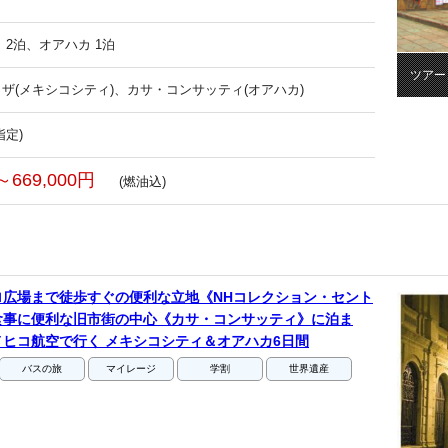
 2泊、オアハカ 1泊
ツアー
ザ(メキシコシティ)、カサ・コンサッティ(オアハカ)
指定)
～669,000円
(燃油込)
ロ広場まで徒歩すぐの便利な立地《NHコレクション・セント
食事に便利な旧市街の中心《カサ・コンサッティ》に泊ま
ヒコ航空で行く メキシコシティ＆オアハカ6日間
バスの旅
マイレージ
学割
世界遺産