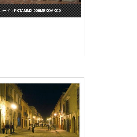
コード：
PKTAMMX-006MEXOAXC0