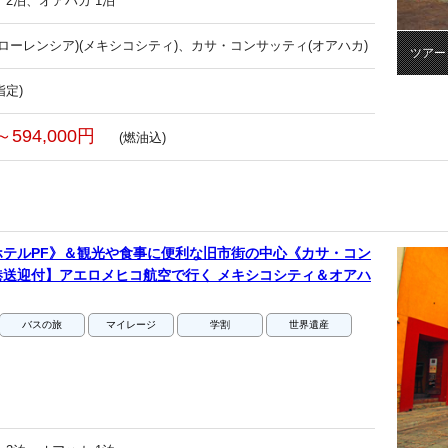
 2泊、オアハカ 1泊
フローレンシア)(メキシコシティ)、カサ・コンサッティ(オアハカ)
ツアー
指定)
～594,000円
(燃油込)
テルPF》＆観光や食事に便利な旧市街の中心《カサ・コン
送迎付】アエロメヒコ航空で行く メキシコシティ＆オアハ
バスの旅
マイレージ
学割
世界遺産