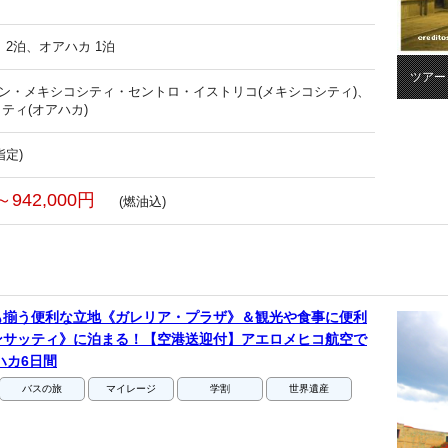
 2泊、オアハカ 1泊
ツアー
ョン・メキシコシティ・セントロ・イストリコ(メキシコシティ)、
ティ(オアハカ)
指定)
～942,000円
(燃油込)
も揃う便利な立地《ガレリア・プラザ》＆観光や食事に便利
ンサッティ》に泊まる！【空港送迎付】アエロメヒコ航空で
ハカ6日間
バスの旅
マイレージ
学割
世界遺産