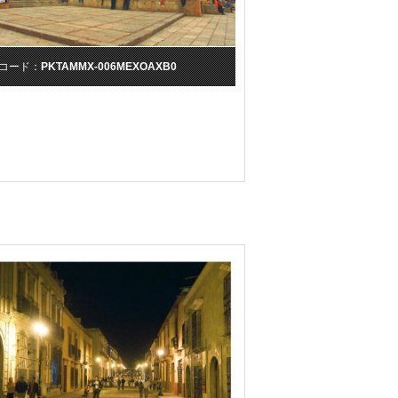
コード：
PKTAMMX-006MEXOAXB0