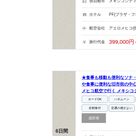
宿泊都市
メキシコシティ
ホテル
PF(プラザ・
航空会社
アエロメヒコ(
399,000円
旅行代金
★食事も移動も便利なソナ
や食事に便利な旧市街の中
メヒコ航空で行く メキシコ
カードOK
ハネムーン
全朝食付
交通の便がよい
成田発
6日間