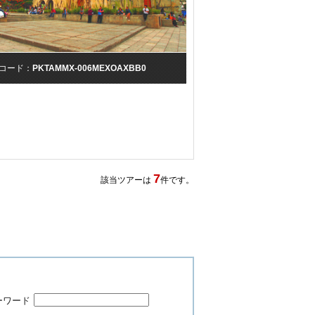
コード：
PKTAMMX-006MEXOAXBB0
7
該当ツアーは
件です。
ーワード