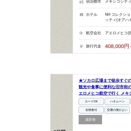
宿泊都市
メキシコシティ
ホテル
NH コレクシ
ッティ(オアハカ
航空会社
アエロメヒコ(
408,000円
旅行代金
★ソカロ広場まで徒歩すぐ
観光や食事に便利な旧市街
エロメヒコ航空で行く メキ
カードOK
ハネムーン
全朝食付
交通の便がよい
成田発