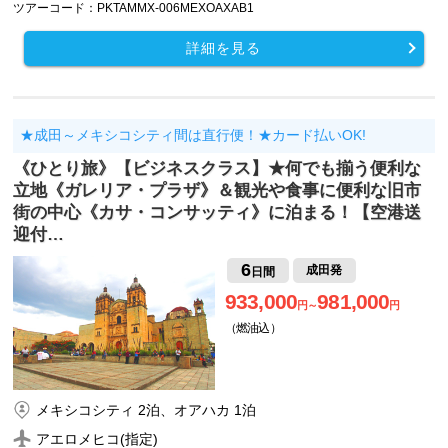
ツアーコード：PKTAMMX-006MEXOAXAB1
詳細を見る
★成田～メキシコシティ間は直行便！★カード払いOK!
《ひとり旅》【ビジネスクラス】★何でも揃う便利な
立地《ガレリア・プラザ》＆観光や食事に便利な旧市
街の中心《カサ・コンサッティ》に泊まる！【空港送
迎付…
6
成田発
日間
933,000
981,000
円～
円
（燃油込）
メキシコシティ 2泊、オアハカ 1泊
アエロメヒコ(指定)