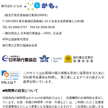
株式会社 かもめ
（観光庁長官登録旅行業第1009号）
〒105-0003 東京都港区西新橋1-10-2 住友生命西新橋ビルB1階
TEL 03-3506-0757 FAX 03-3506-8536
一般社団法人 日本旅行業協会（JATA）正会員
IATA公認旅客代理店
旅行業公正取引協議会会員
このサイトはお客様の個人情報を安全に送受信するために
SSL暗号化通信を利用し、第三者によるデータの改ざんや
盗用を防いでいます。
SSLとは？
■時間帯の目安について
日程表内の時間帯はホテルの出発時刻ではなく、交通機関の出発時刻を表示し
ています。出発・到着の時間帯（午前・午後など）は、ご利用いただく交通便
や交通事情などにより変更となる場合がありますので、ご出発前にお渡しする