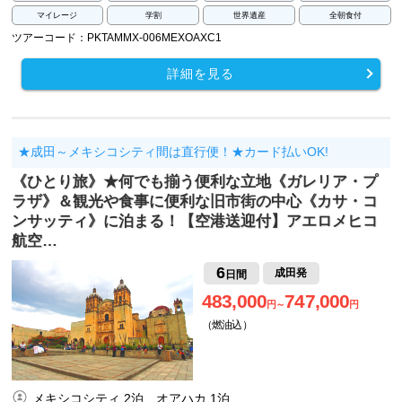
マイレージ
学割
世界遺産
全朝食付
ツアーコード：PKTAMMX-006MEXOAXC1
詳細を見る
★成田～メキシコシティ間は直行便！★カード払いOK!
《ひとり旅》★何でも揃う便利な立地《ガレリア・プ
ラザ》＆観光や食事に便利な旧市街の中心《カサ・コ
ンサッティ》に泊まる！【空港送迎付】アエロメヒコ
航空…
6
成田発
日間
483,000
747,000
円～
円
（燃油込）
メキシコシティ 2泊、オアハカ 1泊