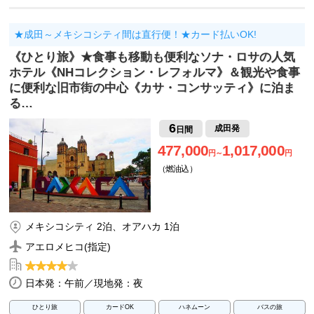
★成田～メキシコシティ間は直行便！★カード払いOK!
《ひとり旅》★食事も移動も便利なソナ・ロサの人気
ホテル《NHコレクション・レフォルマ》＆観光や食事
に便利な旧市街の中心《カサ・コンサッティ》に泊ま
る…
6
成田発
日間
477,000
1,017,000
円～
円
（燃油込）
メキシコシティ 2泊、オアハカ 1泊
アエロメヒコ(指定)
日本発：午前／現地発：夜
ひとり旅
カードOK
ハネムーン
バスの旅