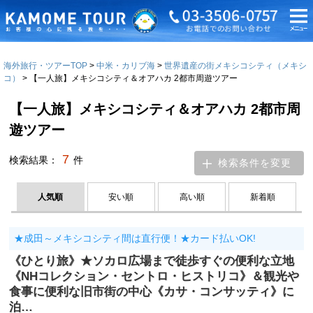
海外旅行・ツアーTOP
中米・カリブ海
世界遺産の街メキシコシティ（メキシ
コ）
【一人旅】メキシコシティ＆オアハカ 2都市周遊ツアー
【一人旅】メキシコシティ＆オアハカ 2都市周
遊ツアー
7
検索結果：
件
検索条件を変更
人気順
安い順
高い順
新着順
★成田～メキシコシティ間は直行便！★カード払いOK!
《ひとり旅》★ソカロ広場まで徒歩すぐの便利な立地
《NHコレクション・セントロ・ヒストリコ》＆観光や
食事に便利な旧市街の中心《カサ・コンサッティ》に
泊…