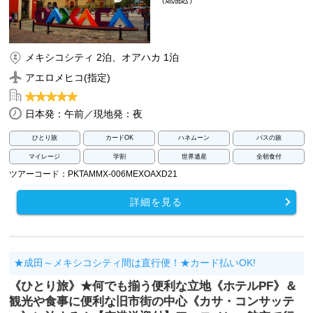
（燃油込）
メキシコシティ 2泊、オアハカ 1泊
アエロメヒコ(指定)
日本発：午前／現地発：夜
ひとり旅
カードOK
ハネムーン
バスの旅
マイレージ
学割
世界遺産
全朝食付
ツアーコード：PKTAMMX-006MEXOAXD21
詳細を見る
★成田～メキシコシティ間は直行便！★カード払いOK!
《ひとり旅》★何でも揃う便利な立地《ホテルPF》＆
観光や食事に便利な旧市街の中心《カサ・コンサッテ