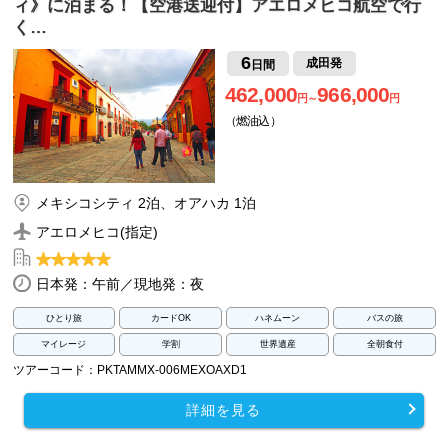
ィ》に泊まる！【空港送迎付】アエロメヒコ航空で行
く…
6
成田発
日間
462,000
966,000
円～
円
（燃油込）
メキシコシティ 2泊、オアハカ 1泊
アエロメヒコ(指定)
日本発：午前／現地発：夜
ひとり旅
カードOK
ハネムーン
バスの旅
マイレージ
学割
世界遺産
全朝食付
ツアーコード：PKTAMMX-006MEXOAXD1
詳細を見る