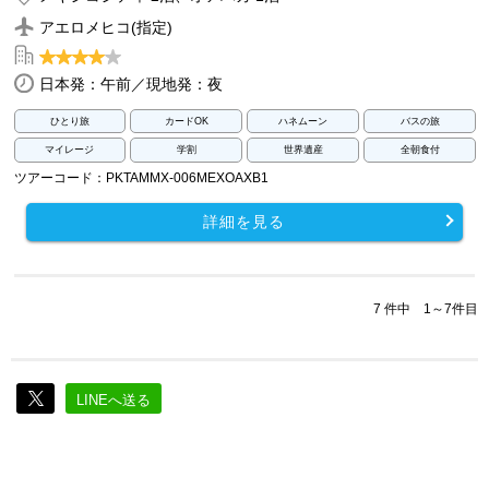
アエロメヒコ(指定)
日本発：午前／現地発：夜
ひとり旅
カードOK
ハネムーン
バスの旅
マイレージ
学割
世界遺産
全朝食付
ツアーコード：PKTAMMX-006MEXOAXB1
詳細を見る
7 件中 1～7件目
LINEへ送る