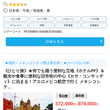
日本発：午前／現地発：夜
ひとり旅
カードOK
ハネムーン
バスの旅
マイレージ
学割
世界遺産
全朝食付
ツアーコード：PKTAMMX-006MEXOAXBB1
詳細を見る
★成田～メキシコシティ間は直行便！★カード払いOK!
《ひとり旅》★何でも揃う便利な立地《ホテルPF》＆
観光や食事に便利な旧市街の中心《カサ・コンサッテ
ィ》に泊まる！アエロメヒコ航空で行く メキシコシ
テ…
6
成田発
日間
372,000
876,000
円～
円