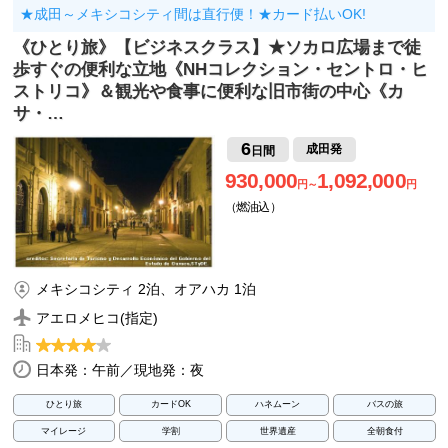
★成田～メキシコシティ間は直行便！★カード払いOK!
《ひとり旅》【ビジネスクラス】★ソカロ広場まで徒
歩すぐの便利な立地《NHコレクション・セントロ・ヒ
ストリコ》＆観光や食事に便利な旧市街の中心《カ
サ・…
6
成田発
日間
930,000
1,092,000
円～
円
（燃油込）
メキシコシティ 2泊、オアハカ 1泊
アエロメヒコ(指定)
日本発：午前／現地発：夜
ひとり旅
カードOK
ハネムーン
バスの旅
マイレージ
学割
世界遺産
全朝食付