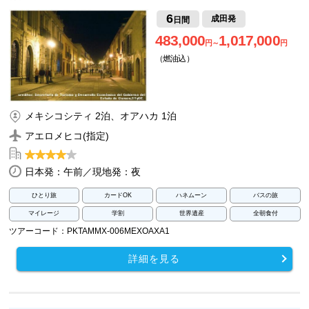
6
成田発
日間
483,000
1,017,000
円～
円
（燃油込）
メキシコシティ 2泊、オアハカ 1泊
アエロメヒコ(指定)
日本発：午前／現地発：夜
ひとり旅
カードOK
ハネムーン
バスの旅
マイレージ
学割
世界遺産
全朝食付
ツアーコード：PKTAMMX-006MEXOAXA1
詳細を見る