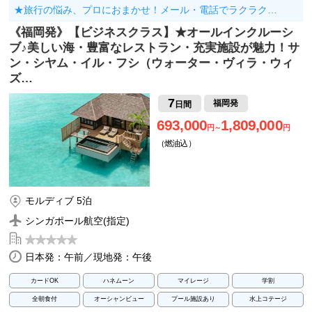
★旅行の悩み、プロにおまかせ！メール・電話でラクラク…
《福岡発》【ビジネスクラス】★オールインクルーシ
ブ♪美しい海・豊富なレストラン・充実施設が魅力！サ
ン・シヤム・イル・フシ（ウォーター・ヴィラ・ウィ
ズ…
7
福岡発
日間
693,000
1,809,000
円～
円
（燃油込）
モルディブ 5泊
シンガポール航空(指定)
日本発：午前／現地発：午後
カードOK
ハネムーン
マイレージ
学割
全朝食付
オーシャンビュー
プール施設あり
水上コテージ