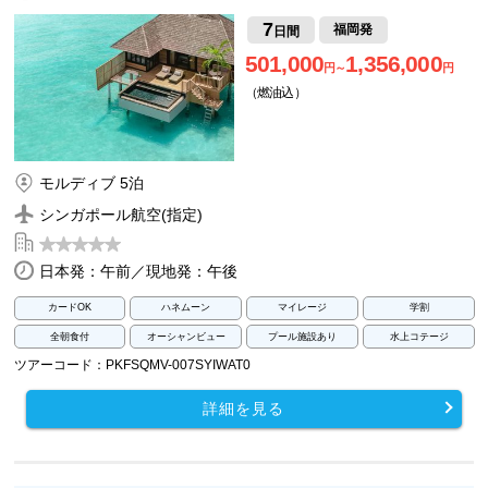
7
福岡発
日間
501,000
1,356,000
円～
円
（燃油込）
モルディブ 5泊
シンガポール航空(指定)
日本発：午前／現地発：午後
カードOK
ハネムーン
マイレージ
学割
全朝食付
オーシャンビュー
プール施設あり
水上コテージ
ツアーコード：PKFSQMV-007SYIWAT0
詳細を見る