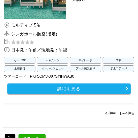
モルディブ 5泊
シンガポール航空(指定)
日本発：午前／現地発：午後
カードOK
ハネムーン
マイレージ
学割
全朝食付
オーシャンビュー
プール施設あり
水上コテージ
ツアーコード：PKFSQMV-007SYIHWAB0
詳細を見る
4 件中 1～4件目