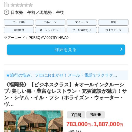
日本発：午前／現地発：午後
カードOK
ハネムーン
マイレージ
学割
全朝食付
オーシャンビュー
プール施設あり
水上コテージ
ツアーコード：PKFSQMV-007SYIHWA0
詳細を見る
★旅行の悩み、プロにおまかせ！メール・電話でラクラク…
《福岡発》【ビジネスクラス】★オールインクルーシ
ブ♪美しい海・豊富なレストラン・充実施設が魅力！サ
ン・シヤム・イル・フシ（ホライズン・ウォーター・
ヴ…
7
福岡発
日間
783,000
1,887,000
円～
円
（燃油込）