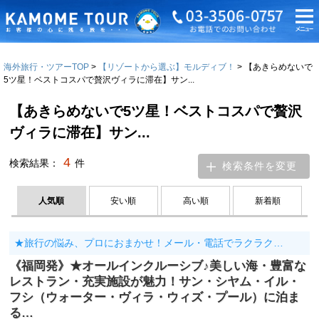
海外旅行・ツアーTOP
【リゾートから選ぶ】モルディブ！
【あきらめないで
5ツ星！ベストコスパで贅沢ヴィラに滞在】サン...
【あきらめないで5ツ星！ベストコスパで贅沢
ヴィラに滞在】サン...
4
検索結果：
件
検索条件を変更
人気順
安い順
高い順
新着順
★旅行の悩み、プロにおまかせ！メール・電話でラクラク…
《福岡発》★オールインクルーシブ♪美しい海・豊富な
レストラン・充実施設が魅力！サン・シヤム・イル・
フシ（ウォーター・ヴィラ・ウィズ・プール）に泊ま
る…