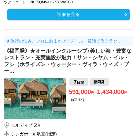
ツアーコード：PKFSQMV-007SYIWATB0
詳細を見る
★旅行の悩み、プロにおまかせ！メール・電話でラクラク…
《福岡発》★オールインクルーシブ♪美しい海・豊富な
レストラン・充実施設が魅力！サン・シヤム・イル・
フシ（ホライズン・ウォーター・ヴィラ・ウィズ・プ
ー…
7
福岡発
日間
591,000
1,434,000
円～
円
（燃油込）
モルディブ 5泊
シンガポール航空(指定)