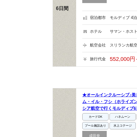
6日間
宿泊都市
モルディブ 4泊
ホテル
サマン・ホスト
航空会社
スリランカ航空
552,000円
旅行代金
★オールインクルーシブ♪
ム・イル・フシ（ホライズ
シア航空で行くモルディブ6
カードOK
ハネムーン
プール施設あり
水上コテージ
成田発