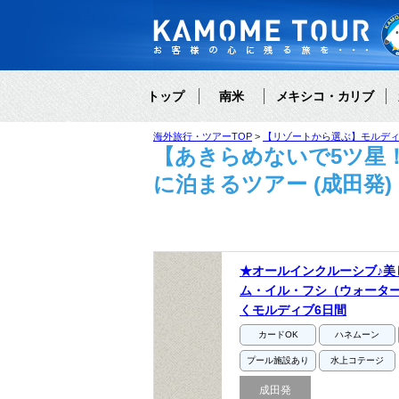
トップ
南米
メキシコ・カリブ
海外旅行・ツアーTOP
【リゾートから選ぶ】モルデ
【あきらめないで5ツ星
に泊まるツアー (成田発)
★オールインクルーシブ♪
ム・イル・フシ（ウォータ
くモルディブ6日間
カードOK
ハネムーン
プール施設あり
水上コテージ
成田発