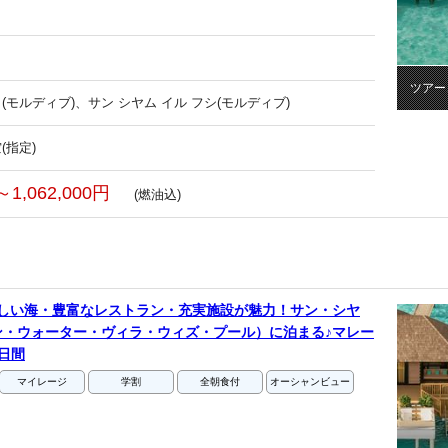
ツアー
(モルディブ)、サン シヤム イル フシ(モルディブ)
(指定)
～1,062,000円
(燃油込)
美しい海・豊富なレストラン・充実施設が魅力！サン・シヤ
ン・ウォーター・ヴィラ・ウィズ・プール）に泊まる♪マレー
日間
マイレージ
学割
全朝食付
オーシャンビュー