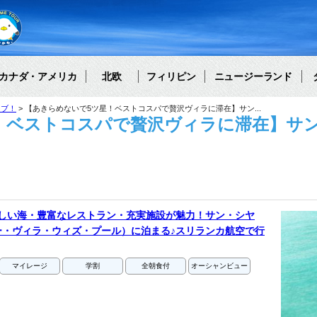
カナダ・アメリカ
北欧
フィリピン
ニュージーランド
ィブ！
【あきらめないで5ツ星！ベストコスパで贅沢ヴィラに滞在】サン...
！ベストコスパで贅沢ヴィラに滞在】サ
美しい海・豊富なレストラン・充実施設が魅力！サン・シヤ
ー・ヴィラ・ウィズ・プール）に泊まる♪スリランカ航空で行
マイレージ
学割
全朝食付
オーシャンビュー