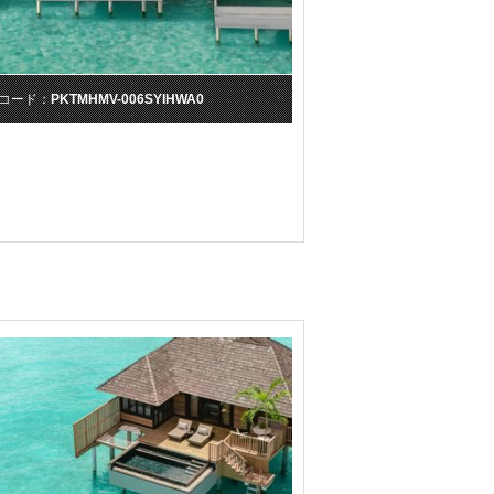
コード：
PKTMHMV-006SYIHWA0