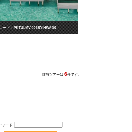
コード：
PKTULMV-006SYIHWAD0
6
該当ツアーは
件です。
ーワード