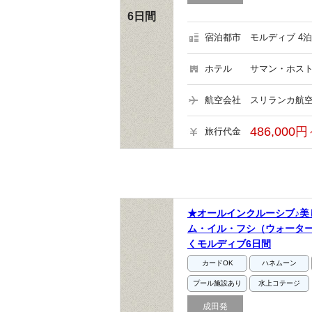
6日間
宿泊都市
モルディブ 4泊
ホテル
サマン・ホスト
航空会社
スリランカ航空
486,000円
旅行代金
★オールインクルーシブ♪
ム・イル・フシ（ウォータ
くモルディブ6日間
カードOK
ハネムーン
プール施設あり
水上コテージ
成田発