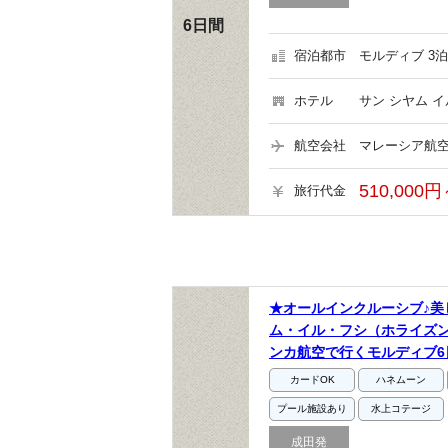
6日間
宿泊都市
モルディブ 3泊
ホテル
サン シヤム イ
航空会社
マレーシア航空
510,000円
旅行代金
★オールインクルーシブ♪
ム・イル・フシ（ホライズ
ンカ航空で行くモルディブ6
カードOK
ハネムーン
プール施設あり
水上コテージ
成田発