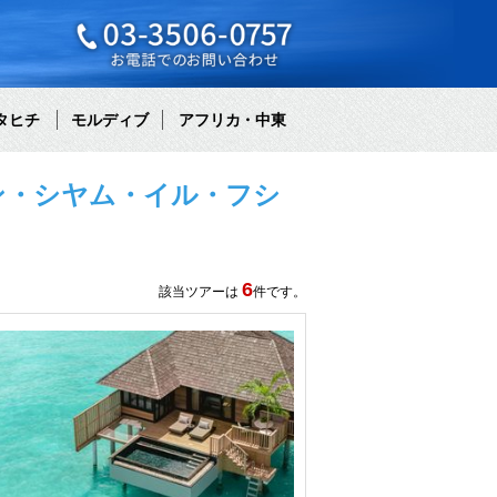
タヒチ
モルディブ
アフリカ・中東
ン・シヤム・イル・フシ
6
該当ツアーは
件です。