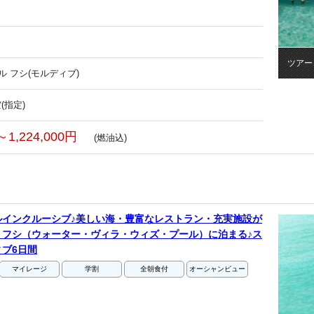
ツアー
ル フシ(モルディブ)
(指定)
～1,224,000円
(燃油込)
ルインクルーシブ♪美しい海・豊富なレストラン・充実施設が
・フシ（ウォーター・ヴィラ・ウィズ・プール）に泊まる♪ス
ブ6日間
マイレージ
学割
全朝食付
オーシャンビュー