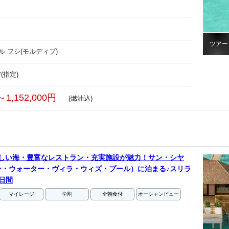
ツアー
ル フシ(モルディブ)
(指定)
～1,152,000円
(燃油込)
美しい海・豊富なレストラン・充実施設が魅力！サン・シヤ
ン・ウォーター・ヴィラ・ウィズ・プール）に泊まる♪スリラ
日間
マイレージ
学割
全朝食付
オーシャンビュー