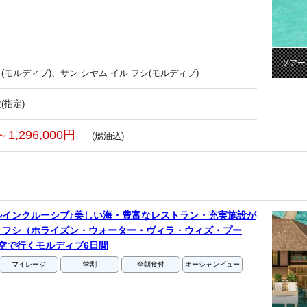
ツアー
(モルディブ)、サン シヤム イル フシ(モルディブ)
(指定)
～1,296,000円
(燃油込)
ルインクルーシブ♪美しい海・豊富なレストラン・充実施設が
・フシ（ホライズン・ウォーター・ヴィラ・ウィズ・プー
空で行くモルディブ6日間
マイレージ
学割
全朝食付
オーシャンビュー