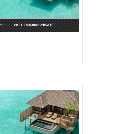
コード：
PKTULMV-006SYIWAT0