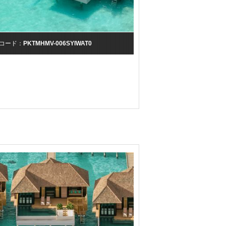
コード：
PKTMHMV-006SYIWAT0