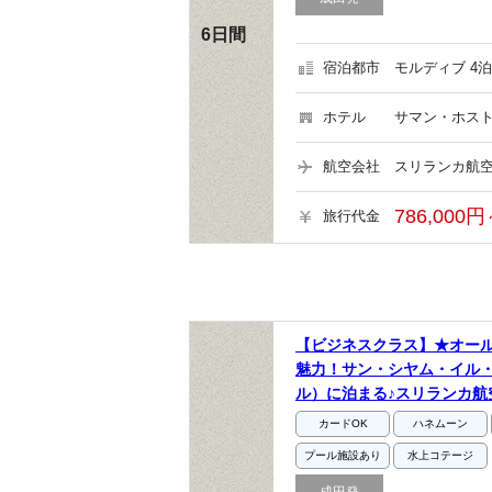
6日間
宿泊都市
モルディブ 4泊
ホテル
サマン・ホスト
航空会社
スリランカ航空
786,000円
旅行代金
【ビジネスクラス】★オー
魅力！サン・シヤム・イル
ル）に泊まる♪スリランカ航
カードOK
ハネムーン
プール施設あり
水上コテージ