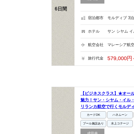
6日間
宿泊都市
モルディブ 3泊
ホテル
サン シヤム イ
航空会社
マレーシア航空
579,000円
旅行代金
【ビジネスクラス】★オー
魅力！サン・シヤム・イル
リランカ航空で行くモルディ
カードOK
ハネムーン
プール施設あり
水上コテージ
成田発