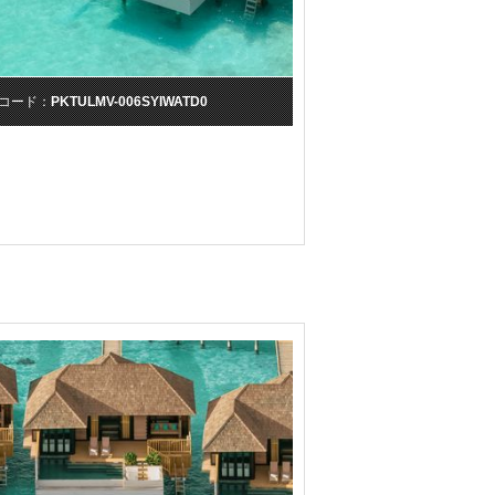
コード：
PKTULMV-006SYIWATD0