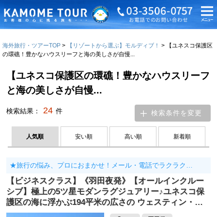
海外旅行・ツアーTOP
【リゾートから選ぶ】モルディブ！
【ユネスコ保護区
の環礁！豊かなハウスリーフと海の美しさが自慢...
【ユネスコ保護区の環礁！豊かなハウスリーフ
と海の美しさが自慢...
24
検索結果：
件
検索条件を変更
人気順
安い順
高い順
新着順
★旅行の悩み、プロにおまかせ！メール・電話でラクラク…
【ビジネスクラス】《羽田夜発》【オールインクルー
シブ】極上の5ツ星モダンラグジュアリー♪ユネスコ保
護区の海に浮かぶ194平米の広さの ウェスティン・…