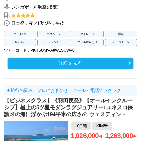
シンガポール航空(指定)
日本発：夜／現地発：午後
カードOK
ハネムーン
マイレージ
学割
全朝食付
オーシャンビュー
プール施設あり
水上コテージ
ツアーコード：PKHSQMV-A8WESOWV0
詳細を見る
★旅行の悩み、プロにおまかせ！メール・電話でラクラク…
【ビジネスクラス】《羽田夜発》【オールインクルー
シブ】極上の5ツ星モダンラグジュアリー♪ユネスコ保
護区の海に浮かぶ194平米の広さの ウェスティン・…
7
羽田発
日間
1,026,000
1,263,000
円～
円