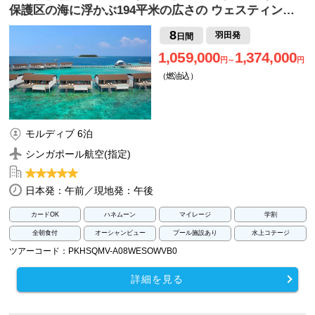
保護区の海に浮かぶ194平米の広さの ウェスティン…
8
羽田発
日間
1,059,000
1,374,000
円～
円
（燃油込）
モルディブ 6泊
シンガポール航空(指定)
日本発：午前／現地発：午後
カードOK
ハネムーン
マイレージ
学割
全朝食付
オーシャンビュー
プール施設あり
水上コテージ
ツアーコード：PKHSQMV-A08WESOWVB0
詳細を見る