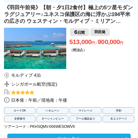
《羽田午前発》【朝・夕1日2食付】極上の5ツ星モダン
ラグジュアリー♪ユネスコ保護区の海に浮かぶ194平米
の広さの ウェスティン・モルディブ・ミリアン…
6
羽田発
日間
513,000
900,000
円～
円
（燃油込）
モルディブ 4泊
シンガポール航空(指定)
日本発：午前／現地発：午後
カードOK
ハネムーン
マイレージ
学割
全朝食付
オーシャンビュー
プール施設あり
水上コテージ
ツアーコード：PKHSQMV-006WESOWV0