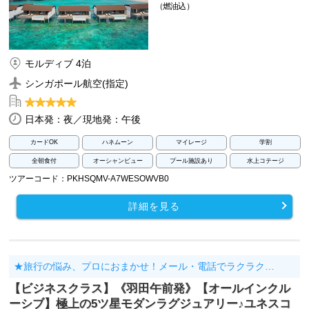
（燃油込）
モルディブ 4泊
シンガポール航空(指定)
日本発：夜／現地発：午後
カードOK
ハネムーン
マイレージ
学割
全朝食付
オーシャンビュー
プール施設あり
水上コテージ
ツアーコード：PKHSQMV-A7WESOWVB0
詳細を見る
★旅行の悩み、プロにおまかせ！メール・電話でラクラク…
【ビジネスクラス】《羽田午前発》【オールインクル
ーシブ】極上の5ツ星モダンラグジュアリー♪ユネスコ