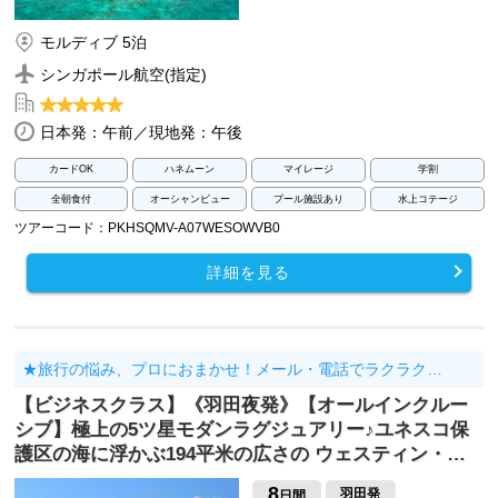
モルディブ 5泊
シンガポール航空(指定)
日本発：午前／現地発：午後
カードOK
ハネムーン
マイレージ
学割
全朝食付
オーシャンビュー
プール施設あり
水上コテージ
ツアーコード：PKHSQMV-A07WESOWVB0
詳細を見る
★旅行の悩み、プロにおまかせ！メール・電話でラクラク…
【ビジネスクラス】《羽田夜発》【オールインクルー
シブ】極上の5ツ星モダンラグジュアリー♪ユネスコ保
護区の海に浮かぶ194平米の広さの ウェスティン・…
8
羽田発
日間