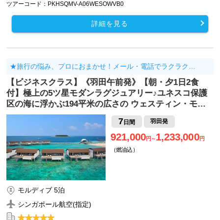
ツアーコード：PKHSQMV-A06WESOWVB0
詳細を見る
★旅行の悩み、プロにおまかせ！メール・電話でラクラク…
【ビジネスクラス】《羽田午前発》【朝・夕1日2食
付】極上の5ツ星モダンラグジュアリー♪ユネスコ保護
区の海に浮かぶ194平米の広さの ウェスティン・モ…
7
羽田発
日間
921,000
1,233,000
円～
円
（燃油込）
モルディブ 5泊
シンガポール航空(指定)