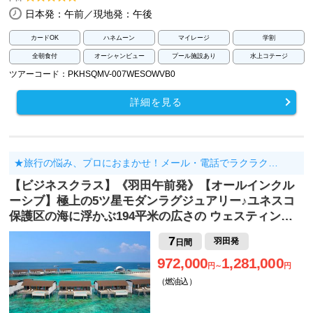
日本発：午前／現地発：午後
カードOK
ハネムーン
マイレージ
学割
全朝食付
オーシャンビュー
プール施設あり
水上コテージ
ツアーコード：PKHSQMV-007WESOWVB0
詳細を見る
★旅行の悩み、プロにおまかせ！メール・電話でラクラク…
【ビジネスクラス】《羽田午前発》【オールインクル
ーシブ】極上の5ツ星モダンラグジュアリー♪ユネスコ
保護区の海に浮かぶ194平米の広さの ウェスティン…
7
羽田発
日間
972,000
1,281,000
円～
円
（燃油込）