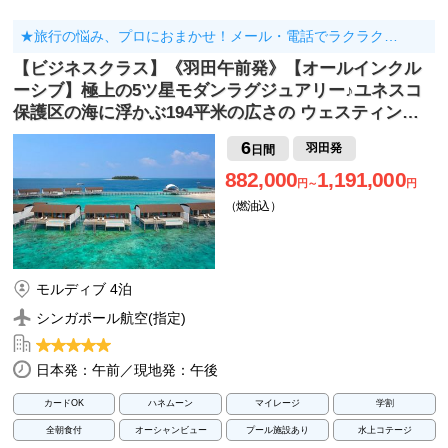
★旅行の悩み、プロにおまかせ！メール・電話でラクラク…
【ビジネスクラス】《羽田午前発》【オールインクル
ーシブ】極上の5ツ星モダンラグジュアリー♪ユネスコ
保護区の海に浮かぶ194平米の広さの ウェスティン…
6
羽田発
日間
882,000
1,191,000
円～
円
（燃油込）
モルディブ 4泊
シンガポール航空(指定)
日本発：午前／現地発：午後
カードOK
ハネムーン
マイレージ
学割
全朝食付
オーシャンビュー
プール施設あり
水上コテージ