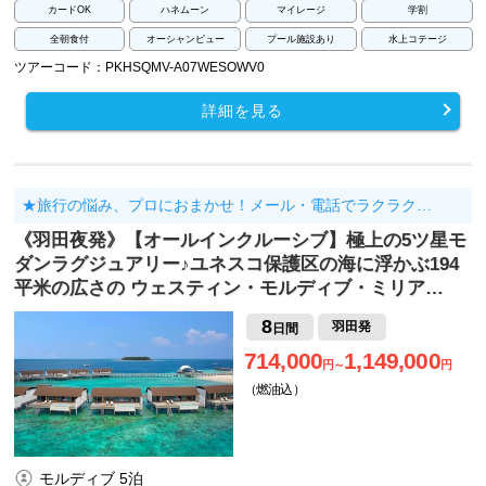
カードOK
ハネムーン
マイレージ
学割
全朝食付
オーシャンビュー
プール施設あり
水上コテージ
ツアーコード：PKHSQMV-A07WESOWV0
詳細を見る
★旅行の悩み、プロにおまかせ！メール・電話でラクラク…
《羽田夜発》【オールインクルーシブ】極上の5ツ星モ
ダンラグジュアリー♪ユネスコ保護区の海に浮かぶ194
平米の広さの ウェスティン・モルディブ・ミリア…
8
羽田発
日間
714,000
1,149,000
円～
円
（燃油込）
モルディブ 5泊