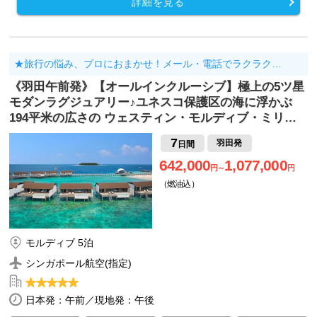
詳細を見る
★旅行の悩み、プロにおまかせ！メール・電話でラクラク…
《羽田午前発》【オールインクルーシブ】極上の5ツ星
モダンラグジュアリー♪ユネスコ保護区の海に浮かぶ
194平米の広さの ウェスティン・モルディブ・ミリ…
7
羽田発
日間
642,000
1,077,000
円～
円
（燃油込）
モルディブ 5泊
シンガポール航空(指定)
日本発：午前／現地発：午後