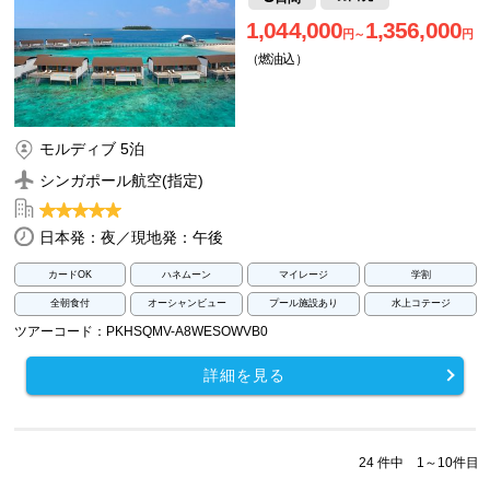
1,044,000
1,356,000
円～
円
（燃油込）
モルディブ 5泊
シンガポール航空(指定)
日本発：夜／現地発：午後
カードOK
ハネムーン
マイレージ
学割
全朝食付
オーシャンビュー
プール施設あり
水上コテージ
ツアーコード：PKHSQMV-A8WESOWVB0
詳細を見る
24 件中 1～10件目