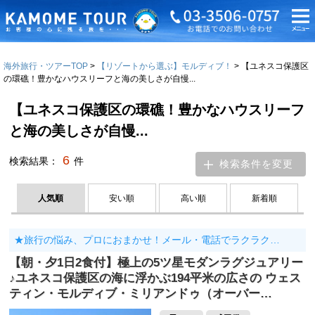
海外旅行・ツアーTOP
【リゾートから選ぶ】モルディブ！
【ユネスコ保護区
の環礁！豊かなハウスリーフと海の美しさが自慢...
【ユネスコ保護区の環礁！豊かなハウスリーフ
と海の美しさが自慢...
6
検索結果：
件
検索条件を変更
人気順
安い順
高い順
新着順
★旅行の悩み、プロにおまかせ！メール・電話でラクラク…
【朝・夕1日2食付】極上の5ツ星モダンラグジュアリー
♪ユネスコ保護区の海に浮かぶ194平米の広さの ウェス
ティン・モルディブ・ミリアンドゥ（オーバー…