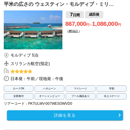
平米の広さの ウェスティン・モルディブ・ミリ…
7
成田発
日間
867,000
1,086,000
円～
円
（燃油込）
モルディブ 5泊
スリランカ航空(指定)
日本発：午前／現地発：午後
カードOK
ハネムーン
マイレージ
学割
全朝食付
オーシャンビュー
プール施設あり
水上コテージ
ツアーコード：PKTULMV-007WESOWVD0
詳細を見る