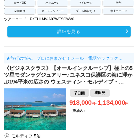
カードOK
ハネムーン
マイレージ
学割
全朝食付
オーシャンビュー
プール施設あり
水上コテージ
ツアーコード：PKTULMV-A07WESOWV0
詳細を見る
★旅行の悩み、プロにおまかせ！メール・電話でラクラク…
《ビジネスクラス》【オールインクルーシブ】極上の5
ツ星モダンラグジュアリー♪ユネスコ保護区の海に浮か
ぶ194平米の広さの ウェスティン・モルディブ・…
7
成田発
日間
918,000
1,134,000
円～
円
（燃油込）
モルディブ 5泊