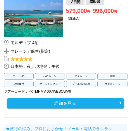
7
成田発
日間
579,000
996,000
円～
円
（燃油込）
モルディブ 4泊
マレーシア航空(指定)
日本発：夜／現地発：午後
カードOK
ハネムーン
マイレージ
学割
全朝食付
オーシャンビュー
プール施設あり
水上コテージ
ツアーコード：PKTMHMV-007WESOWV0
詳細を見る
★旅行の悩み、プロにおまかせ！メール・電話でラクラク…