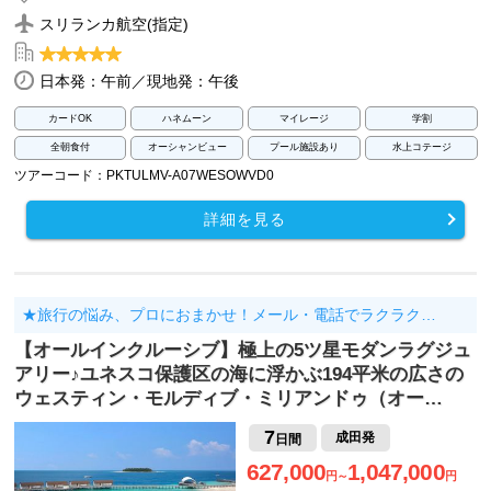
スリランカ航空(指定)
日本発：午前／現地発：午後
カードOK
ハネムーン
マイレージ
学割
全朝食付
オーシャンビュー
プール施設あり
水上コテージ
ツアーコード：PKTULMV-A07WESOWVD0
詳細を見る
★旅行の悩み、プロにおまかせ！メール・電話でラクラク…
【オールインクルーシブ】極上の5ツ星モダンラグジュ
アリー♪ユネスコ保護区の海に浮かぶ194平米の広さの
ウェスティン・モルディブ・ミリアンドゥ（オー…
7
成田発
日間
627,000
1,047,000
円～
円