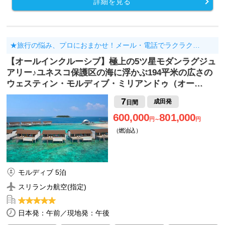
詳細を見る
★旅行の悩み、プロにおまかせ！メール・電話でラクラク…
【オールインクルーシブ】極上の5ツ星モダンラグジュ
アリー♪ユネスコ保護区の海に浮かぶ194平米の広さの
ウェスティン・モルディブ・ミリアンドゥ（オー…
7
成田発
日間
600,000
801,000
円～
円
（燃油込）
モルディブ 5泊
スリランカ航空(指定)
日本発：午前／現地発：午後