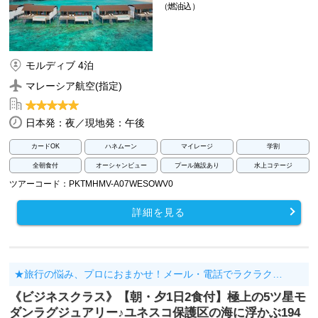
（燃油込）
モルディブ 4泊
マレーシア航空(指定)
日本発：夜／現地発：午後
カードOK
ハネムーン
マイレージ
学割
全朝食付
オーシャンビュー
プール施設あり
水上コテージ
ツアーコード：PKTMHMV-A07WESOWV0
詳細を見る
★旅行の悩み、プロにおまかせ！メール・電話でラクラク…
《ビジネスクラス》【朝・夕1日2食付】極上の5ツ星モ
ダンラグジュアリー♪ユネスコ保護区の海に浮かぶ194