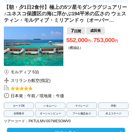
【朝・夕1日2食付】極上の5ツ星モダンラグジュアリー
♪ユネスコ保護区の海に浮かぶ194平米の広さの ウェス
ティン・モルディブ・ミリアンドゥ（オーバー…
7
成田発
日間
552,000
753,000
円～
円
（燃油込）
モルディブ 5泊
スリランカ航空(指定)
日本発：午前／現地発：午後
カードOK
ハネムーン
マイレージ
学割
全朝食付
オーシャンビュー
プール施設あり
水上コテージ
ツアーコード：PKTULMV-007WESOWV0