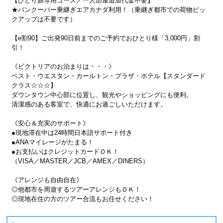
【ひとり旅専用コース／一人部屋追加代金不要】
★バンクーバー乗継ぎエアカナダ利用！（乗継ぎ都市での荷物ピッ
クアップは不要です）
【e割90】ご出発90日前までのご予約でおひとり様「3,000円」割
引！
《ビクトリアのお泊まりは・・・》
ベスト・ウエスタン・カールトン・プラザ・ホテル【スタンダード
クラス☆☆☆】
ダウンタウン中心部に位置し、観光やショッピングにも便利。
清潔感のある客室で、快適にお過ごしいただけます。
《安心＆充実のサポート》
●現地滞在中は24時間日本語サポート付き
●ANAマイレージがたまる！
●お支払いはクレジットカードＯＫ！
（VISA／MASTER／JCB／AMEX／DINERS）
《アレンジも自由自在》
◎他都市を周遊するツアーアレンジもＯＫ！
◎現地在住の方のツアー合流もお任せください！