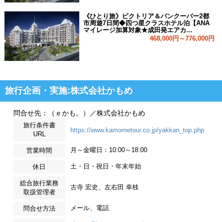
《ひとり旅》ビクトリア＆バンクーバー2都
市周遊7日間◆四つ星クラスホテル泊【ANA
マイレージ加算対象★成田発エアカ...
468,000円～776,000円
旅行企画・実施:株式会社かもめ
問合せ先：（ｅかも。）／株式会社かもめ
旅行条件書
https://www.kamometour.co.jp/yakkan_top.php
URL
月～金曜日：10:00～18:00
営業時間
土・日・祝日・年末年始
休日
総合旅行業務
古寺 宏史、左右田 幸枝
取扱管理者
メール、電話
問合せ方法