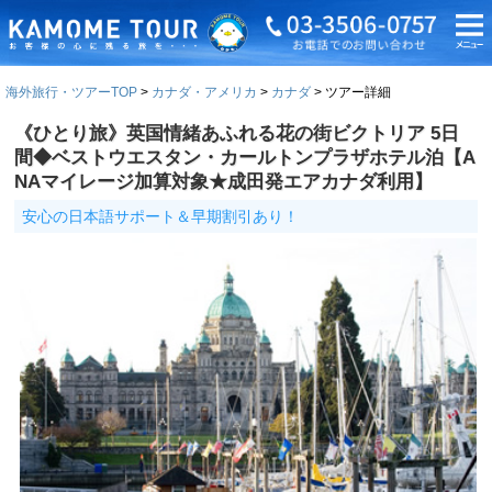
海外旅行・ツアーTOP
カナダ・アメリカ
カナダ
ツアー詳細
《ひとり旅》英国情緒あふれる花の街ビクトリア 5日
間◆ベストウエスタン・カールトンプラザホテル泊【A
NAマイレージ加算対象★成田発エアカナダ利用】
安心の日本語サポート＆早期割引あり！