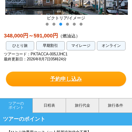
ビクトリア/イメージ
ホエールウ
348,000円～591,000円
（燃油込）
ひとり旅
早期割引
マイレージ
オンライン
ツアーコード：PKTACCA-005JJHC1
最終更新日：2026年8月7日05時24分
予約申し込み
ツアーの
日程表
旅行代金
旅行条件
ポイント
ツアーのポイント