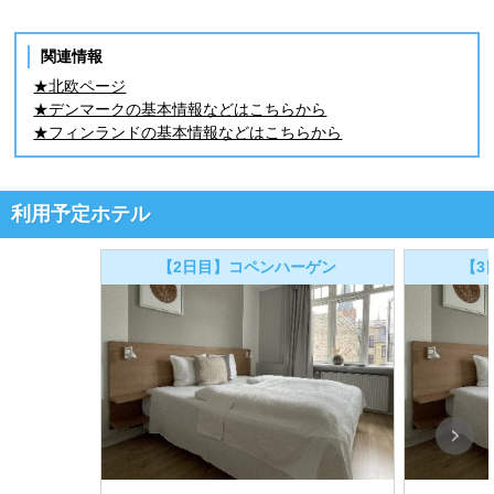
関連情報
★北欧ページ
★デンマークの基本情報などはこちらから
★フィンランドの基本情報などはこちらから
利用予定ホテル
【2日目】コペンハーゲン
【3