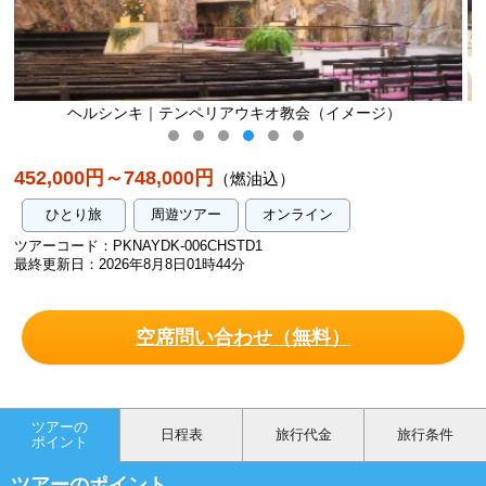
会（イメージ）
ヘルシンキ｜カンピ センター（イ
452,000円～748,000円
（燃油込）
ひとり旅
周遊ツアー
オンライン
ツアーコード：PKNAYDK-006CHSTD1
最終更新日：2026年8月8日01時44分
空席問い合わせ（無料）
ツアーの
日程表
旅行代金
旅行条件
ポイント
ツアーのポイント