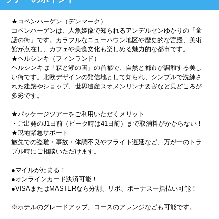
★コペンハーゲン（デンマーク）
コペンハーゲンは、人魚姫像で知られるアンデルセンゆかりの「童
話の街」です。カラフルなニューハウン地区や歴史的な宮殿、美術
館が点在し、カフェや美食文化も楽しめる魅力的な都市です。
★ヘルシンキ（フィンランド）
ヘルシンキは「森と湖の国」の首都で、自然と都市が調和する美し
い街です。北欧デザインの発信地として知られ、シンプルで洗練さ
れた建築やショップ、世界遺産スオメンリンナ要塞など見どころが
多彩です。
★パッケージツアーをご利用いただくメリット
・ご出発の31日前（ピーク時は41日前）まで取消料がかからない！
★現地緊急サポート
旅先での盗難・事故・体調不良やフライト遅延など、万が一のトラ
ブル時にご相談いただけます。
●マイルがたまる！
●オンラインカード決済可能！
●VISAまたはMASTERなら分割、リボ、ボーナス一括払い可能！
※ホテルのグレードアップ、コースのアレンジなども可能です。
---