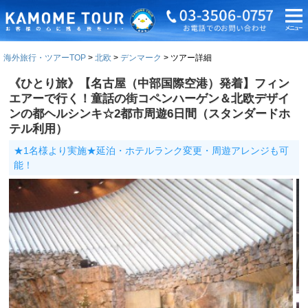
海外旅行・ツアーTOP
北欧
デンマーク
ツアー詳細
《ひとり旅》【名古屋（中部国際空港）発着】フィン
エアーで行く！童話の街コペンハーゲン＆北欧デザイ
ンの都ヘルシンキ☆2都市周遊6日間（スタンダードホ
テル利用）
★1名様より実施★延泊・ホテルランク変更・周遊アレンジも可
能！