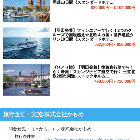
周遊13日間《スタンダードホテ...
880,000円～1,104,000円
【羽田発着】フィンエアーで行く！2つのク
ルーズで国境越え☆北欧４カ国＋世界遺産タ
リン10日間《スタンダードホテ...
552,000円～856,000円
《ひとり旅》【羽田発着】復路直行便でらく
らく帰国！スカンジナビア航空で行く 王道北
欧2都市周遊♪ストックホルム...
460,000円～720,000円
旅行企画・実施:株式会社かもめ
問合せ先：（ｅかも。）／株式会社かもめ
旅行条件書
https://www.kamometour.co.jp/yakkan_top.php