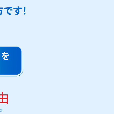
方です！
」を
由
！