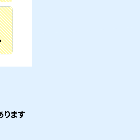
る
あります