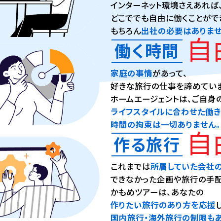
インターネット環境さえあれば
どこででも自由に働くことがで
もちろん
出社の必要はありませ
自
働く時間
家庭の事情
があって、
好きな旅行の仕事を諦めてい
ホームエージェントは、ご自身
ライフスタイルに合わせた働
時間の拘束は一切ありません。
自
作る旅行
これまでは
所属していた会社
できなかった企画や旅行の手配
かもめツアーは、あなたの
作りたい旅行のあり方を応援
国内旅行・海外旅行の制限もあ