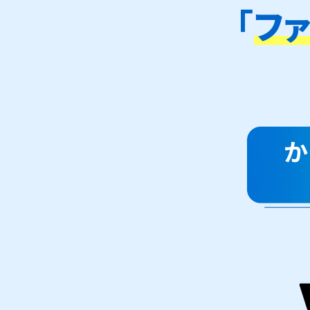
「
フ
か