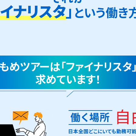
」
ァイナリスタ
という
働き
もめツアーは「ファイナリスタ
求めています！
自
働く場所
日本全国どこにいても勤務可能