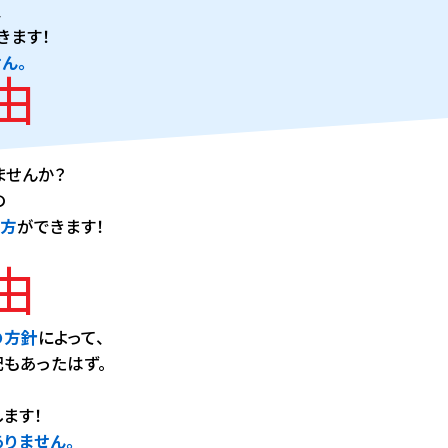
、
きます！
ん。
由
ませんか？
の
き方
ができます！
由
の方針
によって、
もあったはず。
します！
りません。