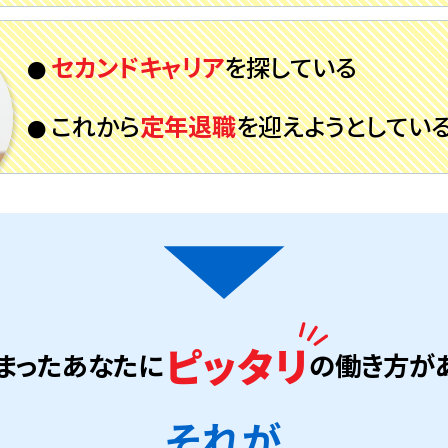
セカンドキャリア
を
探している
これから
定年退職
を
迎えようとしてい
ピッタリ
まったあなたに
の働き方が
それが