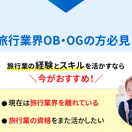
旅行業界OB・OGの方必見
経験
スキル
旅行業の
と
を活かすなら
＼今がおすすめ！／
現在は
旅行業界を
離れている
旅行業の資格
を
また活かしたい