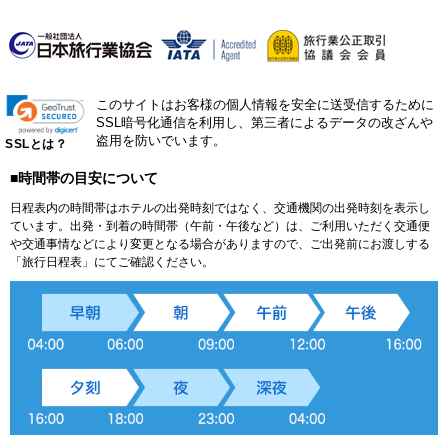
このサイトはお客様の個人情報を安全に送受信するために
SSL暗号化通信を利用し、第三者によるデータの改ざんや
盗用を防いでいます。
SSLとは？
■時間帯の目安について
日程表内の時間帯はホテルの出発時刻ではなく、交通機関の出発時刻を表示し
ています。出発・到着の時間帯（午前・午後など）は、ご利用いただく交通便
や交通事情などにより変更となる場合がありますので、ご出発前にお渡しする
「旅行日程表」にてご確認ください。