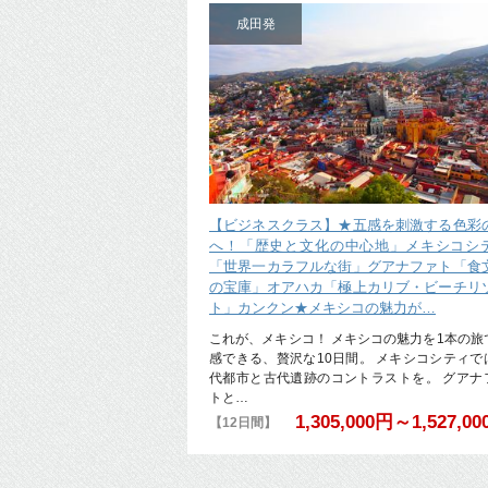
成田発
【ビジネスクラス】★五感を刺激する色彩
へ！「歴史と文化の中心地」メキシコシ
「世界一カラフルな街」グアナファト「食
の宝庫」オアハカ「極上カリブ・ビーチリ
ト」カンクン★メキシコの魅力が…
これが、メキシコ！ メキシコの魅力を1本の旅
感できる、贅沢な10日間。 メキシコシティで
代都市と古代遺跡のコントラストを。 グアナ
トと…
1,305,000円～1,527,0
【12日間】