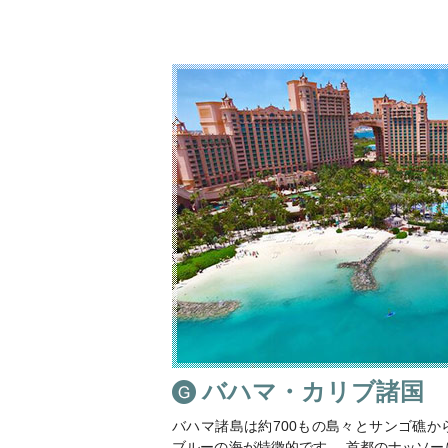
バハマ・カリブ諸国
バハマ諸島は約700もの島々とサンゴ礁
ブルーの海が特徴的です。 首都のナッソ