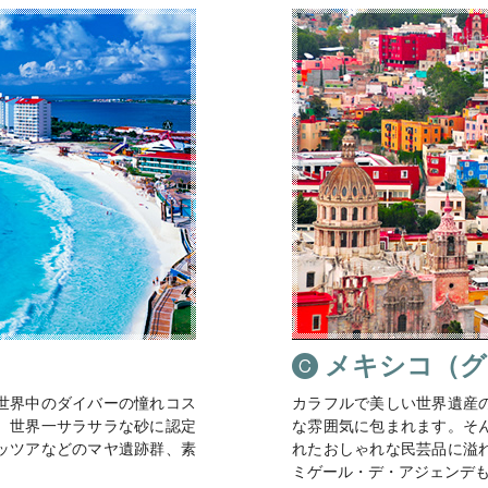
）
メキシコ（グ
世界中のダイバーの憧れコス
カラフルで美しい世界遺産
、世界一サラサラな砂に認定
な雰囲気に包まれます。そ
ッツアなどのマヤ遺跡群、素
れたおしゃれな民芸品に溢
ミゲール・デ・アジェンデ