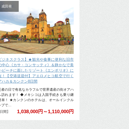
成田発
ビジネスクラス】★観光や食事に便利な旧市
の中心《カサ・コンサッティ》＆静かなで美
いビーチに面したリゾート《エンポリオ》に
在！【空港送迎付】アエロメヒコ航空で行く
アハカ＆カンクン8日間
死者の日で有名なカラフルで世界遺産の街オアハ
へ訪れます！ ◆メキシコは入国手続きも乗り継
簡単！ ★カンクンのホテルは、オールインクル
シブで…
1,038,000円～1,110,000円
8日間】