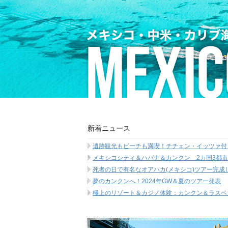
新着ニュース
遺跡観光もビーチも満喫！チチェン・イッツァ付
メキシコシティ＆ハバナ＆カンクン 2カ国3都
死者の日で有名なオアハカ(メキシコ)ツアー完成
夢のカンクンへ！2024年GW＆夏のツアー発表
極上のリゾート＆カジノ体験：カンクン＆ラスベ