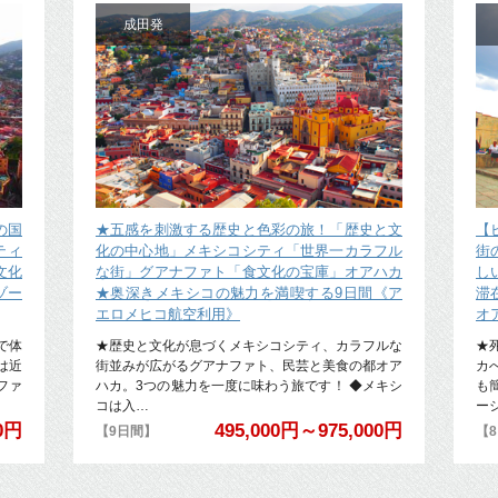
成田発
の国
★五感を刺激する歴史と色彩の旅！「歴史と文
【
ティ
化の中心地」メキシコシティ「世界一カラフル
街
文化
な街」グアナファト「食文化の宝庫」オアハカ
し
ゾー
★奥深きメキシコの魅力を満喫する9日間《ア
滞
エロメヒコ航空利用》
オ
で体
★歴史と文化が息づくメキシコシティ、カラフルな
★
は近
街並みが広がるグアナファト、民芸と美食の都オア
カ
ファ
ハカ。3つの魅力を一度に味わう旅です！ ◆メキシ
も
コは入…
ー
00円
495,000円～975,000円
【9日間】
【