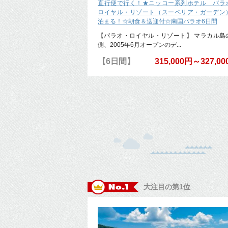
直行便で行く！★ニッコー系列ホテル パラ
ロイヤル・リゾート（スーペリア・ガーデン
泊まる！☆朝食＆送迎付☆南国パラオ6日間
【パラオ・ロイヤル・リゾート】 マラカル島
側、2005年6月オープンのデ...
【6日間】
315,000円～327,0
大注目の第1位