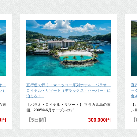
オ・
直行便で行く！★ニッコー系列ホテル パラオ・
直
ン）
ロイヤル・リゾート（デラックス・ハーバー）に
ッ
泊まる！...
食＆
の東
【パラオ・ロイヤル・リゾート】 マラカル島の東
【
側、2005年6月オープンのデ...
ン
00円
【5日間】
300,000円
【