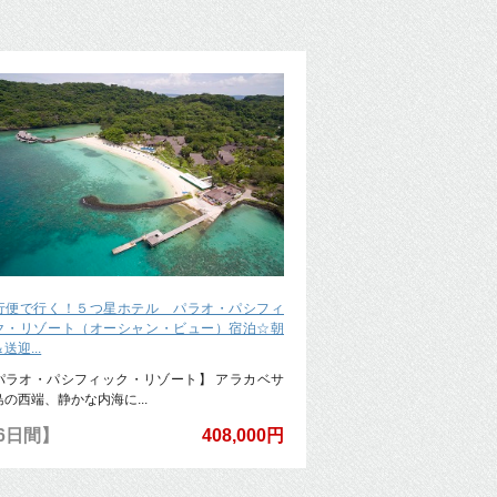
行便で行く！５つ星ホテル パラオ・パシフィ
ク・リゾート（オーシャン・ビュー）宿泊☆朝
送迎...
パラオ・パシフィック・リゾート】 アラカベサ
島の西端、静かな内海に...
6日間】
408,000円