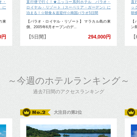
オ・
直行便で行く！★ニッコー系列ホテル パラオ・
直
）に
ロイヤル・リゾート（スーペリア・ガーデン）に
ッ
泊まる！☆朝食＆送迎付☆南国パラオ5日間
朝
の東
【パラオ・ロイヤル・リゾート】 マラカル島の東
【
側、2005年6月オープンのデ...
ン
00円
【5日間】
294,000円
【
～今週のホテルランキング～
過去7日間のアクセスランキング
大注目の第2位