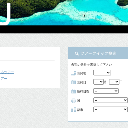
希望の条件を選択して下さい
まるツアー
出発地
ツアー
月
日
出発日
旅行日数
国
都市