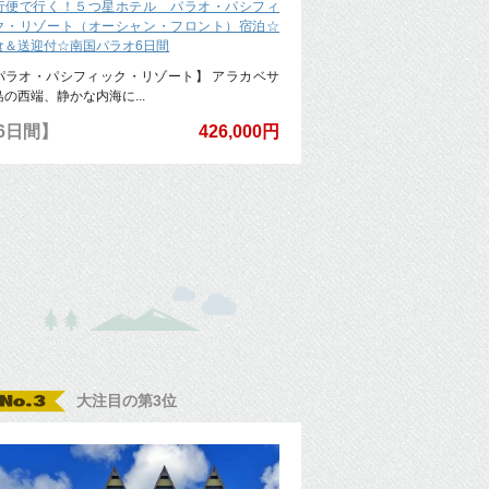
行便で行く！５つ星ホテル パラオ・パシフィ
ク・リゾート（オーシャン・フロント）宿泊☆
食＆送迎付☆南国パラオ6日間
パラオ・パシフィック・リゾート】 アラカベサ
島の西端、静かな内海に...
6日間】
426,000円
大注目の第3位